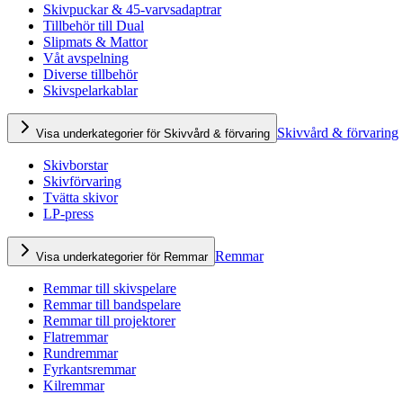
Skivpuckar & 45-varvsadaptrar
Tillbehör till Dual
Slipmats & Mattor
Våt avspelning
Diverse tillbehör
Skivspelarkablar
Skivvård & förvaring
Visa underkategorier för Skivvård & förvaring
Skivborstar
Skivförvaring
Tvätta skivor
LP-press
Remmar
Visa underkategorier för Remmar
Remmar till skivspelare
Remmar till bandspelare
Remmar till projektorer
Flatremmar
Rundremmar
Fyrkantsremmar
Kilremmar