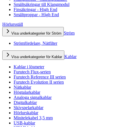
Smältsäkringar till Klangmodul
Finsäkringar - High End
Smältproppar - High End
Hörlursställ
Ström
Visa underkategorier för Ström
Strömfördelare, Nätfilter
Kablar
Visa underkategorier för Kablar
Kablar i lösmeter
Furutech Flux-serien
Furutech Reference III serien
Furutech Evolution II serien
Nätkablar
Högtalarkablar
Analoga signalkablar
Digitalkablar
Skivspelarkablar
Hörlurskablar
Minitelekabel 3,5 mm
USB-kablar