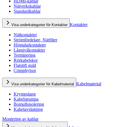
HDMI-kablar
Nätverkskablar
Standardkablar
Kontakter
Visa underkategorier för Kontakter
Nätkontakter
Strömfördelare, Nätfilter
Högtalarkontakter
Lågnivåkontakter
Terminering
Rörkabelskor
Flatstift guld
Crimphylsor
Kabelmaterial
Visa underkategorier för Kabelmaterial
Krympslang
Kabelstrumpa
Bomullsisolering
Kabelavslutning
Montering av kablar