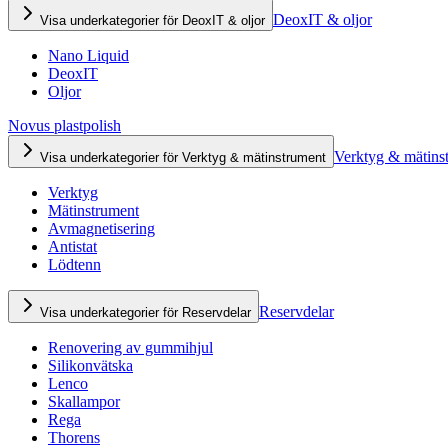
DeoxIT & oljor
Visa underkategorier för DeoxIT & oljor
Nano Liquid
DeoxIT
Oljor
Novus plastpolish
Verktyg & mätins
Visa underkategorier för Verktyg & mätinstrument
Verktyg
Mätinstrument
Avmagnetisering
Antistat
Lödtenn
Reservdelar
Visa underkategorier för Reservdelar
Renovering av gummihjul
Silikonvätska
Lenco
Skallampor
Rega
Thorens