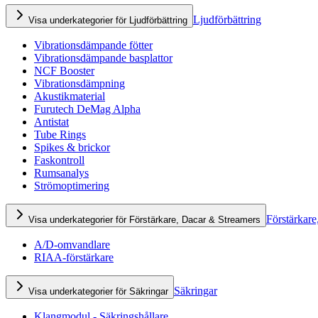
Ljudförbättring
Visa underkategorier för Ljudförbättring
Vibrationsdämpande fötter
Vibrationsdämpande basplattor
NCF Booster
Vibrationsdämpning
Akustikmaterial
Furutech DeMag Alpha
Antistat
Tube Rings
Spikes & brickor
Faskontroll
Rumsanalys
Strömoptimering
Förstärkare
Visa underkategorier för Förstärkare, Dacar & Streamers
A/D-omvandlare
RIAA-förstärkare
Säkringar
Visa underkategorier för Säkringar
Klangmodul - Säkringshållare