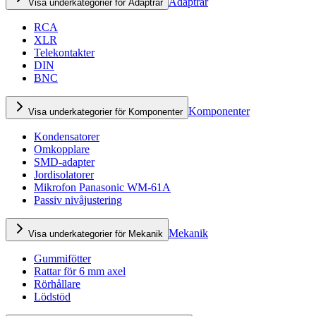
Adaptrar
Visa underkategorier för Adaptrar
RCA
XLR
Telekontakter
DIN
BNC
Komponenter
Visa underkategorier för Komponenter
Kondensatorer
Omkopplare
SMD-adapter
Jordisolatorer
Mikrofon Panasonic WM-61A
Passiv nivåjustering
Mekanik
Visa underkategorier för Mekanik
Gummifötter
Rattar för 6 mm axel
Rörhållare
Lödstöd