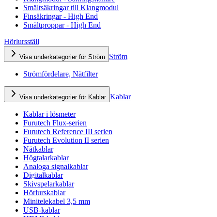
Smältsäkringar till Klangmodul
Finsäkringar - High End
Smältproppar - High End
Hörlursställ
Ström
Visa underkategorier för Ström
Strömfördelare, Nätfilter
Kablar
Visa underkategorier för Kablar
Kablar i lösmeter
Furutech Flux-serien
Furutech Reference III serien
Furutech Evolution II serien
Nätkablar
Högtalarkablar
Analoga signalkablar
Digitalkablar
Skivspelarkablar
Hörlurskablar
Minitelekabel 3,5 mm
USB-kablar