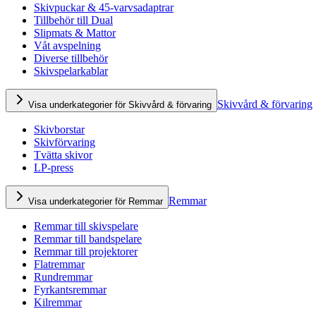
Skivpuckar & 45-varvsadaptrar
Tillbehör till Dual
Slipmats & Mattor
Våt avspelning
Diverse tillbehör
Skivspelarkablar
Skivvård & förvaring
Visa underkategorier för Skivvård & förvaring
Skivborstar
Skivförvaring
Tvätta skivor
LP-press
Remmar
Visa underkategorier för Remmar
Remmar till skivspelare
Remmar till bandspelare
Remmar till projektorer
Flatremmar
Rundremmar
Fyrkantsremmar
Kilremmar