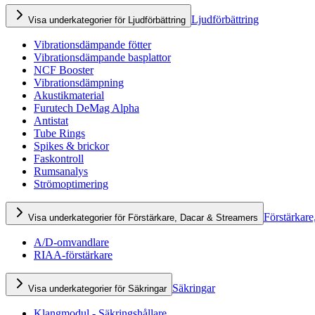
Ljudförbättring
Visa underkategorier för Ljudförbättring
Vibrationsdämpande fötter
Vibrationsdämpande basplattor
NCF Booster
Vibrationsdämpning
Akustikmaterial
Furutech DeMag Alpha
Antistat
Tube Rings
Spikes & brickor
Faskontroll
Rumsanalys
Strömoptimering
Förstärkare
Visa underkategorier för Förstärkare, Dacar & Streamers
A/D-omvandlare
RIAA-förstärkare
Säkringar
Visa underkategorier för Säkringar
Klangmodul - Säkringshållare