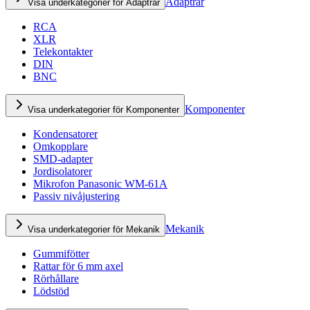
Adaptrar
Visa underkategorier för Adaptrar
RCA
XLR
Telekontakter
DIN
BNC
Komponenter
Visa underkategorier för Komponenter
Kondensatorer
Omkopplare
SMD-adapter
Jordisolatorer
Mikrofon Panasonic WM-61A
Passiv nivåjustering
Mekanik
Visa underkategorier för Mekanik
Gummifötter
Rattar för 6 mm axel
Rörhållare
Lödstöd