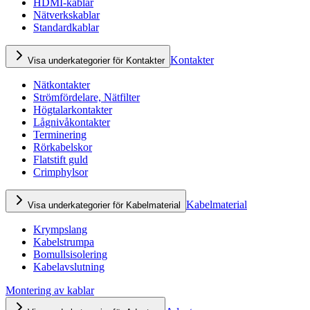
HDMI-kablar
Nätverkskablar
Standardkablar
Kontakter
Visa underkategorier för Kontakter
Nätkontakter
Strömfördelare, Nätfilter
Högtalarkontakter
Lågnivåkontakter
Terminering
Rörkabelskor
Flatstift guld
Crimphylsor
Kabelmaterial
Visa underkategorier för Kabelmaterial
Krympslang
Kabelstrumpa
Bomullsisolering
Kabelavslutning
Montering av kablar