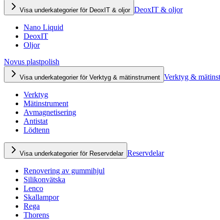
DeoxIT & oljor
Visa underkategorier för DeoxIT & oljor
Nano Liquid
DeoxIT
Oljor
Novus plastpolish
Verktyg & mätins
Visa underkategorier för Verktyg & mätinstrument
Verktyg
Mätinstrument
Avmagnetisering
Antistat
Lödtenn
Reservdelar
Visa underkategorier för Reservdelar
Renovering av gummihjul
Silikonvätska
Lenco
Skallampor
Rega
Thorens