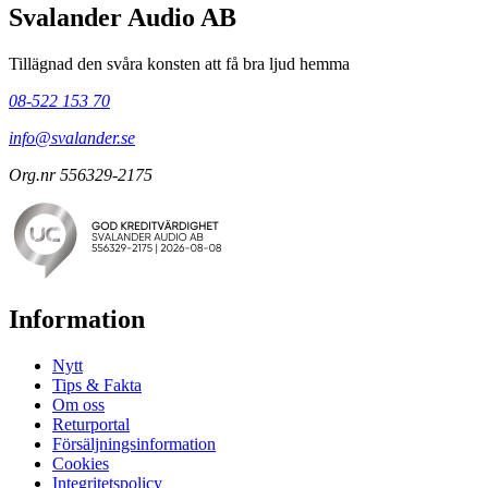
Svalander Audio AB
Tillägnad den svåra konsten att få bra ljud hemma
08-522 153 70
info@svalander.se
Org.nr 556329-2175
Information
Nytt
Tips & Fakta
Om oss
Returportal
Försäljningsinformation
Cookies
Integritetspolicy