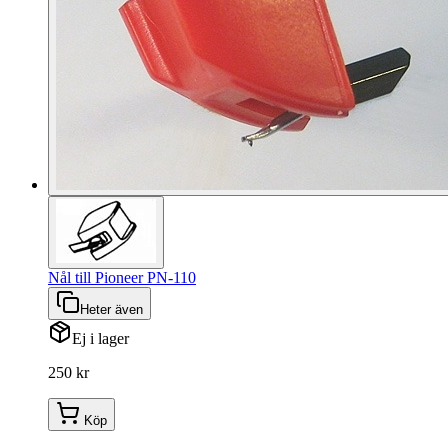
Nål till Pioneer PN-110
Heter även
Ej i lager
250 kr
Köp