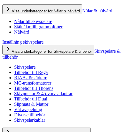
Nålar & nålvård
Visa underkategorier för Nålar & nålvård
Nålar till skivspelare
Stålnålar till grammofoner
Nålvård
Inställning skivspelare
Skivspelare &
Visa underkategorier för Skivspelare & tillbehör
tillbehör
Skivspelare
Tillbehör till Rega
RIAA-förstärkare
MC-transformatorer
Tillbehör till Thorens
Skivpuckar & 45-varvsadaptrar
Tillbehör till Dual
Slipmats & Mattor
Våt avspelning
Diverse tillbehör
Skivspelarkablar