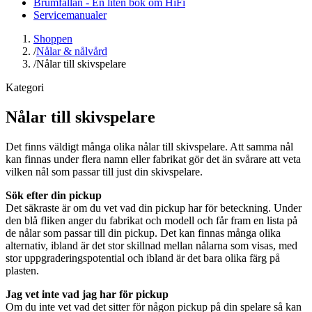
Brumfällan - En liten bok om HiFi
Servicemanualer
Shoppen
/
Nålar & nålvård
/
Nålar till skivspelare
Kategori
Nålar till skivspelare
Det finns väldigt många olika nålar till skivspelare. Att samma nål
kan finnas under flera namn eller fabrikat gör det än svårare att veta
vilken nål som passar till just din skivspelare.
Sök efter din pickup
Det säkraste är om du vet vad din pickup har för beteckning. Under
den blå fliken anger du fabrikat och modell och får fram en lista på
de nålar som passar till din pickup. Det kan finnas många olika
alternativ, ibland är det stor skillnad mellan nålarna som visas, med
stor uppgraderingspotential och ibland är det bara olika färg på
plasten.
Jag vet inte vad jag har för pickup
Om du inte vet vad det sitter för någon pickup på din spelare så kan