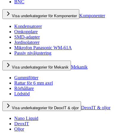
BNC
Komponenter
Visa underkategorier för Komponenter
Kondensatorer
Omkopplare
SMD-adapter
Jordisolatorer
Mikrofon Panasonic WM-61A
Passiv nivåjustering
Mekanik
Visa underkategorier för Mekanik
Gummifötter
Rattar för 6 mm axel
Rörhållare
Lödstöd
DeoxIT & oljor
Visa underkategorier för DeoxIT & oljor
Nano Liquid
DeoxIT
Oljor