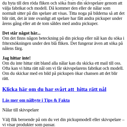
du byta till den röda fliken och söka fram din skivspelare genom att
välja fabrikat och modell. Då kommer den eller de nålar som
normalt sitter på din spelare att visas. Titta noga på bilderna så att det
blir rätt, det är inte ovanligt att spelare har fått andra pickuper under
årens gång eller att de tom såldes med andra pickuper.
Det står något här...
Om det finns någon beteckning på din pickup eller nål kan du söka i
fritextsökningen under den blå fliken. Det fungerar även att söka på
nålens färg.
Jag hittar inte!
Om du inte hittar rätt bland alla nålar kan du skicka ett mail till oss.
Ofta kan vi hitta rätt nål om vi får skivspelarens fabrikat och modell.
Om du skickar med en bild på pickupen ökar chansen att det blir
rätt.
Klicka här om du har svårt att hitta rätt nål
Läs mer om nålbyte i Tips & Fakta
Nålar till skivspelare
Välj flik beroende på om du vet din pickupmodell eller skivspelare –
vi visar produkter som passar.