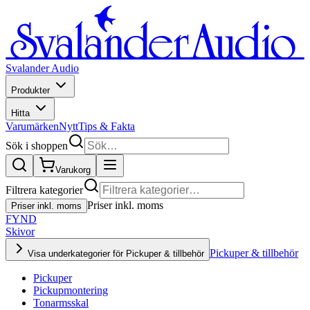
Svalander Audio
Produkter
Hitta
Varumärken
Nytt
Tips & Fakta
Sök i shoppen
Varukorg
Filtrera kategorier
Priser inkl. moms
Priser inkl. moms
FYND
Skivor
Pickuper & tillbehör
Visa underkategorier för Pickuper & tillbehör
Pickuper
Pickupmontering
Tonarmsskal