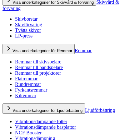
Skivvård &
Visa underkategorier för Skivvård & förvaring
förvaring
Skivborstar
Skivförvaring
Tvätta skivor
LP-press
Remmar
Visa underkategorier för Remmar
Remmar till skivspelare
Remmar till bandspelare
Remmar till projektorer
Flatremmar
Rundremmar
Fyrkantsremmar
Kilremmar
Ljudförbättring
Visa underkategorier för Ljudförbättring
Vibrationsdämpande fötter
Vibrationsdämpande basplattor
NCF Booster
Vibrationsdämpning