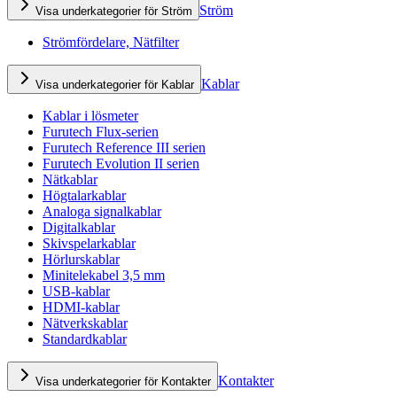
Ström
Visa underkategorier för Ström
Strömfördelare, Nätfilter
Kablar
Visa underkategorier för Kablar
Kablar i lösmeter
Furutech Flux-serien
Furutech Reference III serien
Furutech Evolution II serien
Nätkablar
Högtalarkablar
Analoga signalkablar
Digitalkablar
Skivspelarkablar
Hörlurskablar
Minitelekabel 3,5 mm
USB-kablar
HDMI-kablar
Nätverkskablar
Standardkablar
Kontakter
Visa underkategorier för Kontakter