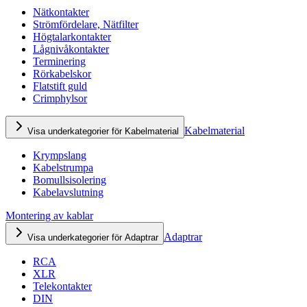
Nätkontakter
Strömfördelare, Nätfilter
Högtalarkontakter
Lågnivåkontakter
Terminering
Rörkabelskor
Flatstift guld
Crimphylsor
Kabelmaterial
Visa underkategorier för Kabelmaterial
Krympslang
Kabelstrumpa
Bomullsisolering
Kabelavslutning
Montering av kablar
Adaptrar
Visa underkategorier för Adaptrar
RCA
XLR
Telekontakter
DIN