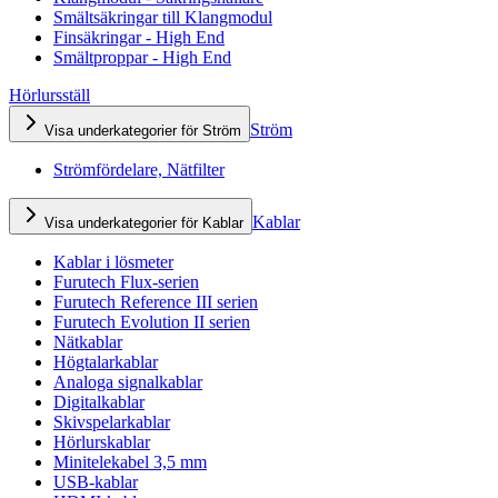
Smältsäkringar till Klangmodul
Finsäkringar - High End
Smältproppar - High End
Hörlursställ
Ström
Visa underkategorier för Ström
Strömfördelare, Nätfilter
Kablar
Visa underkategorier för Kablar
Kablar i lösmeter
Furutech Flux-serien
Furutech Reference III serien
Furutech Evolution II serien
Nätkablar
Högtalarkablar
Analoga signalkablar
Digitalkablar
Skivspelarkablar
Hörlurskablar
Minitelekabel 3,5 mm
USB-kablar