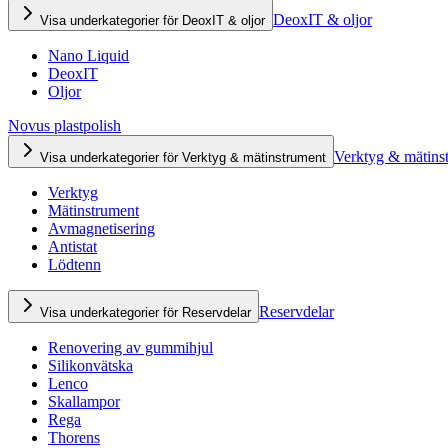
DeoxIT & oljor
Visa underkategorier för DeoxIT & oljor
Nano Liquid
DeoxIT
Oljor
Novus plastpolish
Verktyg & mätins
Visa underkategorier för Verktyg & mätinstrument
Verktyg
Mätinstrument
Avmagnetisering
Antistat
Lödtenn
Reservdelar
Visa underkategorier för Reservdelar
Renovering av gummihjul
Silikonvätska
Lenco
Skallampor
Rega
Thorens