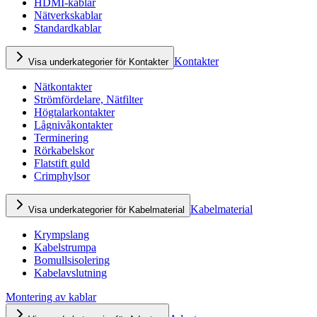
HDMI-kablar
Nätverkskablar
Standardkablar
Kontakter
Visa underkategorier för Kontakter
Nätkontakter
Strömfördelare, Nätfilter
Högtalarkontakter
Lågnivåkontakter
Terminering
Rörkabelskor
Flatstift guld
Crimphylsor
Kabelmaterial
Visa underkategorier för Kabelmaterial
Krympslang
Kabelstrumpa
Bomullsisolering
Kabelavslutning
Montering av kablar