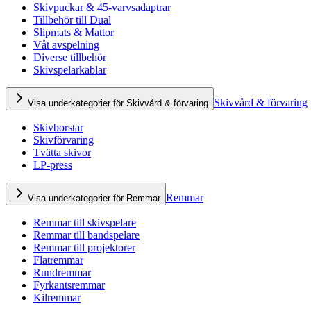
Skivpuckar & 45-varvsadaptrar
Tillbehör till Dual
Slipmats & Mattor
Våt avspelning
Diverse tillbehör
Skivspelarkablar
Skivvård & förvaring
Visa underkategorier för Skivvård & förvaring
Skivborstar
Skivförvaring
Tvätta skivor
LP-press
Remmar
Visa underkategorier för Remmar
Remmar till skivspelare
Remmar till bandspelare
Remmar till projektorer
Flatremmar
Rundremmar
Fyrkantsremmar
Kilremmar