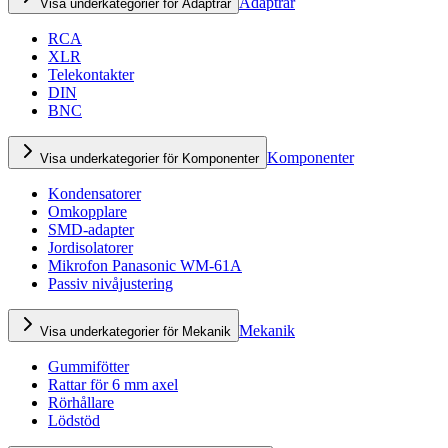
Adaptrar
Visa underkategorier för Adaptrar
RCA
XLR
Telekontakter
DIN
BNC
Komponenter
Visa underkategorier för Komponenter
Kondensatorer
Omkopplare
SMD-adapter
Jordisolatorer
Mikrofon Panasonic WM-61A
Passiv nivåjustering
Mekanik
Visa underkategorier för Mekanik
Gummifötter
Rattar för 6 mm axel
Rörhållare
Lödstöd