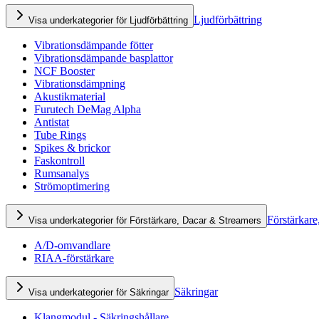
Ljudförbättring
Visa underkategorier för Ljudförbättring
Vibrationsdämpande fötter
Vibrationsdämpande basplattor
NCF Booster
Vibrationsdämpning
Akustikmaterial
Furutech DeMag Alpha
Antistat
Tube Rings
Spikes & brickor
Faskontroll
Rumsanalys
Strömoptimering
Förstärkare
Visa underkategorier för Förstärkare, Dacar & Streamers
A/D-omvandlare
RIAA-förstärkare
Säkringar
Visa underkategorier för Säkringar
Klangmodul - Säkringshållare