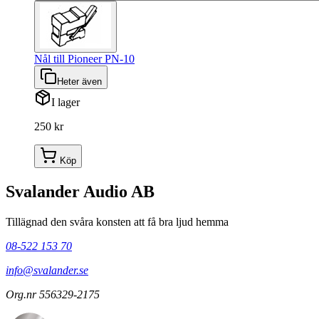
Nål till Pioneer PN-10
Heter även
I lager
250 kr
Köp
Svalander Audio AB
Tillägnad den svåra konsten att få bra ljud hemma
08-522 153 70
info@svalander.se
Org.nr 556329-2175