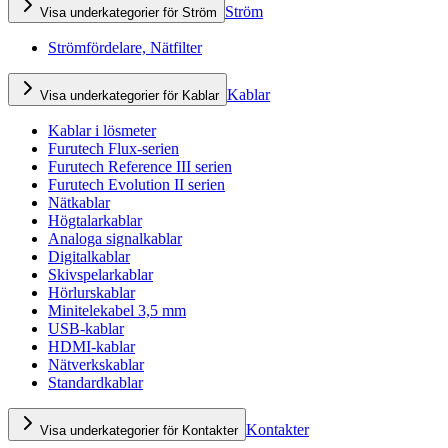
Ström
Visa underkategorier för Ström
Strömfördelare, Nätfilter
Kablar
Visa underkategorier för Kablar
Kablar i lösmeter
Furutech Flux-serien
Furutech Reference III serien
Furutech Evolution II serien
Nätkablar
Högtalarkablar
Analoga signalkablar
Digitalkablar
Skivspelarkablar
Hörlurskablar
Minitelekabel 3,5 mm
USB-kablar
HDMI-kablar
Nätverkskablar
Standardkablar
Kontakter
Visa underkategorier för Kontakter