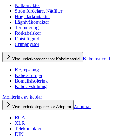
Nätkontakter
Strömfördelare, Nätfilter
Högtalarkontakter
Lågnivåkontakter
Terminering
Rörkabelskor
Flatstift guld
Crimphylsor
Kabelmaterial
Visa underkategorier för Kabelmaterial
Krympslang
Kabelstrumpa
Bomullsisolering
Kabelavslutning
Montering av kablar
Adaptrar
Visa underkategorier för Adaptrar
RCA
XLR
Telekontakter
DIN