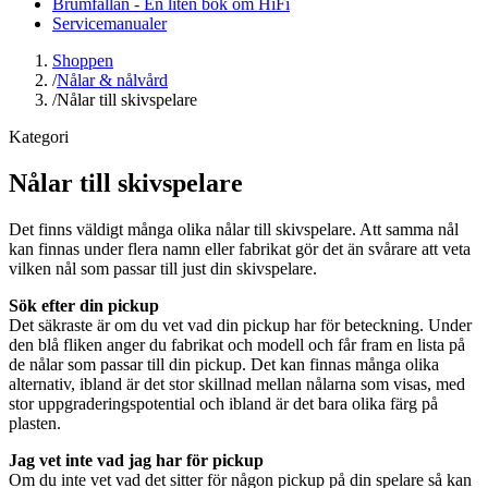
Brumfällan - En liten bok om HiFi
Servicemanualer
Shoppen
/
Nålar & nålvård
/
Nålar till skivspelare
Kategori
Nålar till skivspelare
Det finns väldigt många olika nålar till skivspelare. Att samma nål
kan finnas under flera namn eller fabrikat gör det än svårare att veta
vilken nål som passar till just din skivspelare.
Sök efter din pickup
Det säkraste är om du vet vad din pickup har för beteckning. Under
den blå fliken anger du fabrikat och modell och får fram en lista på
de nålar som passar till din pickup. Det kan finnas många olika
alternativ, ibland är det stor skillnad mellan nålarna som visas, med
stor uppgraderingspotential och ibland är det bara olika färg på
plasten.
Jag vet inte vad jag har för pickup
Om du inte vet vad det sitter för någon pickup på din spelare så kan