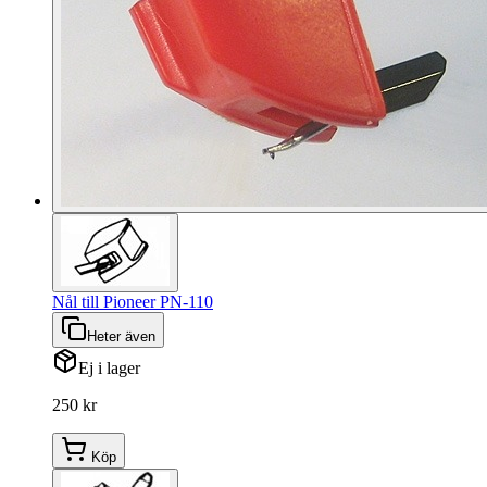
Nål till Pioneer PN-110
Heter även
Ej i lager
250 kr
Köp