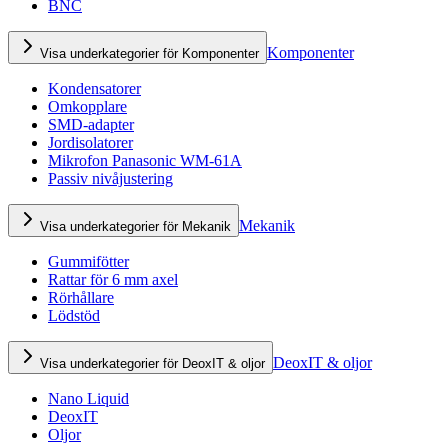
BNC
Komponenter
Visa underkategorier för Komponenter
Kondensatorer
Omkopplare
SMD-adapter
Jordisolatorer
Mikrofon Panasonic WM-61A
Passiv nivåjustering
Mekanik
Visa underkategorier för Mekanik
Gummifötter
Rattar för 6 mm axel
Rörhållare
Lödstöd
DeoxIT & oljor
Visa underkategorier för DeoxIT & oljor
Nano Liquid
DeoxIT
Oljor