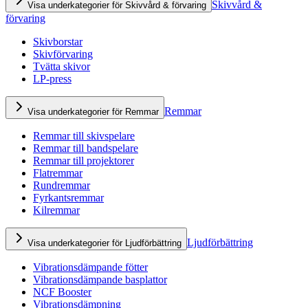
Skivvård &
Visa underkategorier för Skivvård & förvaring
förvaring
Skivborstar
Skivförvaring
Tvätta skivor
LP-press
Remmar
Visa underkategorier för Remmar
Remmar till skivspelare
Remmar till bandspelare
Remmar till projektorer
Flatremmar
Rundremmar
Fyrkantsremmar
Kilremmar
Ljudförbättring
Visa underkategorier för Ljudförbättring
Vibrationsdämpande fötter
Vibrationsdämpande basplattor
NCF Booster
Vibrationsdämpning