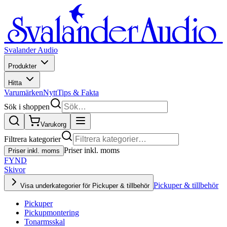
Svalander Audio
Produkter
Hitta
Varumärken
Nytt
Tips & Fakta
Sök i shoppen
Varukorg
Filtrera kategorier
Priser inkl. moms
Priser inkl. moms
FYND
Skivor
Pickuper & tillbehör
Visa underkategorier för Pickuper & tillbehör
Pickuper
Pickupmontering
Tonarmsskal