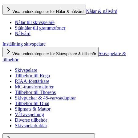
Nålar & nålvård
Visa underkategorier för Nålar & nålvård
Nålar till skivspelare
Stålnålar till grammofoner
Nålvård
Inställning skivspelare
Skivspelare &
Visa underkategorier för Skivspelare & tillbehör
tillbehör
Skivspelare
Tillbehör till Rega
RIAA-förstärkare
MC-transformatorer
Tillbehör till Thorens
Skivpuckar & 45-varvsadaptrar
Tillbehör till Dual
Slipmats & Mattor
Våt avspelning
Diverse tillbehör
Skivspelarkablar