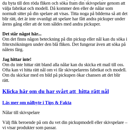
du byta till den röda fliken och söka fram din skivspelare genom att
välja fabrikat och modell. Då kommer den eller de nålar som
normalt sitter på din spelare att visas. Titta noga på bilderna så att det
blir rätt, det är inte ovanligt att spelare har fått andra pickuper under
årens gång eller att de tom såldes med andra pickuper.
Det står något här...
Om det finns någon beteckning på din pickup eller nål kan du söka i
fritextsökningen under den blå fliken. Det fungerar även att söka på
nålens färg.
Jag hittar inte!
Om du inte hittar rätt bland alla nålar kan du skicka ett mail till oss.
Ofta kan vi hitta rätt nål om vi får skivspelarens fabrikat och modell.
Om du skickar med en bild på pickupen ökar chansen att det blir
rätt.
Klicka här om du har svårt att hitta rätt nål
Läs mer om nålbyte i Tips & Fakta
Nålar till skivspelare
Välj flik beroende på om du vet din pickupmodell eller skivspelare –
vi visar produkter som passar.