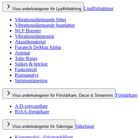
Ljudförbättring
Visa underkategorier för Ljudförbättring
Vibrationsdämpande fötter
Vibrationsdämpande basplattor
NCF Booster
Vibrationsdämpning
Akustikmaterial
Furutech DeMag Alpha
Antistat
Tube Rings
Spikes & brickor
Faskontroll
Rumsanalys
Strömoptimering
Förstärkare
Visa underkategorier för Förstärkare, Dacar & Streamers
A/D-omvandlare
RIAA-förstärkare
Säkringar
Visa underkategorier för Säkringar
Klangmodul - Säkringshållare