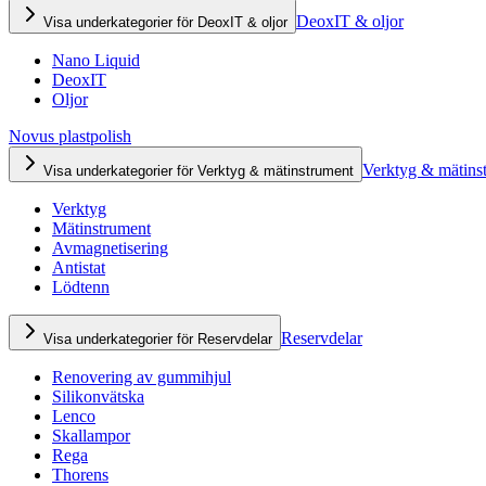
DeoxIT & oljor
Visa underkategorier för DeoxIT & oljor
Nano Liquid
DeoxIT
Oljor
Novus plastpolish
Verktyg & mätins
Visa underkategorier för Verktyg & mätinstrument
Verktyg
Mätinstrument
Avmagnetisering
Antistat
Lödtenn
Reservdelar
Visa underkategorier för Reservdelar
Renovering av gummihjul
Silikonvätska
Lenco
Skallampor
Rega
Thorens