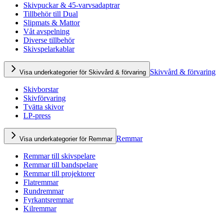
Skivpuckar & 45-varvsadaptrar
Tillbehör till Dual
Slipmats & Mattor
Våt avspelning
Diverse tillbehör
Skivspelarkablar
Skivvård & förvaring
Visa underkategorier för Skivvård & förvaring
Skivborstar
Skivförvaring
Tvätta skivor
LP-press
Remmar
Visa underkategorier för Remmar
Remmar till skivspelare
Remmar till bandspelare
Remmar till projektorer
Flatremmar
Rundremmar
Fyrkantsremmar
Kilremmar