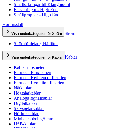
Smältsäkringar till Klangmodul
Finsäkringar - High End
Smältproppar - High End
Hörlursställ
Ström
Visa underkategorier för Ström
Strömfördelare, Nätfilter
Kablar
Visa underkategorier för Kablar
Kablar i lösmeter
Furutech Flux-serien
Furutech Reference III serien
Furutech Evolution II serien
Nätkablar
Högtalarkablar
Analoga signalkablar
Digitalkablar
Skivspelarkablar
Hörlurskablar
Minitelekabel 3,5 mm
USB-kablar