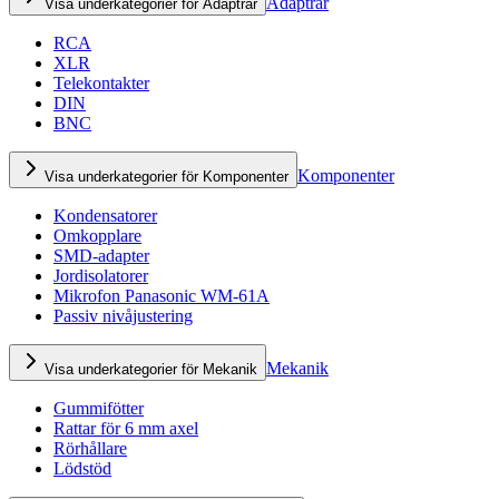
Adaptrar
Visa underkategorier för Adaptrar
RCA
XLR
Telekontakter
DIN
BNC
Komponenter
Visa underkategorier för Komponenter
Kondensatorer
Omkopplare
SMD-adapter
Jordisolatorer
Mikrofon Panasonic WM-61A
Passiv nivåjustering
Mekanik
Visa underkategorier för Mekanik
Gummifötter
Rattar för 6 mm axel
Rörhållare
Lödstöd