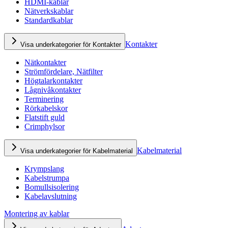
HDMI-kablar
Nätverkskablar
Standardkablar
Kontakter
Visa underkategorier för Kontakter
Nätkontakter
Strömfördelare, Nätfilter
Högtalarkontakter
Lågnivåkontakter
Terminering
Rörkabelskor
Flatstift guld
Crimphylsor
Kabelmaterial
Visa underkategorier för Kabelmaterial
Krympslang
Kabelstrumpa
Bomullsisolering
Kabelavslutning
Montering av kablar