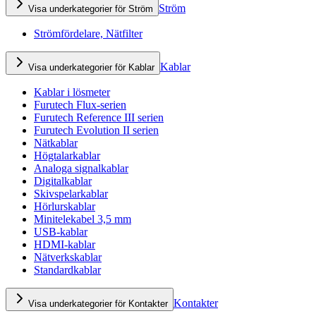
Ström
Visa underkategorier för Ström
Strömfördelare, Nätfilter
Kablar
Visa underkategorier för Kablar
Kablar i lösmeter
Furutech Flux-serien
Furutech Reference III serien
Furutech Evolution II serien
Nätkablar
Högtalarkablar
Analoga signalkablar
Digitalkablar
Skivspelarkablar
Hörlurskablar
Minitelekabel 3,5 mm
USB-kablar
HDMI-kablar
Nätverkskablar
Standardkablar
Kontakter
Visa underkategorier för Kontakter