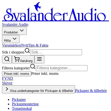
Svalander Audio
Produkter
Hitta
Varumärken
Nytt
Tips & Fakta
Sök i shoppen
Varukorg
Filtrera kategorier
Priser inkl. moms
Priser inkl. moms
FYND
Skivor
Pickuper & tillbehör
Visa underkategorier för Pickuper & tillbehör
Pickuper
Pickupmontering
Tonarmsskal