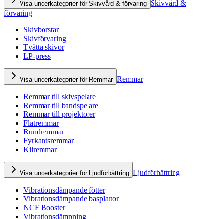
Skivvård &
Visa underkategorier för Skivvård & förvaring
förvaring
Skivborstar
Skivförvaring
Tvätta skivor
LP-press
Remmar
Visa underkategorier för Remmar
Remmar till skivspelare
Remmar till bandspelare
Remmar till projektorer
Flatremmar
Rundremmar
Fyrkantsremmar
Kilremmar
Ljudförbättring
Visa underkategorier för Ljudförbättring
Vibrationsdämpande fötter
Vibrationsdämpande basplattor
NCF Booster
Vibrationsdämpning