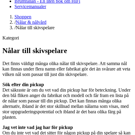
Brumfällan - En liten bok om HiFi
Servicemanualer
Shoppen
/
Nålar & nålvård
/
Nålar till skivspelare
Kategori
Nålar till skivspelare
Det finns väldigt många olika nålar till skivspelare. Att samma nål
kan finnas under flera namn eller fabrikat gör det än svårare att veta
vilken nål som passar till just din skivspelare.
Sök efter din pickup
Det säkraste är om du vet vad din pickup har för beteckning. Under
den blå fliken anger du fabrikat och modell och får fram en lista på
de nålar som passar till din pickup. Det kan finnas många olika
alternativ, ibland är det stor skillnad mellan nålarna som visas, med
stor uppgraderingspotential och ibland är det bara olika färg på
plasten.
Jag vet inte vad jag har för pickup
Om du inte vet vad det sitter för någon pickup på din spelare så kan