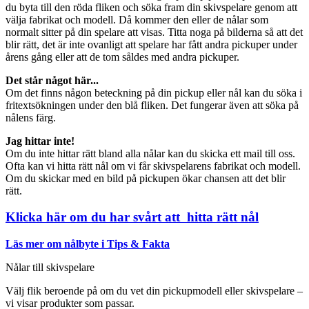
du byta till den röda fliken och söka fram din skivspelare genom att
välja fabrikat och modell. Då kommer den eller de nålar som
normalt sitter på din spelare att visas. Titta noga på bilderna så att det
blir rätt, det är inte ovanligt att spelare har fått andra pickuper under
årens gång eller att de tom såldes med andra pickuper.
Det står något här...
Om det finns någon beteckning på din pickup eller nål kan du söka i
fritextsökningen under den blå fliken. Det fungerar även att söka på
nålens färg.
Jag hittar inte!
Om du inte hittar rätt bland alla nålar kan du skicka ett mail till oss.
Ofta kan vi hitta rätt nål om vi får skivspelarens fabrikat och modell.
Om du skickar med en bild på pickupen ökar chansen att det blir
rätt.
Klicka här om du har svårt att hitta rätt nål
Läs mer om nålbyte i Tips & Fakta
Nålar till skivspelare
Välj flik beroende på om du vet din pickupmodell eller skivspelare –
vi visar produkter som passar.