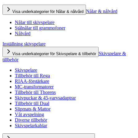
Nålar & nålvård
Visa underkategorier för Nålar & nålvård
Nålar till skivspelare
Stålnålar till grammofoner
Nålvård
Inställning skivspelare
Skivspelare &
Visa underkategorier för Skivspelare & tillbehör
tillbehör
Skivspelare
Tillbehör till Rega
RIAA-förstärkare
MC-transformatorer
Tillbehör till Thorens
Skivpuckar & 45-varvsadaptrar
Tillbehör till Dual
Slipmats & Mattor
Våt avspelning
Diverse tillbehör
Skivspelarkablar