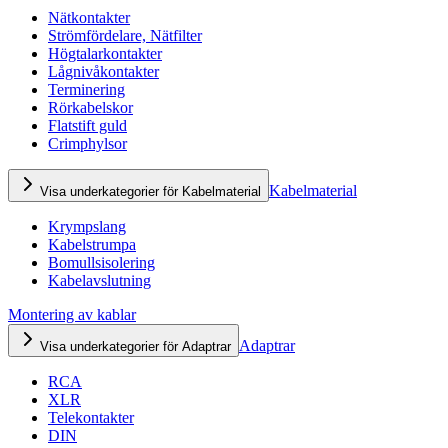
Nätkontakter
Strömfördelare, Nätfilter
Högtalarkontakter
Lågnivåkontakter
Terminering
Rörkabelskor
Flatstift guld
Crimphylsor
Kabelmaterial
Visa underkategorier för Kabelmaterial
Krympslang
Kabelstrumpa
Bomullsisolering
Kabelavslutning
Montering av kablar
Adaptrar
Visa underkategorier för Adaptrar
RCA
XLR
Telekontakter
DIN