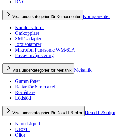
BNC
Komponenter
Visa underkategorier för Komponenter
Kondensatorer
Omkopplare
SMD-adapter
Jordisolatorer
Mikrofon Panasonic WM-61A
Passiv nivåjustering
Mekanik
Visa underkategorier för Mekanik
Gummifötter
Rattar för 6 mm axel
Rörhållare
Lödstöd
DeoxIT & oljor
Visa underkategorier för DeoxIT & oljor
Nano Liquid
DeoxIT
Oljor