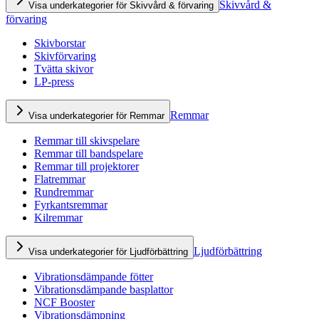
Skivvård &
Visa underkategorier för Skivvård & förvaring
förvaring
Skivborstar
Skivförvaring
Tvätta skivor
LP-press
Remmar
Visa underkategorier för Remmar
Remmar till skivspelare
Remmar till bandspelare
Remmar till projektorer
Flatremmar
Rundremmar
Fyrkantsremmar
Kilremmar
Ljudförbättring
Visa underkategorier för Ljudförbättring
Vibrationsdämpande fötter
Vibrationsdämpande basplattor
NCF Booster
Vibrationsdämpning