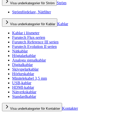
Ström
Visa underkategorier för Ström
Strömfördelare, Nätfilter
Kablar
Visa underkategorier för Kablar
Kablar i lösmeter
Furutech Flux-serien
Furutech Reference III serien
Furutech Evolution II serien
Nätkablar
Högtalarkablar
Analoga signalkablar
Digitalkablar
Skivspelarkablar
Hörlurskablar
Minitelekabel 3,5 mm
USB-kablar
HDMI-kablar
Nätverkskablar
Standardkablar
Kontakter
Visa underkategorier för Kontakter