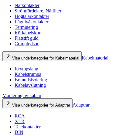
Nätkontakter
Strömfördelare, Nätfilter
Högtalarkontakter
Lågnivåkontakter
Terminering
Rörkabelskor
Flatstift guld
Crimphylsor
Kabelmaterial
Visa underkategorier för Kabelmaterial
Krympslang
Kabelstrumpa
Bomullsisolering
Kabelavslutning
Montering av kablar
Adaptrar
Visa underkategorier för Adaptrar
RCA
XLR
Telekontakter
DIN