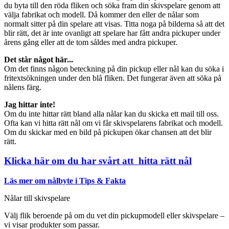
du byta till den röda fliken och söka fram din skivspelare genom att
välja fabrikat och modell. Då kommer den eller de nålar som
normalt sitter på din spelare att visas. Titta noga på bilderna så att det
blir rätt, det är inte ovanligt att spelare har fått andra pickuper under
årens gång eller att de tom såldes med andra pickuper.
Det står något här...
Om det finns någon beteckning på din pickup eller nål kan du söka i
fritextsökningen under den blå fliken. Det fungerar även att söka på
nålens färg.
Jag hittar inte!
Om du inte hittar rätt bland alla nålar kan du skicka ett mail till oss.
Ofta kan vi hitta rätt nål om vi får skivspelarens fabrikat och modell.
Om du skickar med en bild på pickupen ökar chansen att det blir
rätt.
Klicka här om du har svårt att hitta rätt nål
Läs mer om nålbyte i Tips & Fakta
Nålar till skivspelare
Välj flik beroende på om du vet din pickupmodell eller skivspelare –
vi visar produkter som passar.