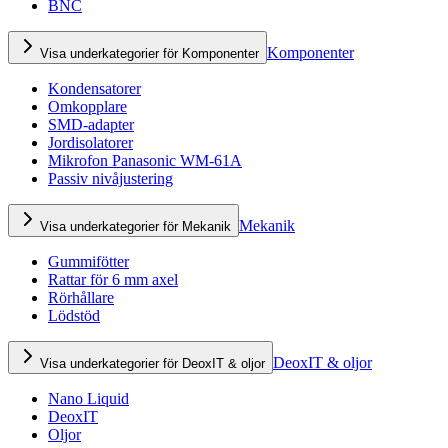
BNC
Komponenter
Visa underkategorier för Komponenter
Kondensatorer
Omkopplare
SMD-adapter
Jordisolatorer
Mikrofon Panasonic WM-61A
Passiv nivåjustering
Mekanik
Visa underkategorier för Mekanik
Gummifötter
Rattar för 6 mm axel
Rörhållare
Lödstöd
DeoxIT & oljor
Visa underkategorier för DeoxIT & oljor
Nano Liquid
DeoxIT
Oljor