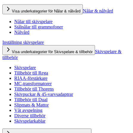
Nålar & nålvård
Visa underkategorier för Nålar & nålvård
Nålar till skivspelare
Stålnålar till grammofoner
Nålvård
Inställning skivspelare
Skivspelare &
Visa underkategorier för Skivspelare & tillbehör
tillbehör
Skivspelare
Tillbehör till Rega
RIAA-förstärkare
MC-transformatorer
Tillbehör till Thorens
Skivpuckar & 45-varvsadaptrar
Tillbehör till Dual
Slipmats & Mattor
Våt avspelning
Diverse tillbehör
Skivspelarkablar