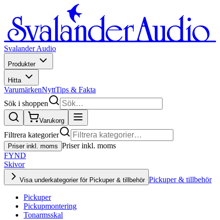
Svalander Audio
Produkter
Hitta
Varumärken
Nytt
Tips & Fakta
Sök i shoppen
Varukorg
Filtrera kategorier
Priser inkl. moms
Priser inkl. moms
FYND
Skivor
Pickuper & tillbehör
Visa underkategorier för Pickuper & tillbehör
Pickuper
Pickupmontering
Tonarmsskal