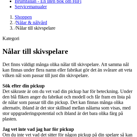
Brumfällan - En liten bok om HiFi
Servicemanualer
Shoppen
/
Nålar & nålvård
/
Nålar till skivspelare
Kategori
Nålar till skivspelare
Det finns väldigt många olika nålar till skivspelare. Att samma nål
kan finnas under flera namn eller fabrikat gör det än svårare att veta
vilken nål som passar till just din skivspelare.
Sök efter din pickup
Det säkraste är om du vet vad din pickup har för beteckning. Under
den blå fliken anger du fabrikat och modell och får fram en lista på
de nålar som passar till din pickup. Det kan finnas många olika
alternativ, ibland är det stor skillnad mellan nålarna som visas, med
stor uppgraderingspotential och ibland är det bara olika färg på
plasten.
Jag vet inte vad jag har för pickup
Om du inte vet vad det sitter för någon pickup på din spelare så kan