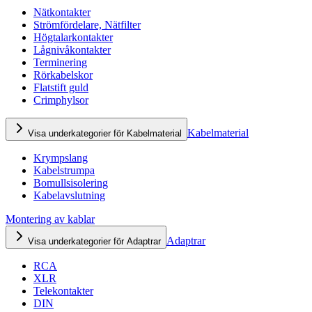
Nätkontakter
Strömfördelare, Nätfilter
Högtalarkontakter
Lågnivåkontakter
Terminering
Rörkabelskor
Flatstift guld
Crimphylsor
Kabelmaterial
Visa underkategorier för Kabelmaterial
Krympslang
Kabelstrumpa
Bomullsisolering
Kabelavslutning
Montering av kablar
Adaptrar
Visa underkategorier för Adaptrar
RCA
XLR
Telekontakter
DIN