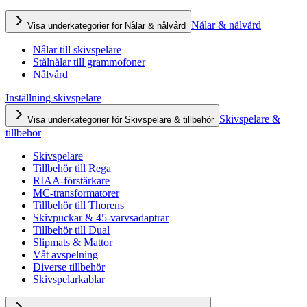
Nålar & nålvård
Visa underkategorier för Nålar & nålvård
Nålar till skivspelare
Stålnålar till grammofoner
Nålvård
Inställning skivspelare
Skivspelare &
Visa underkategorier för Skivspelare & tillbehör
tillbehör
Skivspelare
Tillbehör till Rega
RIAA-förstärkare
MC-transformatorer
Tillbehör till Thorens
Skivpuckar & 45-varvsadaptrar
Tillbehör till Dual
Slipmats & Mattor
Våt avspelning
Diverse tillbehör
Skivspelarkablar