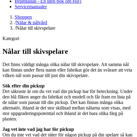
Brumfällan - En liten bok om HiFi
Servicemanualer
Shoppen
/
Nålar & nålvård
/
Nålar till skivspelare
Kategori
Nålar till skivspelare
Det finns väldigt många olika nålar till skivspelare. Att samma nål
kan finnas under flera namn eller fabrikat gör det än svårare att veta
vilken nål som passar till just din skivspelare.
Sök efter din pickup
Det säkraste är om du vet vad din pickup har för beteckning. Under
den blå fliken anger du fabrikat och modell och får fram en lista på
de nålar som passar till din pickup. Det kan finnas många olika
alternativ, ibland är det stor skillnad mellan nålarna som visas, med
stor uppgraderingspotential och ibland är det bara olika färg på
plasten.
Jag vet inte vad jag har för pickup
Om du inte vet vad det sitter för någon pickup på din spelare så kan