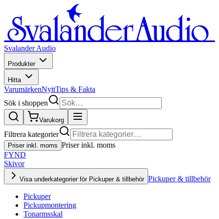
Svalander Audio
Produkter
Hitta
Varumärken
Nytt
Tips & Fakta
Sök i shoppen
Varukorg
Filtrera kategorier
Priser inkl. moms
Priser inkl. moms
FYND
Skivor
Pickuper & tillbehör
Visa underkategorier för Pickuper & tillbehör
Pickuper
Pickupmontering
Tonarmsskal