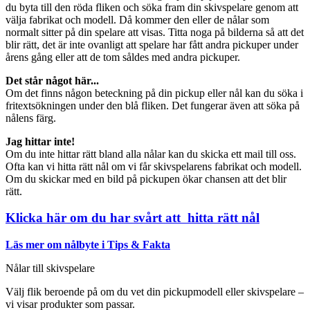
du byta till den röda fliken och söka fram din skivspelare genom att
välja fabrikat och modell. Då kommer den eller de nålar som
normalt sitter på din spelare att visas. Titta noga på bilderna så att det
blir rätt, det är inte ovanligt att spelare har fått andra pickuper under
årens gång eller att de tom såldes med andra pickuper.
Det står något här...
Om det finns någon beteckning på din pickup eller nål kan du söka i
fritextsökningen under den blå fliken. Det fungerar även att söka på
nålens färg.
Jag hittar inte!
Om du inte hittar rätt bland alla nålar kan du skicka ett mail till oss.
Ofta kan vi hitta rätt nål om vi får skivspelarens fabrikat och modell.
Om du skickar med en bild på pickupen ökar chansen att det blir
rätt.
Klicka här om du har svårt att hitta rätt nål
Läs mer om nålbyte i Tips & Fakta
Nålar till skivspelare
Välj flik beroende på om du vet din pickupmodell eller skivspelare –
vi visar produkter som passar.