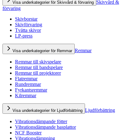
Skivvård &
Visa underkategorier för Skivvård & förvaring
förvaring
Skivborstar
Skivförvaring
Tvätta skivor
LP-press
Remmar
Visa underkategorier för Remmar
Remmar till skivspelare
Remmar till bandspelare
Remmar till projektorer
Flatremmar
Rundremmar
Fyrkantsremmar
Kilremmar
Ljudförbättring
Visa underkategorier för Ljudförbättring
Vibrationsdämpande fötter
Vibrationsdämpande basplattor
NCF Booster
Vibrationsdämpning