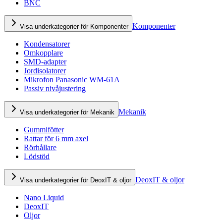
BNC
Komponenter
Visa underkategorier för Komponenter
Kondensatorer
Omkopplare
SMD-adapter
Jordisolatorer
Mikrofon Panasonic WM-61A
Passiv nivåjustering
Mekanik
Visa underkategorier för Mekanik
Gummifötter
Rattar för 6 mm axel
Rörhållare
Lödstöd
DeoxIT & oljor
Visa underkategorier för DeoxIT & oljor
Nano Liquid
DeoxIT
Oljor