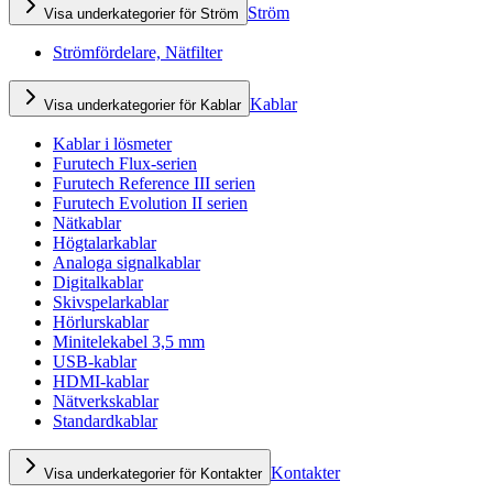
Ström
Visa underkategorier för Ström
Strömfördelare, Nätfilter
Kablar
Visa underkategorier för Kablar
Kablar i lösmeter
Furutech Flux-serien
Furutech Reference III serien
Furutech Evolution II serien
Nätkablar
Högtalarkablar
Analoga signalkablar
Digitalkablar
Skivspelarkablar
Hörlurskablar
Minitelekabel 3,5 mm
USB-kablar
HDMI-kablar
Nätverkskablar
Standardkablar
Kontakter
Visa underkategorier för Kontakter