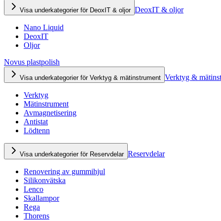
DeoxIT & oljor
Visa underkategorier för DeoxIT & oljor
Nano Liquid
DeoxIT
Oljor
Novus plastpolish
Verktyg & mätins
Visa underkategorier för Verktyg & mätinstrument
Verktyg
Mätinstrument
Avmagnetisering
Antistat
Lödtenn
Reservdelar
Visa underkategorier för Reservdelar
Renovering av gummihjul
Silikonvätska
Lenco
Skallampor
Rega
Thorens