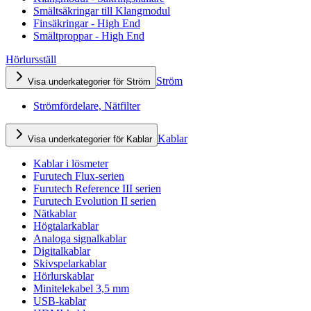
Smältsäkringar till Klangmodul
Finsäkringar - High End
Smältproppar - High End
Hörlursställ
Ström
Visa underkategorier för Ström
Strömfördelare, Nätfilter
Kablar
Visa underkategorier för Kablar
Kablar i lösmeter
Furutech Flux-serien
Furutech Reference III serien
Furutech Evolution II serien
Nätkablar
Högtalarkablar
Analoga signalkablar
Digitalkablar
Skivspelarkablar
Hörlurskablar
Minitelekabel 3,5 mm
USB-kablar