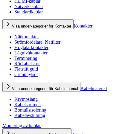
HDMI-kablar
Nätverkskablar
Standardkablar
Kontakter
Visa underkategorier för Kontakter
Nätkontakter
Strömfördelare, Nätfilter
Högtalarkontakter
Lågnivåkontakter
Terminering
Rörkabelskor
Flatstift guld
Crimphylsor
Kabelmaterial
Visa underkategorier för Kabelmaterial
Krympslang
Kabelstrumpa
Bomullsisolering
Kabelavslutning
Montering av kablar