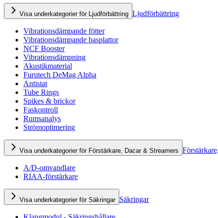
Ljudförbättring
Visa underkategorier för Ljudförbättring
Vibrationsdämpande fötter
Vibrationsdämpande basplattor
NCF Booster
Vibrationsdämpning
Akustikmaterial
Furutech DeMag Alpha
Antistat
Tube Rings
Spikes & brickor
Faskontroll
Rumsanalys
Strömoptimering
Förstärkare
Visa underkategorier för Förstärkare, Dacar & Streamers
A/D-omvandlare
RIAA-förstärkare
Säkringar
Visa underkategorier för Säkringar
Klangmodul - Säkringshållare