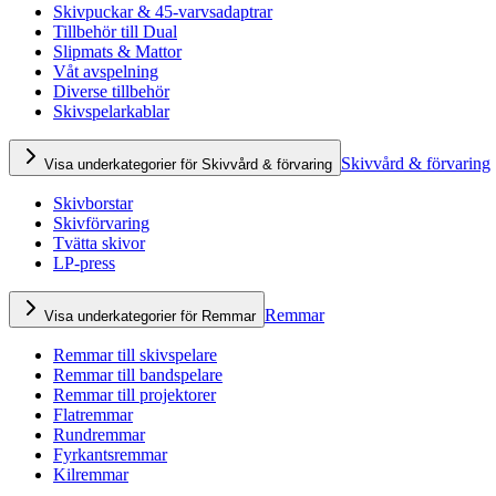
Skivpuckar & 45-varvsadaptrar
Tillbehör till Dual
Slipmats & Mattor
Våt avspelning
Diverse tillbehör
Skivspelarkablar
Skivvård & förvaring
Visa underkategorier för Skivvård & förvaring
Skivborstar
Skivförvaring
Tvätta skivor
LP-press
Remmar
Visa underkategorier för Remmar
Remmar till skivspelare
Remmar till bandspelare
Remmar till projektorer
Flatremmar
Rundremmar
Fyrkantsremmar
Kilremmar