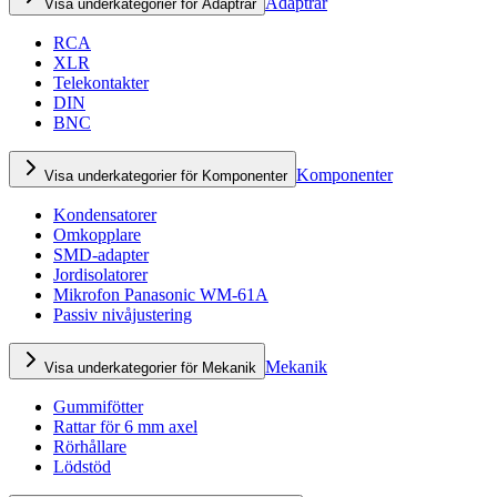
Adaptrar
Visa underkategorier för Adaptrar
RCA
XLR
Telekontakter
DIN
BNC
Komponenter
Visa underkategorier för Komponenter
Kondensatorer
Omkopplare
SMD-adapter
Jordisolatorer
Mikrofon Panasonic WM-61A
Passiv nivåjustering
Mekanik
Visa underkategorier för Mekanik
Gummifötter
Rattar för 6 mm axel
Rörhållare
Lödstöd