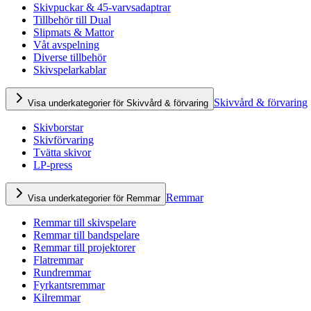
Skivpuckar & 45-varvsadaptrar
Tillbehör till Dual
Slipmats & Mattor
Våt avspelning
Diverse tillbehör
Skivspelarkablar
Skivvård & förvaring
Visa underkategorier för Skivvård & förvaring
Skivborstar
Skivförvaring
Tvätta skivor
LP-press
Remmar
Visa underkategorier för Remmar
Remmar till skivspelare
Remmar till bandspelare
Remmar till projektorer
Flatremmar
Rundremmar
Fyrkantsremmar
Kilremmar