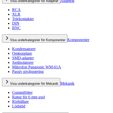
Adaptrar
Visa underkategorier för Adaptrar
RCA
XLR
Telekontakter
DIN
BNC
Komponenter
Visa underkategorier för Komponenter
Kondensatorer
Omkopplare
SMD-adapter
Jordisolatorer
Mikrofon Panasonic WM-61A
Passiv nivåjustering
Mekanik
Visa underkategorier för Mekanik
Gummifötter
Rattar för 6 mm axel
Rörhållare
Lödstöd