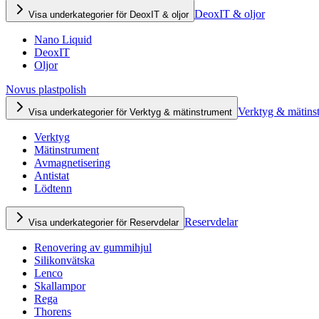
DeoxIT & oljor
Visa underkategorier för DeoxIT & oljor
Nano Liquid
DeoxIT
Oljor
Novus plastpolish
Verktyg & mätins
Visa underkategorier för Verktyg & mätinstrument
Verktyg
Mätinstrument
Avmagnetisering
Antistat
Lödtenn
Reservdelar
Visa underkategorier för Reservdelar
Renovering av gummihjul
Silikonvätska
Lenco
Skallampor
Rega
Thorens