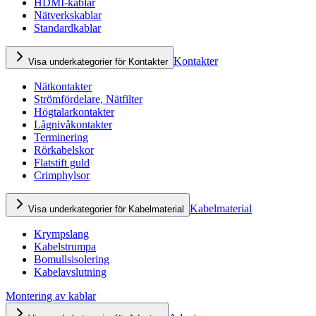
HDMI-kablar
Nätverkskablar
Standardkablar
Kontakter
Visa underkategorier för Kontakter
Nätkontakter
Strömfördelare, Nätfilter
Högtalarkontakter
Lågnivåkontakter
Terminering
Rörkabelskor
Flatstift guld
Crimphylsor
Kabelmaterial
Visa underkategorier för Kabelmaterial
Krympslang
Kabelstrumpa
Bomullsisolering
Kabelavslutning
Montering av kablar