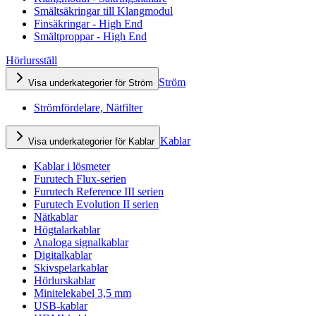
Smältsäkringar till Klangmodul
Finsäkringar - High End
Smältproppar - High End
Hörlursställ
Ström
Visa underkategorier för Ström
Strömfördelare, Nätfilter
Kablar
Visa underkategorier för Kablar
Kablar i lösmeter
Furutech Flux-serien
Furutech Reference III serien
Furutech Evolution II serien
Nätkablar
Högtalarkablar
Analoga signalkablar
Digitalkablar
Skivspelarkablar
Hörlurskablar
Minitelekabel 3,5 mm
USB-kablar