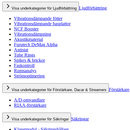
Ljudförbättring
Visa underkategorier för Ljudförbättring
Vibrationsdämpande fötter
Vibrationsdämpande basplattor
NCF Booster
Vibrationsdämpning
Akustikmaterial
Furutech DeMag Alpha
Antistat
Tube Rings
Spikes & brickor
Faskontroll
Rumsanalys
Strömoptimering
Förstärkare
Visa underkategorier för Förstärkare, Dacar & Streamers
A/D-omvandlare
RIAA-förstärkare
Säkringar
Visa underkategorier för Säkringar
Klangmodul - Säkringshållare