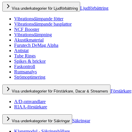
Ljudförbättring
Visa underkategorier för Ljudförbättring
Vibrationsdämpande fötter
Vibrationsdämpande basplattor
NCF Booster
Vibrationsdämpning
Akustikmaterial
Furutech DeMag Alpha
Antistat
Tube Rings
Spikes & brickor
Faskontroll
Rumsanalys
Strömoptimering
Förstärkare
Visa underkategorier för Förstärkare, Dacar & Streamers
A/D-omvandlare
RIAA-förstärkare
Säkringar
Visa underkategorier för Säkringar
Klangmodul - Säkringshållare