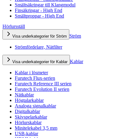
Smältsäkringar till Klangmodul
Finsäkringar - High End
Smältproppar - High End
Hörlursställ
Ström
Visa underkategorier för Ström
Strömfördelare, Nätfilter
Kablar
Visa underkategorier för Kablar
Kablar i lösmeter
Furutech Flux-serien
Furutech Reference III serien
Furutech Evolution II serien
Nätkablar
Högtalarkablar
Analoga signalkablar
Digitalkablar
Skivspelarkablar
Hörlurskablar
Minitelekabel 3,5 mm
USB-kablar