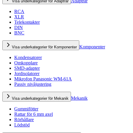
Adaptrar
Visa underkategorier för Adaptrar
RCA
XLR
Telekontakter
DIN
BNC
Komponenter
Visa underkategorier för Komponenter
Kondensatorer
Omkopplare
SMD-adapter
Jordisolatorer
Mikrofon Panasonic WM-61A
Passiv nivåjustering
Mekanik
Visa underkategorier för Mekanik
Gummifötter
Rattar för 6 mm axel
Rörhållare
Lödstöd