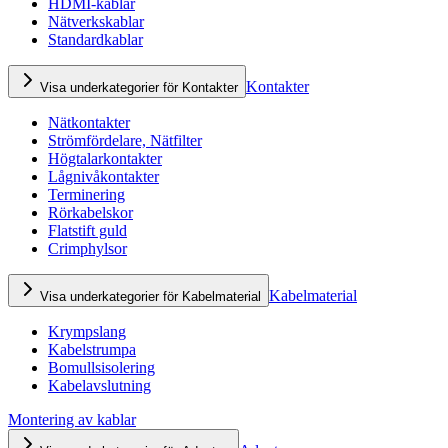
HDMI-kablar
Nätverkskablar
Standardkablar
Kontakter
Visa underkategorier för Kontakter
Nätkontakter
Strömfördelare, Nätfilter
Högtalarkontakter
Lågnivåkontakter
Terminering
Rörkabelskor
Flatstift guld
Crimphylsor
Kabelmaterial
Visa underkategorier för Kabelmaterial
Krympslang
Kabelstrumpa
Bomullsisolering
Kabelavslutning
Montering av kablar