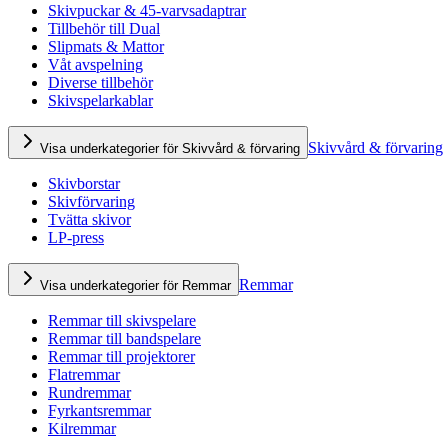
Skivpuckar & 45-varvsadaptrar
Tillbehör till Dual
Slipmats & Mattor
Våt avspelning
Diverse tillbehör
Skivspelarkablar
Skivvård & förvaring
Visa underkategorier för Skivvård & förvaring
Skivborstar
Skivförvaring
Tvätta skivor
LP-press
Remmar
Visa underkategorier för Remmar
Remmar till skivspelare
Remmar till bandspelare
Remmar till projektorer
Flatremmar
Rundremmar
Fyrkantsremmar
Kilremmar