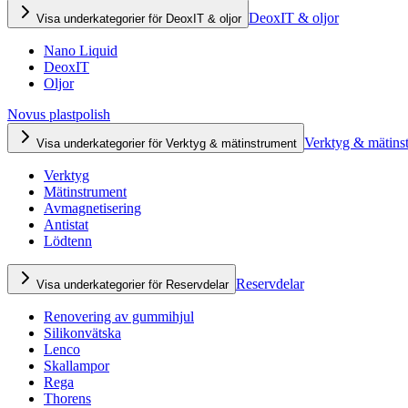
DeoxIT & oljor
Visa underkategorier för DeoxIT & oljor
Nano Liquid
DeoxIT
Oljor
Novus plastpolish
Verktyg & mätins
Visa underkategorier för Verktyg & mätinstrument
Verktyg
Mätinstrument
Avmagnetisering
Antistat
Lödtenn
Reservdelar
Visa underkategorier för Reservdelar
Renovering av gummihjul
Silikonvätska
Lenco
Skallampor
Rega
Thorens