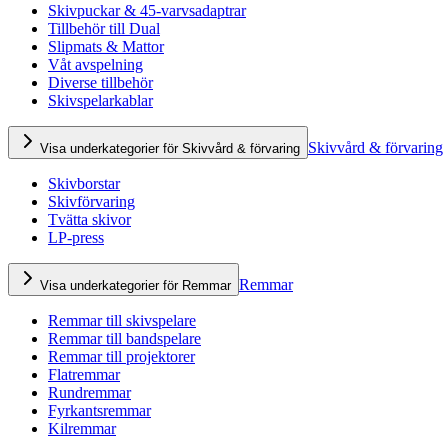
Skivpuckar & 45-varvsadaptrar
Tillbehör till Dual
Slipmats & Mattor
Våt avspelning
Diverse tillbehör
Skivspelarkablar
Skivvård & förvaring
Visa underkategorier för Skivvård & förvaring
Skivborstar
Skivförvaring
Tvätta skivor
LP-press
Remmar
Visa underkategorier för Remmar
Remmar till skivspelare
Remmar till bandspelare
Remmar till projektorer
Flatremmar
Rundremmar
Fyrkantsremmar
Kilremmar