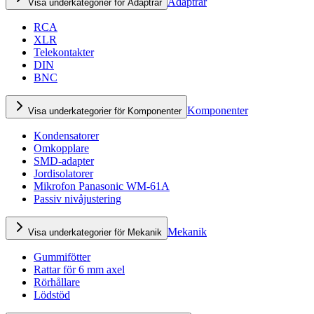
Adaptrar
Visa underkategorier för Adaptrar
RCA
XLR
Telekontakter
DIN
BNC
Komponenter
Visa underkategorier för Komponenter
Kondensatorer
Omkopplare
SMD-adapter
Jordisolatorer
Mikrofon Panasonic WM-61A
Passiv nivåjustering
Mekanik
Visa underkategorier för Mekanik
Gummifötter
Rattar för 6 mm axel
Rörhållare
Lödstöd