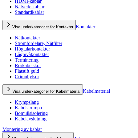
HDMI-kablar
Nätverkskablar
Standardkablar
Kontakter
Visa underkategorier för Kontakter
Nätkontakter
Strömfördelare, Nätfilter
Högtalarkontakter
Lågnivåkontakter
Terminering
Rörkabelskor
Flatstift guld
Crimphylsor
Kabelmaterial
Visa underkategorier för Kabelmaterial
Krympslang
Kabelstrumpa
Bomullsisolering
Kabelavslutning
Montering av kablar