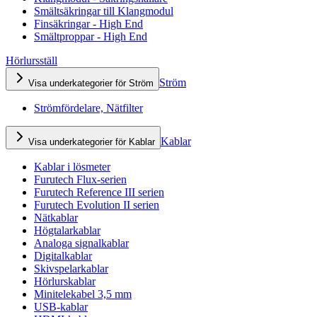
Smältsäkringar till Klangmodul
Finsäkringar - High End
Smältproppar - High End
Hörlursställ
Ström
Visa underkategorier för Ström
Strömfördelare, Nätfilter
Kablar
Visa underkategorier för Kablar
Kablar i lösmeter
Furutech Flux-serien
Furutech Reference III serien
Furutech Evolution II serien
Nätkablar
Högtalarkablar
Analoga signalkablar
Digitalkablar
Skivspelarkablar
Hörlurskablar
Minitelekabel 3,5 mm
USB-kablar