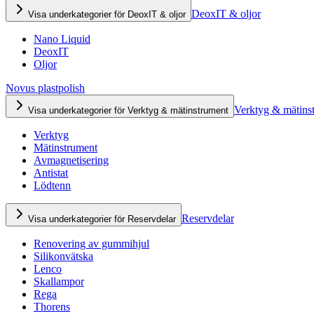
DeoxIT & oljor
Visa underkategorier för DeoxIT & oljor
Nano Liquid
DeoxIT
Oljor
Novus plastpolish
Verktyg & mätins
Visa underkategorier för Verktyg & mätinstrument
Verktyg
Mätinstrument
Avmagnetisering
Antistat
Lödtenn
Reservdelar
Visa underkategorier för Reservdelar
Renovering av gummihjul
Silikonvätska
Lenco
Skallampor
Rega
Thorens