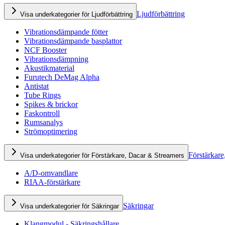
Ljudförbättring
Visa underkategorier för Ljudförbättring
Vibrationsdämpande fötter
Vibrationsdämpande basplattor
NCF Booster
Vibrationsdämpning
Akustikmaterial
Furutech DeMag Alpha
Antistat
Tube Rings
Spikes & brickor
Faskontroll
Rumsanalys
Strömoptimering
Förstärkare
Visa underkategorier för Förstärkare, Dacar & Streamers
A/D-omvandlare
RIAA-förstärkare
Säkringar
Visa underkategorier för Säkringar
Klangmodul - Säkringshållare