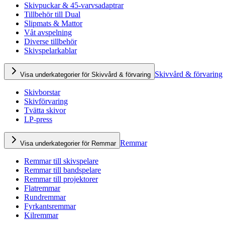
Skivpuckar & 45-varvsadaptrar
Tillbehör till Dual
Slipmats & Mattor
Våt avspelning
Diverse tillbehör
Skivspelarkablar
Skivvård & förvaring
Visa underkategorier för Skivvård & förvaring
Skivborstar
Skivförvaring
Tvätta skivor
LP-press
Remmar
Visa underkategorier för Remmar
Remmar till skivspelare
Remmar till bandspelare
Remmar till projektorer
Flatremmar
Rundremmar
Fyrkantsremmar
Kilremmar