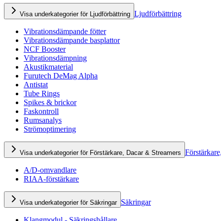
Ljudförbättring
Visa underkategorier för Ljudförbättring
Vibrationsdämpande fötter
Vibrationsdämpande basplattor
NCF Booster
Vibrationsdämpning
Akustikmaterial
Furutech DeMag Alpha
Antistat
Tube Rings
Spikes & brickor
Faskontroll
Rumsanalys
Strömoptimering
Förstärkare
Visa underkategorier för Förstärkare, Dacar & Streamers
A/D-omvandlare
RIAA-förstärkare
Säkringar
Visa underkategorier för Säkringar
Klangmodul - Säkringshållare