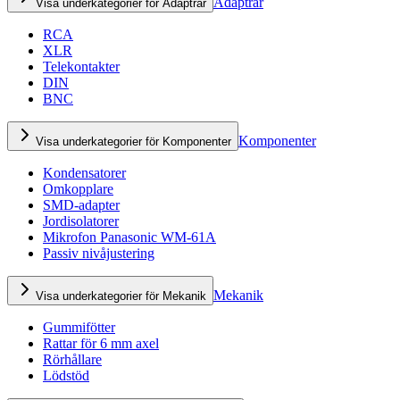
Adaptrar
Visa underkategorier för Adaptrar
RCA
XLR
Telekontakter
DIN
BNC
Komponenter
Visa underkategorier för Komponenter
Kondensatorer
Omkopplare
SMD-adapter
Jordisolatorer
Mikrofon Panasonic WM-61A
Passiv nivåjustering
Mekanik
Visa underkategorier för Mekanik
Gummifötter
Rattar för 6 mm axel
Rörhållare
Lödstöd