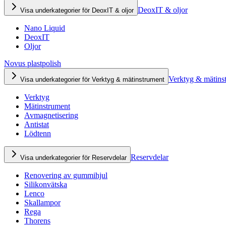
DeoxIT & oljor
Visa underkategorier för DeoxIT & oljor
Nano Liquid
DeoxIT
Oljor
Novus plastpolish
Verktyg & mätins
Visa underkategorier för Verktyg & mätinstrument
Verktyg
Mätinstrument
Avmagnetisering
Antistat
Lödtenn
Reservdelar
Visa underkategorier för Reservdelar
Renovering av gummihjul
Silikonvätska
Lenco
Skallampor
Rega
Thorens