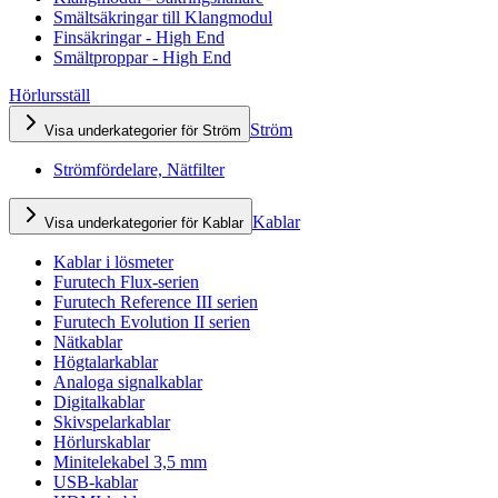
Smältsäkringar till Klangmodul
Finsäkringar - High End
Smältproppar - High End
Hörlursställ
Ström
Visa underkategorier för Ström
Strömfördelare, Nätfilter
Kablar
Visa underkategorier för Kablar
Kablar i lösmeter
Furutech Flux-serien
Furutech Reference III serien
Furutech Evolution II serien
Nätkablar
Högtalarkablar
Analoga signalkablar
Digitalkablar
Skivspelarkablar
Hörlurskablar
Minitelekabel 3,5 mm
USB-kablar