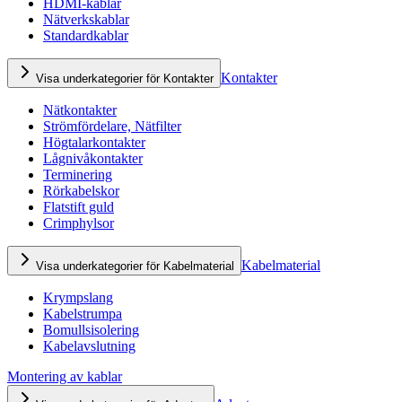
HDMI-kablar
Nätverkskablar
Standardkablar
Kontakter
Visa underkategorier för Kontakter
Nätkontakter
Strömfördelare, Nätfilter
Högtalarkontakter
Lågnivåkontakter
Terminering
Rörkabelskor
Flatstift guld
Crimphylsor
Kabelmaterial
Visa underkategorier för Kabelmaterial
Krympslang
Kabelstrumpa
Bomullsisolering
Kabelavslutning
Montering av kablar