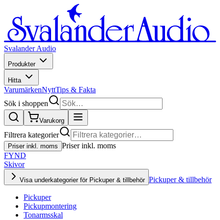
Svalander Audio
Produkter
Hitta
Varumärken
Nytt
Tips & Fakta
Sök i shoppen
Varukorg
Filtrera kategorier
Priser inkl. moms
Priser inkl. moms
FYND
Skivor
Pickuper & tillbehör
Visa underkategorier för Pickuper & tillbehör
Pickuper
Pickupmontering
Tonarmsskal