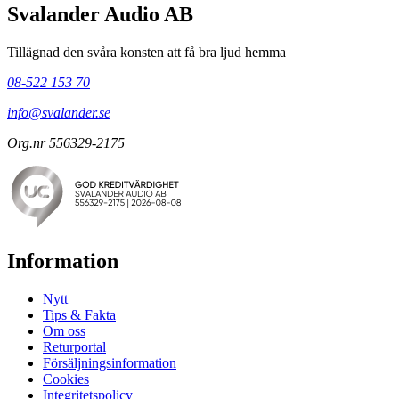
Svalander Audio AB
Tillägnad den svåra konsten att få bra ljud hemma
08-522 153 70
info@svalander.se
Org.nr 556329-2175
Information
Nytt
Tips & Fakta
Om oss
Returportal
Försäljningsinformation
Cookies
Integritetspolicy