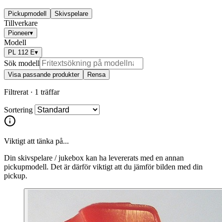
Pickupmodell
Skivspelare
Tillverkare
Pioneer
▾
Modell
PL 112 E
▾
Sök modell
Visa passande produkter
Rensa
Filtrerat ·
1 träffar
Sortering
Viktigt att tänka på...
Din skivspelare / jukebox kan ha levererats med en annan
pickupmodell. Det är därför viktigt att du jämför bilden med din
pickup.