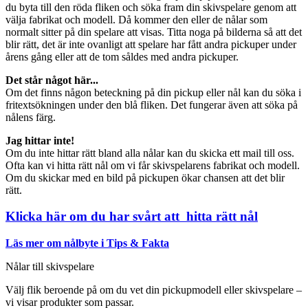
du byta till den röda fliken och söka fram din skivspelare genom att
välja fabrikat och modell. Då kommer den eller de nålar som
normalt sitter på din spelare att visas. Titta noga på bilderna så att det
blir rätt, det är inte ovanligt att spelare har fått andra pickuper under
årens gång eller att de tom såldes med andra pickuper.
Det står något här...
Om det finns någon beteckning på din pickup eller nål kan du söka i
fritextsökningen under den blå fliken. Det fungerar även att söka på
nålens färg.
Jag hittar inte!
Om du inte hittar rätt bland alla nålar kan du skicka ett mail till oss.
Ofta kan vi hitta rätt nål om vi får skivspelarens fabrikat och modell.
Om du skickar med en bild på pickupen ökar chansen att det blir
rätt.
Klicka här om du har svårt att hitta rätt nål
Läs mer om nålbyte i Tips & Fakta
Nålar till skivspelare
Välj flik beroende på om du vet din pickupmodell eller skivspelare –
vi visar produkter som passar.