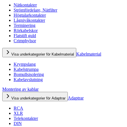
Nätkontakter
Strömfördelare, Nätfilter
Högtalarkontakter
Lågnivåkontakter
Terminering
Rörkabelskor
Flatstift guld
Crimphylsor
Kabelmaterial
Visa underkategorier för Kabelmaterial
Krympslang
Kabelstrumpa
Bomullsisolering
Kabelavslutning
Montering av kablar
Adaptrar
Visa underkategorier för Adaptrar
RCA
XLR
Telekontakter
DIN