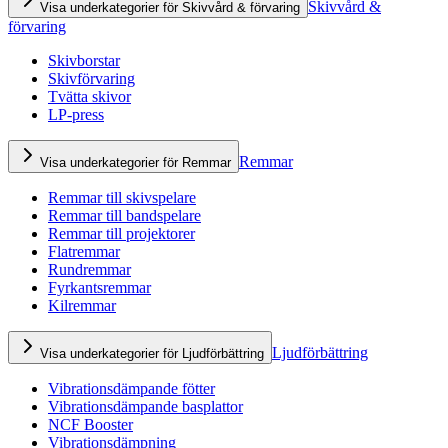
Skivvård &
Visa underkategorier för Skivvård & förvaring
förvaring
Skivborstar
Skivförvaring
Tvätta skivor
LP-press
Remmar
Visa underkategorier för Remmar
Remmar till skivspelare
Remmar till bandspelare
Remmar till projektorer
Flatremmar
Rundremmar
Fyrkantsremmar
Kilremmar
Ljudförbättring
Visa underkategorier för Ljudförbättring
Vibrationsdämpande fötter
Vibrationsdämpande basplattor
NCF Booster
Vibrationsdämpning