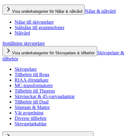
Nålar & nålvård
Visa underkategorier för Nålar & nålvård
Nålar till skivspelare
Stålnålar till grammofoner
Nålvård
Inställning skivspelare
Skivspelare &
Visa underkategorier för Skivspelare & tillbehör
tillbehör
Skivspelare
Tillbehör till Rega
RIAA-förstärkare
MC-transformatorer
Tillbehör till Thorens
Skivpuckar & 45-varvsadaptrar
Tillbehör till Dual
Slipmats & Mattor
Våt avspelning
Diverse tillbehör
Skivspelarkablar