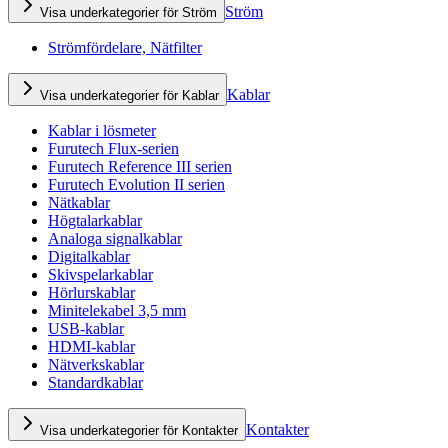
Ström
Visa underkategorier för Ström
Strömfördelare, Nätfilter
Kablar
Visa underkategorier för Kablar
Kablar i lösmeter
Furutech Flux-serien
Furutech Reference III serien
Furutech Evolution II serien
Nätkablar
Högtalarkablar
Analoga signalkablar
Digitalkablar
Skivspelarkablar
Hörlurskablar
Minitelekabel 3,5 mm
USB-kablar
HDMI-kablar
Nätverkskablar
Standardkablar
Kontakter
Visa underkategorier för Kontakter