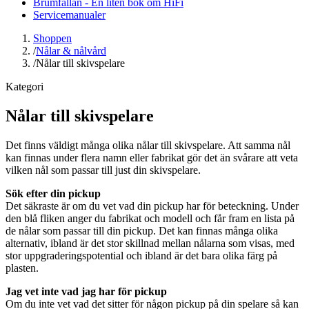
Brumfällan - En liten bok om HiFi
Servicemanualer
Shoppen
/
Nålar & nålvård
/
Nålar till skivspelare
Kategori
Nålar till skivspelare
Det finns väldigt många olika nålar till skivspelare. Att samma nål
kan finnas under flera namn eller fabrikat gör det än svårare att veta
vilken nål som passar till just din skivspelare.
Sök efter din pickup
Det säkraste är om du vet vad din pickup har för beteckning. Under
den blå fliken anger du fabrikat och modell och får fram en lista på
de nålar som passar till din pickup. Det kan finnas många olika
alternativ, ibland är det stor skillnad mellan nålarna som visas, med
stor uppgraderingspotential och ibland är det bara olika färg på
plasten.
Jag vet inte vad jag har för pickup
Om du inte vet vad det sitter för någon pickup på din spelare så kan