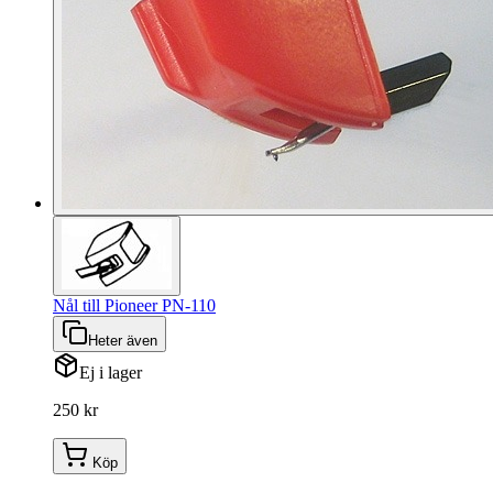
Nål till Pioneer PN-110
Heter även
Ej i lager
250 kr
Köp