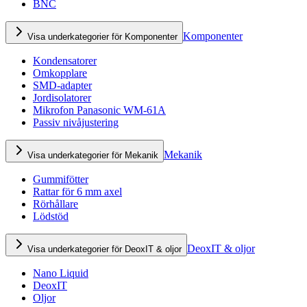
BNC
Komponenter
Visa underkategorier för Komponenter
Kondensatorer
Omkopplare
SMD-adapter
Jordisolatorer
Mikrofon Panasonic WM-61A
Passiv nivåjustering
Mekanik
Visa underkategorier för Mekanik
Gummifötter
Rattar för 6 mm axel
Rörhållare
Lödstöd
DeoxIT & oljor
Visa underkategorier för DeoxIT & oljor
Nano Liquid
DeoxIT
Oljor