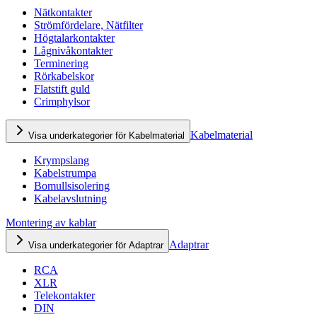
Nätkontakter
Strömfördelare, Nätfilter
Högtalarkontakter
Lågnivåkontakter
Terminering
Rörkabelskor
Flatstift guld
Crimphylsor
Kabelmaterial
Visa underkategorier för Kabelmaterial
Krympslang
Kabelstrumpa
Bomullsisolering
Kabelavslutning
Montering av kablar
Adaptrar
Visa underkategorier för Adaptrar
RCA
XLR
Telekontakter
DIN