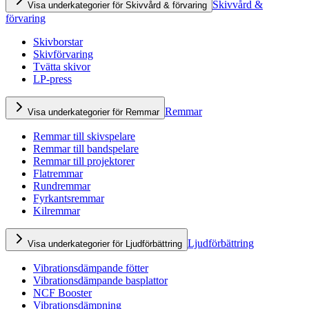
Skivvård &
Visa underkategorier för Skivvård & förvaring
förvaring
Skivborstar
Skivförvaring
Tvätta skivor
LP-press
Remmar
Visa underkategorier för Remmar
Remmar till skivspelare
Remmar till bandspelare
Remmar till projektorer
Flatremmar
Rundremmar
Fyrkantsremmar
Kilremmar
Ljudförbättring
Visa underkategorier för Ljudförbättring
Vibrationsdämpande fötter
Vibrationsdämpande basplattor
NCF Booster
Vibrationsdämpning