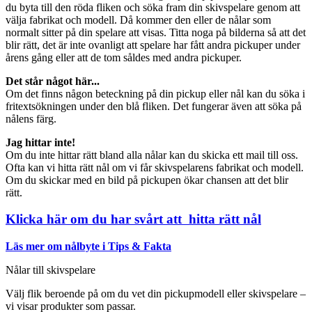
du byta till den röda fliken och söka fram din skivspelare genom att
välja fabrikat och modell. Då kommer den eller de nålar som
normalt sitter på din spelare att visas. Titta noga på bilderna så att det
blir rätt, det är inte ovanligt att spelare har fått andra pickuper under
årens gång eller att de tom såldes med andra pickuper.
Det står något här...
Om det finns någon beteckning på din pickup eller nål kan du söka i
fritextsökningen under den blå fliken. Det fungerar även att söka på
nålens färg.
Jag hittar inte!
Om du inte hittar rätt bland alla nålar kan du skicka ett mail till oss.
Ofta kan vi hitta rätt nål om vi får skivspelarens fabrikat och modell.
Om du skickar med en bild på pickupen ökar chansen att det blir
rätt.
Klicka här om du har svårt att hitta rätt nål
Läs mer om nålbyte i Tips & Fakta
Nålar till skivspelare
Välj flik beroende på om du vet din pickupmodell eller skivspelare –
vi visar produkter som passar.