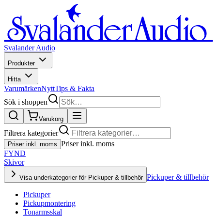
Svalander Audio
Produkter
Hitta
Varumärken
Nytt
Tips & Fakta
Sök i shoppen
Varukorg
Filtrera kategorier
Priser inkl. moms
Priser inkl. moms
FYND
Skivor
Pickuper & tillbehör
Visa underkategorier för Pickuper & tillbehör
Pickuper
Pickupmontering
Tonarmsskal