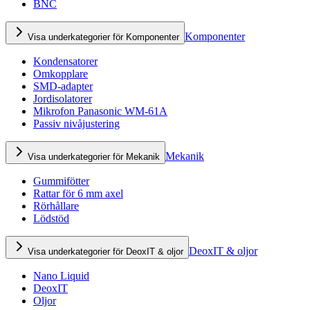
BNC
Komponenter
Visa underkategorier för Komponenter
Kondensatorer
Omkopplare
SMD-adapter
Jordisolatorer
Mikrofon Panasonic WM-61A
Passiv nivåjustering
Mekanik
Visa underkategorier för Mekanik
Gummifötter
Rattar för 6 mm axel
Rörhållare
Lödstöd
DeoxIT & oljor
Visa underkategorier för DeoxIT & oljor
Nano Liquid
DeoxIT
Oljor