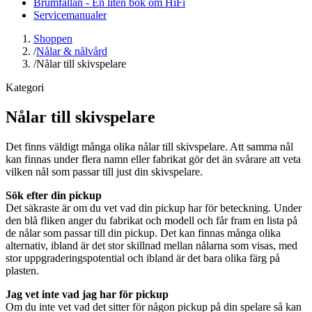
Brumfällan - En liten bok om HiFi
Servicemanualer
Shoppen
/
Nålar & nålvård
/
Nålar till skivspelare
Kategori
Nålar till skivspelare
Det finns väldigt många olika nålar till skivspelare. Att samma nål
kan finnas under flera namn eller fabrikat gör det än svårare att veta
vilken nål som passar till just din skivspelare.
Sök efter din pickup
Det säkraste är om du vet vad din pickup har för beteckning. Under
den blå fliken anger du fabrikat och modell och får fram en lista på
de nålar som passar till din pickup. Det kan finnas många olika
alternativ, ibland är det stor skillnad mellan nålarna som visas, med
stor uppgraderingspotential och ibland är det bara olika färg på
plasten.
Jag vet inte vad jag har för pickup
Om du inte vet vad det sitter för någon pickup på din spelare så kan