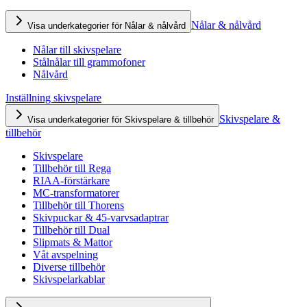
Nålar & nålvård
Visa underkategorier för Nålar & nålvård
Nålar till skivspelare
Stålnålar till grammofoner
Nålvård
Inställning skivspelare
Skivspelare &
Visa underkategorier för Skivspelare & tillbehör
tillbehör
Skivspelare
Tillbehör till Rega
RIAA-förstärkare
MC-transformatorer
Tillbehör till Thorens
Skivpuckar & 45-varvsadaptrar
Tillbehör till Dual
Slipmats & Mattor
Våt avspelning
Diverse tillbehör
Skivspelarkablar