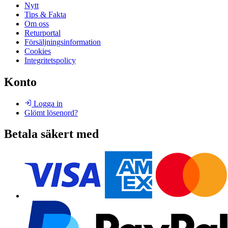
Nytt
Tips & Fakta
Om oss
Returportal
Försäljningsinformation
Cookies
Integritetspolicy
Konto
Logga in
Glömt lösenord?
Betala säkert med