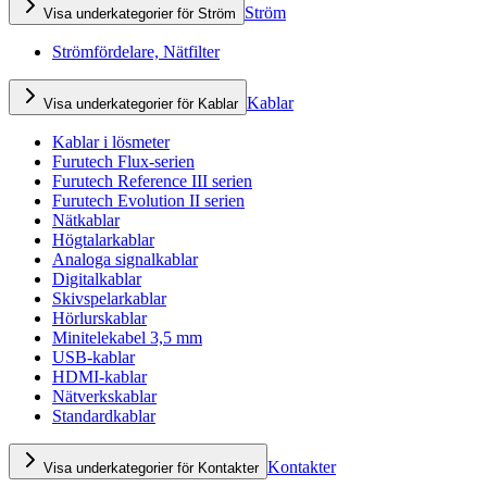
Ström
Visa underkategorier för Ström
Strömfördelare, Nätfilter
Kablar
Visa underkategorier för Kablar
Kablar i lösmeter
Furutech Flux-serien
Furutech Reference III serien
Furutech Evolution II serien
Nätkablar
Högtalarkablar
Analoga signalkablar
Digitalkablar
Skivspelarkablar
Hörlurskablar
Minitelekabel 3,5 mm
USB-kablar
HDMI-kablar
Nätverkskablar
Standardkablar
Kontakter
Visa underkategorier för Kontakter