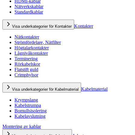
HDMI-kablar
Nätverkskablar
Standardkablar
Kontakter
Visa underkategorier för Kontakter
Nätkontakter
Strömfördelare, Nätfilter
Högtalarkontakter
Lågnivåkontakter
Terminering
Rörkabelskor
Flatstift guld
Crimphylsor
Kabelmaterial
Visa underkategorier för Kabelmaterial
Krympslang
Kabelstrumpa
Bomullsisolering
Kabelavslutning
Montering av kablar