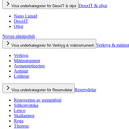
DeoxIT & oljor
Visa underkategorier för DeoxIT & oljor
Nano Liquid
DeoxIT
Oljor
Novus plastpolish
Verktyg & mätins
Visa underkategorier för Verktyg & mätinstrument
Verktyg
Mätinstrument
Avmagnetisering
Antistat
Lödtenn
Reservdelar
Visa underkategorier för Reservdelar
Renovering av gummihjul
Silikonvätska
Lenco
Skallampor
Rega
Thorens