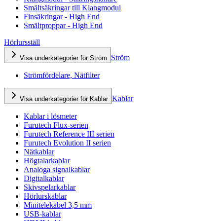
Smältsäkringar till Klangmodul
Finsäkringar - High End
Smältproppar - High End
Hörlursställ
Ström
Visa underkategorier för Ström
Strömfördelare, Nätfilter
Kablar
Visa underkategorier för Kablar
Kablar i lösmeter
Furutech Flux-serien
Furutech Reference III serien
Furutech Evolution II serien
Nätkablar
Högtalarkablar
Analoga signalkablar
Digitalkablar
Skivspelarkablar
Hörlurskablar
Minitelekabel 3,5 mm
USB-kablar