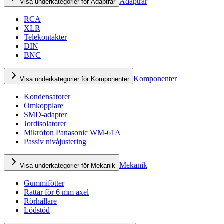
Adaptrar
Visa underkategorier för Adaptrar
RCA
XLR
Telekontakter
DIN
BNC
Komponenter
Visa underkategorier för Komponenter
Kondensatorer
Omkopplare
SMD-adapter
Jordisolatorer
Mikrofon Panasonic WM-61A
Passiv nivåjustering
Mekanik
Visa underkategorier för Mekanik
Gummifötter
Rattar för 6 mm axel
Rörhållare
Lödstöd