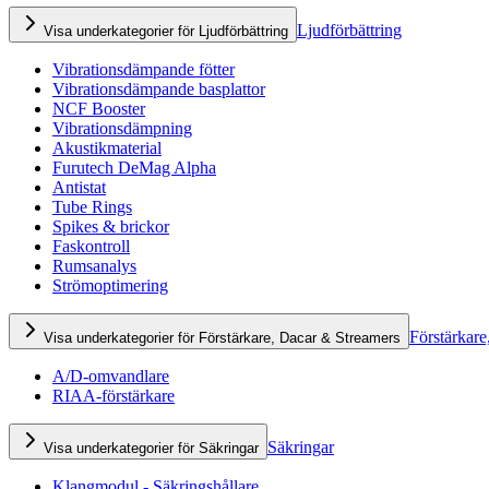
Ljudförbättring
Visa underkategorier för Ljudförbättring
Vibrationsdämpande fötter
Vibrationsdämpande basplattor
NCF Booster
Vibrationsdämpning
Akustikmaterial
Furutech DeMag Alpha
Antistat
Tube Rings
Spikes & brickor
Faskontroll
Rumsanalys
Strömoptimering
Förstärkare
Visa underkategorier för Förstärkare, Dacar & Streamers
A/D-omvandlare
RIAA-förstärkare
Säkringar
Visa underkategorier för Säkringar
Klangmodul - Säkringshållare