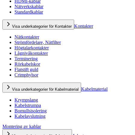
HDMI-kablar
Nätverkskablar
Standardkablar
Kontakter
Visa underkategorier för Kontakter
Nätkontakter
Strömfördelare, Nätfilter
Högtalarkontakter
Lågnivåkontakter
Terminering
Rörkabelskor
Flatstift guld
Crimphylsor
Kabelmaterial
Visa underkategorier för Kabelmaterial
Krympslang
Kabelstrumpa
Bomullsisolering
Kabelavslutning
Montering av kablar