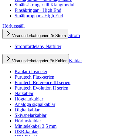
Smältsäkringar till Klangmodul
Finsäkringar - High End
Smältproppar - High End
Hörlursställ
Ström
Visa underkategorier för Ström
Strömfördelare, Nätfilter
Kablar
Visa underkategorier för Kablar
Kablar i lösmeter
Furutech Flux-serien
Furutech Reference III serien
Furutech Evolution II serien
Nätkablar
Högtalarkablar
Analoga signalkablar
Digitalkablar
Skivspelarkablar
Hörlurskablar
Minitelekabel 3,5 mm
USB-kablar