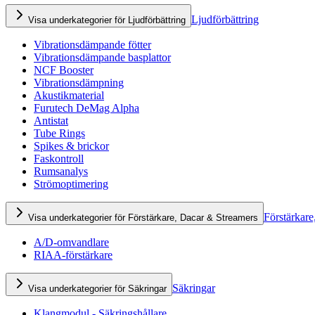
Ljudförbättring
Visa underkategorier för Ljudförbättring
Vibrationsdämpande fötter
Vibrationsdämpande basplattor
NCF Booster
Vibrationsdämpning
Akustikmaterial
Furutech DeMag Alpha
Antistat
Tube Rings
Spikes & brickor
Faskontroll
Rumsanalys
Strömoptimering
Förstärkare
Visa underkategorier för Förstärkare, Dacar & Streamers
A/D-omvandlare
RIAA-förstärkare
Säkringar
Visa underkategorier för Säkringar
Klangmodul - Säkringshållare