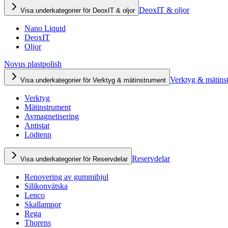
DeoxIT & oljor
Visa underkategorier för DeoxIT & oljor
Nano Liquid
DeoxIT
Oljor
Novus plastpolish
Verktyg & mätins
Visa underkategorier för Verktyg & mätinstrument
Verktyg
Mätinstrument
Avmagnetisering
Antistat
Lödtenn
Reservdelar
Visa underkategorier för Reservdelar
Renovering av gummihjul
Silikonvätska
Lenco
Skallampor
Rega
Thorens