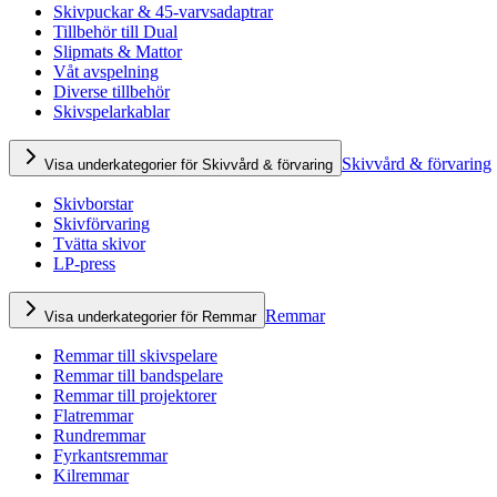
Skivpuckar & 45-varvsadaptrar
Tillbehör till Dual
Slipmats & Mattor
Våt avspelning
Diverse tillbehör
Skivspelarkablar
Skivvård & förvaring
Visa underkategorier för Skivvård & förvaring
Skivborstar
Skivförvaring
Tvätta skivor
LP-press
Remmar
Visa underkategorier för Remmar
Remmar till skivspelare
Remmar till bandspelare
Remmar till projektorer
Flatremmar
Rundremmar
Fyrkantsremmar
Kilremmar