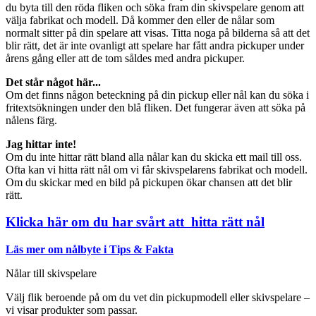
du byta till den röda fliken och söka fram din skivspelare genom att
välja fabrikat och modell. Då kommer den eller de nålar som
normalt sitter på din spelare att visas. Titta noga på bilderna så att det
blir rätt, det är inte ovanligt att spelare har fått andra pickuper under
årens gång eller att de tom såldes med andra pickuper.
Det står något här...
Om det finns någon beteckning på din pickup eller nål kan du söka i
fritextsökningen under den blå fliken. Det fungerar även att söka på
nålens färg.
Jag hittar inte!
Om du inte hittar rätt bland alla nålar kan du skicka ett mail till oss.
Ofta kan vi hitta rätt nål om vi får skivspelarens fabrikat och modell.
Om du skickar med en bild på pickupen ökar chansen att det blir
rätt.
Klicka här om du har svårt att hitta rätt nål
Läs mer om nålbyte i Tips & Fakta
Nålar till skivspelare
Välj flik beroende på om du vet din pickupmodell eller skivspelare –
vi visar produkter som passar.