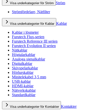
Ström
Visa underkategorier för Ström
Strömfördelare, Nätfilter
Kablar
Visa underkategorier för Kablar
Kablar i lösmeter
Furutech Flux-serien
Furutech Reference III serien
Furutech Evolution II serien
Nätkablar
Högtalarkablar
Analoga signalkablar
Digitalkablar
Skivspelarkablar
Hörlurskablar
Minitelekabel 3,5 mm
USB-kablar
HDMI-kablar
Nätverkskablar
Standardkablar
Kontakter
Visa underkategorier för Kontakter