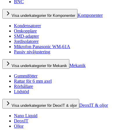
BNC
Komponenter
Visa underkategorier för Komponenter
Kondensatorer
Omkopplare
SMD-adapter
Jordisolatorer
Mikrofon Panasonic WM-61A
Passiv nivåjustering
Mekanik
Visa underkategorier för Mekanik
Gummifötter
Rattar för 6 mm axel
Rörhållare
Lödstöd
DeoxIT & oljor
Visa underkategorier för DeoxIT & oljor
Nano Liquid
DeoxIT
Oljor