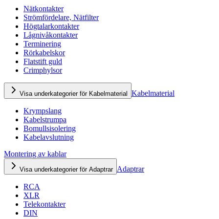
Nätkontakter
Strömfördelare, Nätfilter
Högtalarkontakter
Lågnivåkontakter
Terminering
Rörkabelskor
Flatstift guld
Crimphylsor
Kabelmaterial
Visa underkategorier för Kabelmaterial
Krympslang
Kabelstrumpa
Bomullsisolering
Kabelavslutning
Montering av kablar
Adaptrar
Visa underkategorier för Adaptrar
RCA
XLR
Telekontakter
DIN