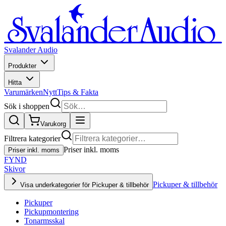
Svalander Audio
Produkter
Hitta
Varumärken
Nytt
Tips & Fakta
Sök i shoppen
Varukorg
Filtrera kategorier
Priser inkl. moms
Priser inkl. moms
FYND
Skivor
Pickuper & tillbehör
Visa underkategorier för Pickuper & tillbehör
Pickuper
Pickupmontering
Tonarmsskal