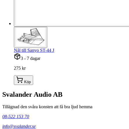
Nål till Sanyo ST-44 J
3 - 7 dagar
275 kr
Köp
Svalander Audio AB
Tillägnad den svåra konsten att få bra ljud hemma
08-522 153 70
info@svalander.se