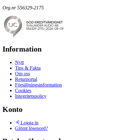
Org.nr 556329-2175
Information
Nytt
Tips & Fakta
Om oss
Returportal
Försäljningsinformation
Cookies
Integritetspolicy
Konto
Logga in
Glömt lösenord?