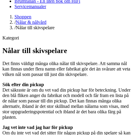
Brumfällan - En liten bok om HiFi
Servicemanualer
Shoppen
/
Nålar & nålvård
/
Nålar till skivspelare
Kategori
Nålar till skivspelare
Det finns väldigt många olika nålar till skivspelare. Att samma nål
kan finnas under flera namn eller fabrikat gör det än svårare att veta
vilken nål som passar till just din skivspelare.
Sök efter din pickup
Det säkraste är om du vet vad din pickup har för beteckning. Under
den blå fliken anger du fabrikat och modell och får fram en lista på
de nålar som passar till din pickup. Det kan finnas många olika
alternativ, ibland är det stor skillnad mellan nålarna som visas, med
stor uppgraderingspotential och ibland är det bara olika färg på
plasten.
Jag vet inte vad jag har för pickup
Om du inte vet vad det sitter för någon pickup på din spelare så kan