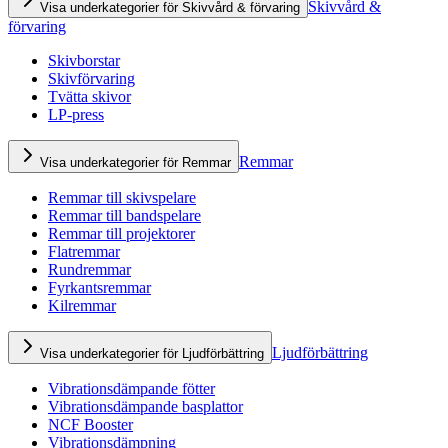
Skivvård &
Visa underkategorier för Skivvård & förvaring
förvaring
Skivborstar
Skivförvaring
Tvätta skivor
LP-press
Remmar
Visa underkategorier för Remmar
Remmar till skivspelare
Remmar till bandspelare
Remmar till projektorer
Flatremmar
Rundremmar
Fyrkantsremmar
Kilremmar
Ljudförbättring
Visa underkategorier för Ljudförbättring
Vibrationsdämpande fötter
Vibrationsdämpande basplattor
NCF Booster
Vibrationsdämpning