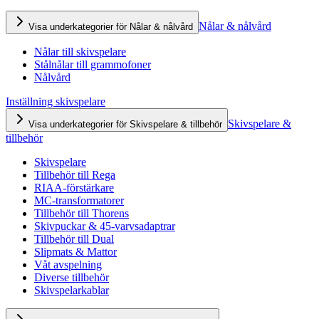
Nålar & nålvård
Visa underkategorier för Nålar & nålvård
Nålar till skivspelare
Stålnålar till grammofoner
Nålvård
Inställning skivspelare
Skivspelare &
Visa underkategorier för Skivspelare & tillbehör
tillbehör
Skivspelare
Tillbehör till Rega
RIAA-förstärkare
MC-transformatorer
Tillbehör till Thorens
Skivpuckar & 45-varvsadaptrar
Tillbehör till Dual
Slipmats & Mattor
Våt avspelning
Diverse tillbehör
Skivspelarkablar