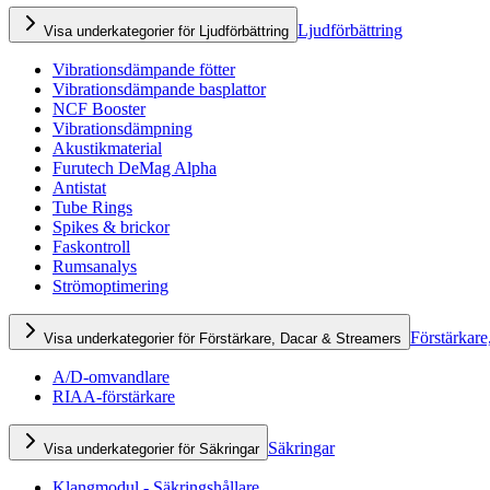
Ljudförbättring
Visa underkategorier för Ljudförbättring
Vibrationsdämpande fötter
Vibrationsdämpande basplattor
NCF Booster
Vibrationsdämpning
Akustikmaterial
Furutech DeMag Alpha
Antistat
Tube Rings
Spikes & brickor
Faskontroll
Rumsanalys
Strömoptimering
Förstärkare
Visa underkategorier för Förstärkare, Dacar & Streamers
A/D-omvandlare
RIAA-förstärkare
Säkringar
Visa underkategorier för Säkringar
Klangmodul - Säkringshållare