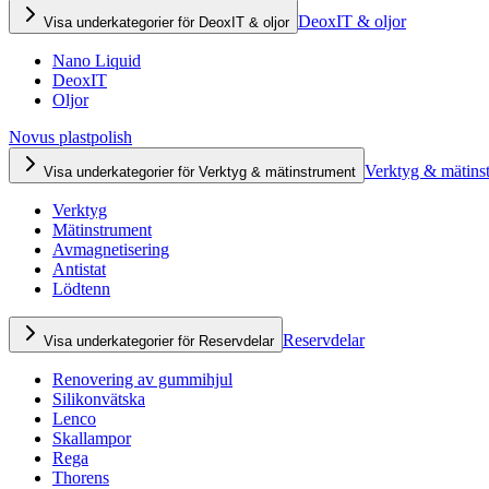
DeoxIT & oljor
Visa underkategorier för DeoxIT & oljor
Nano Liquid
DeoxIT
Oljor
Novus plastpolish
Verktyg & mätins
Visa underkategorier för Verktyg & mätinstrument
Verktyg
Mätinstrument
Avmagnetisering
Antistat
Lödtenn
Reservdelar
Visa underkategorier för Reservdelar
Renovering av gummihjul
Silikonvätska
Lenco
Skallampor
Rega
Thorens