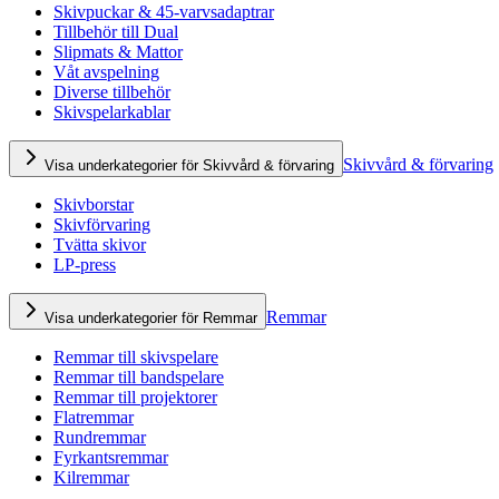
Skivpuckar & 45-varvsadaptrar
Tillbehör till Dual
Slipmats & Mattor
Våt avspelning
Diverse tillbehör
Skivspelarkablar
Skivvård & förvaring
Visa underkategorier för Skivvård & förvaring
Skivborstar
Skivförvaring
Tvätta skivor
LP-press
Remmar
Visa underkategorier för Remmar
Remmar till skivspelare
Remmar till bandspelare
Remmar till projektorer
Flatremmar
Rundremmar
Fyrkantsremmar
Kilremmar