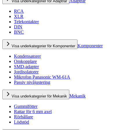
Adaptrar
Visa underkategorier för Adaptrar
RCA
XLR
Telekontakter
DIN
BNC
Komponenter
Visa underkategorier för Komponenter
Kondensatorer
Omkopplare
SMD-adapter
Jordisolatorer
Mikrofon Panasonic WM-61A
Passiv nivåjustering
Mekanik
Visa underkategorier för Mekanik
Gummifötter
Rattar för 6 mm axel
Rörhållare
Lödstöd