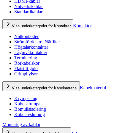
HDMI-kablar
Nätverkskablar
Standardkablar
Kontakter
Visa underkategorier för Kontakter
Nätkontakter
Strömfördelare, Nätfilter
Högtalarkontakter
Lågnivåkontakter
Terminering
Rörkabelskor
Flatstift guld
Crimphylsor
Kabelmaterial
Visa underkategorier för Kabelmaterial
Krympslang
Kabelstrumpa
Bomullsisolering
Kabelavslutning
Montering av kablar