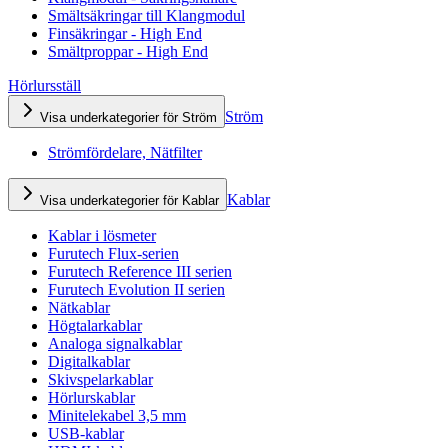
Smältsäkringar till Klangmodul
Finsäkringar - High End
Smältproppar - High End
Hörlursställ
Ström
Visa underkategorier för Ström
Strömfördelare, Nätfilter
Kablar
Visa underkategorier för Kablar
Kablar i lösmeter
Furutech Flux-serien
Furutech Reference III serien
Furutech Evolution II serien
Nätkablar
Högtalarkablar
Analoga signalkablar
Digitalkablar
Skivspelarkablar
Hörlurskablar
Minitelekabel 3,5 mm
USB-kablar