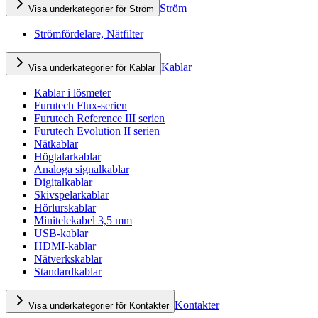
Ström
Visa underkategorier för Ström
Strömfördelare, Nätfilter
Kablar
Visa underkategorier för Kablar
Kablar i lösmeter
Furutech Flux-serien
Furutech Reference III serien
Furutech Evolution II serien
Nätkablar
Högtalarkablar
Analoga signalkablar
Digitalkablar
Skivspelarkablar
Hörlurskablar
Minitelekabel 3,5 mm
USB-kablar
HDMI-kablar
Nätverkskablar
Standardkablar
Kontakter
Visa underkategorier för Kontakter