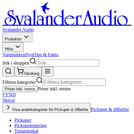
Svalander Audio
Produkter
Hitta
Varumärken
Nytt
Tips & Fakta
Sök i shoppen
Varukorg
Filtrera kategorier
Priser inkl. moms
Priser inkl. moms
FYND
Skivor
Pickuper & tillbehör
Visa underkategorier för Pickuper & tillbehör
Pickuper
Pickupmontering
Tonarmsskal