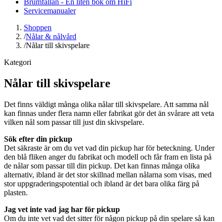
Brumfällan - En liten bok om HiFi
Servicemanualer
Shoppen
/
Nålar & nålvård
/
Nålar till skivspelare
Kategori
Nålar till skivspelare
Det finns väldigt många olika nålar till skivspelare. Att samma nål
kan finnas under flera namn eller fabrikat gör det än svårare att veta
vilken nål som passar till just din skivspelare.
Sök efter din pickup
Det säkraste är om du vet vad din pickup har för beteckning. Under
den blå fliken anger du fabrikat och modell och får fram en lista på
de nålar som passar till din pickup. Det kan finnas många olika
alternativ, ibland är det stor skillnad mellan nålarna som visas, med
stor uppgraderingspotential och ibland är det bara olika färg på
plasten.
Jag vet inte vad jag har för pickup
Om du inte vet vad det sitter för någon pickup på din spelare så kan