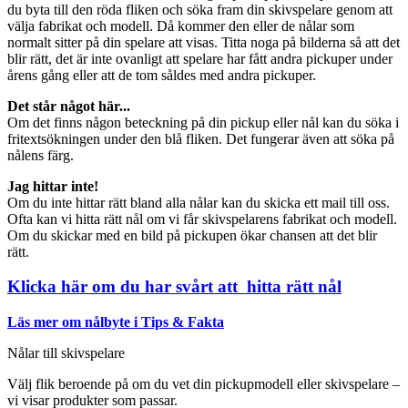
du byta till den röda fliken och söka fram din skivspelare genom att
välja fabrikat och modell. Då kommer den eller de nålar som
normalt sitter på din spelare att visas. Titta noga på bilderna så att det
blir rätt, det är inte ovanligt att spelare har fått andra pickuper under
årens gång eller att de tom såldes med andra pickuper.
Det står något här...
Om det finns någon beteckning på din pickup eller nål kan du söka i
fritextsökningen under den blå fliken. Det fungerar även att söka på
nålens färg.
Jag hittar inte!
Om du inte hittar rätt bland alla nålar kan du skicka ett mail till oss.
Ofta kan vi hitta rätt nål om vi får skivspelarens fabrikat och modell.
Om du skickar med en bild på pickupen ökar chansen att det blir
rätt.
Klicka här om du har svårt att hitta rätt nål
Läs mer om nålbyte i Tips & Fakta
Nålar till skivspelare
Välj flik beroende på om du vet din pickupmodell eller skivspelare –
vi visar produkter som passar.