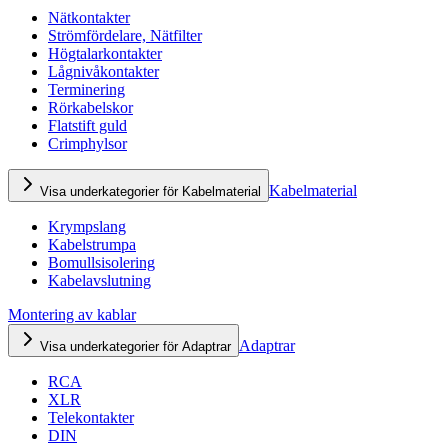
Nätkontakter
Strömfördelare, Nätfilter
Högtalarkontakter
Lågnivåkontakter
Terminering
Rörkabelskor
Flatstift guld
Crimphylsor
Kabelmaterial
Visa underkategorier för Kabelmaterial
Krympslang
Kabelstrumpa
Bomullsisolering
Kabelavslutning
Montering av kablar
Adaptrar
Visa underkategorier för Adaptrar
RCA
XLR
Telekontakter
DIN