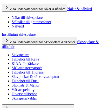
Nålar & nålvård
Visa underkategorier för Nålar & nålvård
Nålar till skivspelare
Stålnålar till grammofoner
Nålvård
Inställning skivspelare
Skivspelare &
Visa underkategorier för Skivspelare & tillbehör
tillbehör
Skivspelare
Tillbehör till Rega
RIAA-förstärkare
MC-transformatorer
Tillbehör till Thorens
Skivpuckar & 45-varvsadaptrar
Tillbehör till Dual
Slipmats & Mattor
Våt avspelning
Diverse tillbehör
Skivspelarkablar