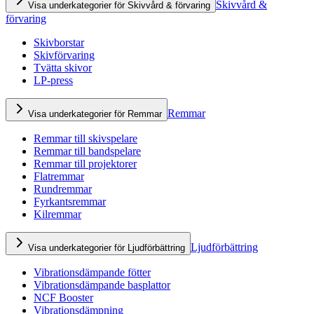
Skivvård &
Visa underkategorier för Skivvård & förvaring
förvaring
Skivborstar
Skivförvaring
Tvätta skivor
LP-press
Remmar
Visa underkategorier för Remmar
Remmar till skivspelare
Remmar till bandspelare
Remmar till projektorer
Flatremmar
Rundremmar
Fyrkantsremmar
Kilremmar
Ljudförbättring
Visa underkategorier för Ljudförbättring
Vibrationsdämpande fötter
Vibrationsdämpande basplattor
NCF Booster
Vibrationsdämpning