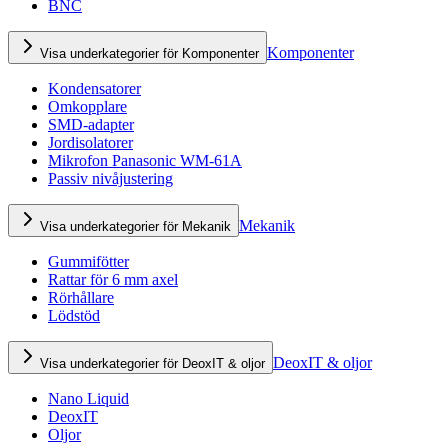
BNC
Komponenter
Visa underkategorier för Komponenter
Kondensatorer
Omkopplare
SMD-adapter
Jordisolatorer
Mikrofon Panasonic WM-61A
Passiv nivåjustering
Mekanik
Visa underkategorier för Mekanik
Gummifötter
Rattar för 6 mm axel
Rörhållare
Lödstöd
DeoxIT & oljor
Visa underkategorier för DeoxIT & oljor
Nano Liquid
DeoxIT
Oljor