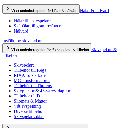
Nålar & nålvård
Visa underkategorier för Nålar & nålvård
Nålar till skivspelare
Stålnålar till grammofoner
Nålvård
Inställning skivspelare
Skivspelare &
Visa underkategorier för Skivspelare & tillbehör
tillbehör
Skivspelare
Tillbehör till Rega
RIAA-förstärkare
MC-transformatorer
Tillbehör till Thorens
Skivpuckar & 45-varvsadaptrar
Tillbehör till Dual
Slipmats & Mattor
Våt avspelning
Diverse tillbehör
Skivspelarkablar