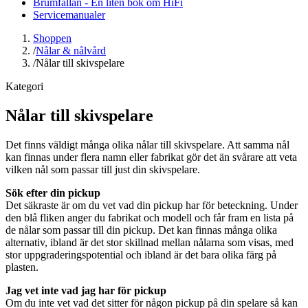
Brumfällan - En liten bok om HiFi
Servicemanualer
Shoppen
/
Nålar & nålvård
/
Nålar till skivspelare
Kategori
Nålar till skivspelare
Det finns väldigt många olika nålar till skivspelare. Att samma nål
kan finnas under flera namn eller fabrikat gör det än svårare att veta
vilken nål som passar till just din skivspelare.
Sök efter din pickup
Det säkraste är om du vet vad din pickup har för beteckning. Under
den blå fliken anger du fabrikat och modell och får fram en lista på
de nålar som passar till din pickup. Det kan finnas många olika
alternativ, ibland är det stor skillnad mellan nålarna som visas, med
stor uppgraderingspotential och ibland är det bara olika färg på
plasten.
Jag vet inte vad jag har för pickup
Om du inte vet vad det sitter för någon pickup på din spelare så kan