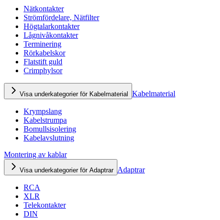
Nätkontakter
Strömfördelare, Nätfilter
Högtalarkontakter
Lågnivåkontakter
Terminering
Rörkabelskor
Flatstift guld
Crimphylsor
Kabelmaterial
Visa underkategorier för Kabelmaterial
Krympslang
Kabelstrumpa
Bomullsisolering
Kabelavslutning
Montering av kablar
Adaptrar
Visa underkategorier för Adaptrar
RCA
XLR
Telekontakter
DIN