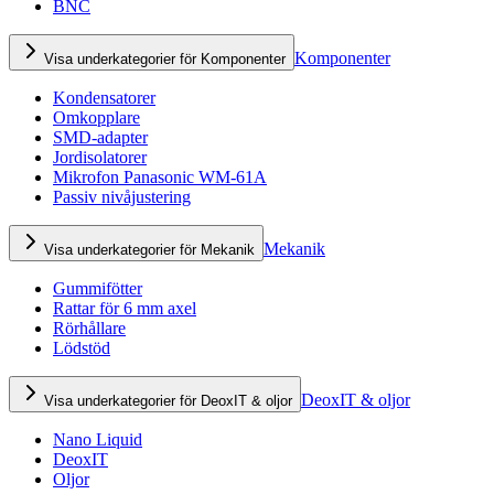
BNC
Komponenter
Visa underkategorier för Komponenter
Kondensatorer
Omkopplare
SMD-adapter
Jordisolatorer
Mikrofon Panasonic WM-61A
Passiv nivåjustering
Mekanik
Visa underkategorier för Mekanik
Gummifötter
Rattar för 6 mm axel
Rörhållare
Lödstöd
DeoxIT & oljor
Visa underkategorier för DeoxIT & oljor
Nano Liquid
DeoxIT
Oljor