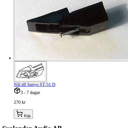
Nål till Sanyo ST-51 D
3 - 7 dagar
270 kr
Köp