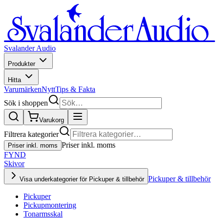
Svalander Audio
Produkter
Hitta
Varumärken
Nytt
Tips & Fakta
Sök i shoppen
Varukorg
Filtrera kategorier
Priser inkl. moms
Priser inkl. moms
FYND
Skivor
Pickuper & tillbehör
Visa underkategorier för Pickuper & tillbehör
Pickuper
Pickupmontering
Tonarmsskal