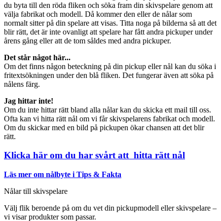
du byta till den röda fliken och söka fram din skivspelare genom att
välja fabrikat och modell. Då kommer den eller de nålar som
normalt sitter på din spelare att visas. Titta noga på bilderna så att det
blir rätt, det är inte ovanligt att spelare har fått andra pickuper under
årens gång eller att de tom såldes med andra pickuper.
Det står något här...
Om det finns någon beteckning på din pickup eller nål kan du söka i
fritextsökningen under den blå fliken. Det fungerar även att söka på
nålens färg.
Jag hittar inte!
Om du inte hittar rätt bland alla nålar kan du skicka ett mail till oss.
Ofta kan vi hitta rätt nål om vi får skivspelarens fabrikat och modell.
Om du skickar med en bild på pickupen ökar chansen att det blir
rätt.
Klicka här om du har svårt att hitta rätt nål
Läs mer om nålbyte i Tips & Fakta
Nålar till skivspelare
Välj flik beroende på om du vet din pickupmodell eller skivspelare –
vi visar produkter som passar.