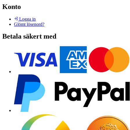
Konto
Logga in
Glömt lösenord?
Betala säkert med