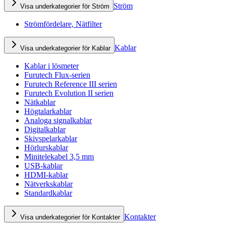
Ström
Visa underkategorier för Ström
Strömfördelare, Nätfilter
Kablar
Visa underkategorier för Kablar
Kablar i lösmeter
Furutech Flux-serien
Furutech Reference III serien
Furutech Evolution II serien
Nätkablar
Högtalarkablar
Analoga signalkablar
Digitalkablar
Skivspelarkablar
Hörlurskablar
Minitelekabel 3,5 mm
USB-kablar
HDMI-kablar
Nätverkskablar
Standardkablar
Kontakter
Visa underkategorier för Kontakter