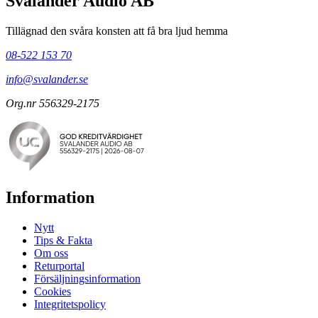
Svalander Audio AB
Tillägnad den svåra konsten att få bra ljud hemma
08-522 153 70
info@svalander.se
Org.nr 556329-2175
Information
Nytt
Tips & Fakta
Om oss
Returportal
Försäljningsinformation
Cookies
Integritetspolicy