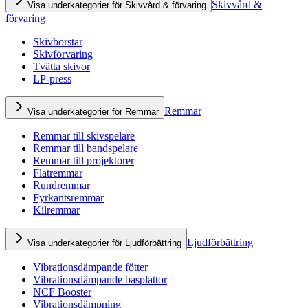
Skivvård &
Visa underkategorier för Skivvård & förvaring
förvaring
Skivborstar
Skivförvaring
Tvätta skivor
LP-press
Remmar
Visa underkategorier för Remmar
Remmar till skivspelare
Remmar till bandspelare
Remmar till projektorer
Flatremmar
Rundremmar
Fyrkantsremmar
Kilremmar
Ljudförbättring
Visa underkategorier för Ljudförbättring
Vibrationsdämpande fötter
Vibrationsdämpande basplattor
NCF Booster
Vibrationsdämpning