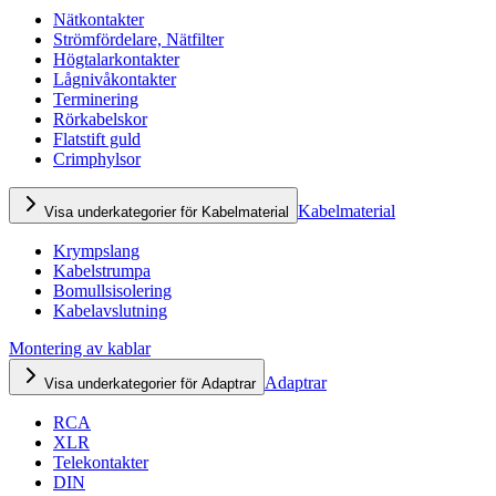
Nätkontakter
Strömfördelare, Nätfilter
Högtalarkontakter
Lågnivåkontakter
Terminering
Rörkabelskor
Flatstift guld
Crimphylsor
Kabelmaterial
Visa underkategorier för Kabelmaterial
Krympslang
Kabelstrumpa
Bomullsisolering
Kabelavslutning
Montering av kablar
Adaptrar
Visa underkategorier för Adaptrar
RCA
XLR
Telekontakter
DIN