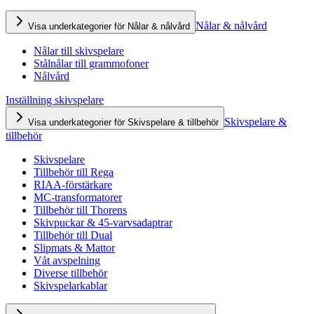
Nålar & nålvård
Visa underkategorier för Nålar & nålvård
Nålar till skivspelare
Stålnålar till grammofoner
Nålvård
Inställning skivspelare
Skivspelare &
Visa underkategorier för Skivspelare & tillbehör
tillbehör
Skivspelare
Tillbehör till Rega
RIAA-förstärkare
MC-transformatorer
Tillbehör till Thorens
Skivpuckar & 45-varvsadaptrar
Tillbehör till Dual
Slipmats & Mattor
Våt avspelning
Diverse tillbehör
Skivspelarkablar