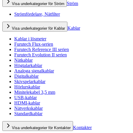
Ström
Visa underkategorier för Ström
Strömfördelare, Nätfilter
Kablar
Visa underkategorier för Kablar
Kablar i lösmeter
Furutech Flux-serien
Furutech Reference III serien
Furutech Evolution II serien
Nätkablar
Högtalarkablar
Analoga signalkablar
Digitalkablar
Skivspelarkablar
Hörlurskablar
Minitelekabel 3,5 mm
USB-kablar
HDMI-kablar
Nätverkskablar
Standardkablar
Kontakter
Visa underkategorier för Kontakter