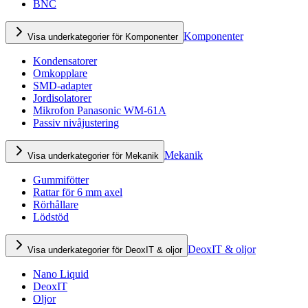
BNC
Komponenter
Visa underkategorier för Komponenter
Kondensatorer
Omkopplare
SMD-adapter
Jordisolatorer
Mikrofon Panasonic WM-61A
Passiv nivåjustering
Mekanik
Visa underkategorier för Mekanik
Gummifötter
Rattar för 6 mm axel
Rörhållare
Lödstöd
DeoxIT & oljor
Visa underkategorier för DeoxIT & oljor
Nano Liquid
DeoxIT
Oljor