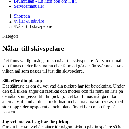
Brumfällan - En liten bok om HiFi
Servicemanualer
Shoppen
/
Nålar & nålvård
/
Nålar till skivspelare
Kategori
Nålar till skivspelare
Det finns väldigt många olika nålar till skivspelare. Att samma nål
kan finnas under flera namn eller fabrikat gör det än svårare att veta
vilken nål som passar till just din skivspelare.
Sök efter din pickup
Det säkraste är om du vet vad din pickup har för beteckning. Under
den blå fliken anger du fabrikat och modell och får fram en lista på
de nålar som passar till din pickup. Det kan finnas många olika
alternativ, ibland är det stor skillnad mellan nålarna som visas, med
stor uppgraderingspotential och ibland är det bara olika färg på
plasten.
Jag vet inte vad jag har för pickup
Om du inte vet vad det sitter för någon pickup på din spelare så kan