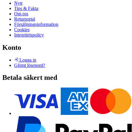
Nytt
Tips & Fakta
Om oss
Returportal
Försäljningsinformation
Cookies
Integritetspolicy
Konto
Logga in
Glömt lösenord?
Betala säkert med