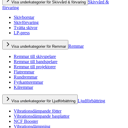
Skivvård &
Visa underkategorier för Skivvård & förvaring
förvaring
Skivborstar
Skivförvaring
Tvätta skivor
LP-press
Remmar
Visa underkategorier för Remmar
Remmar till skivspelare
Remmar till bandspelare
Remmar till projektorer
Flatremmar
Rundremmar
Fyrkantsremmar
Kilremmar
Ljudförbättring
Visa underkategorier för Ljudförbättring
Vibrationsdämpande fötter
Vibrationsdämpande basplattor
NCF Booster
Vibrationsdämpning