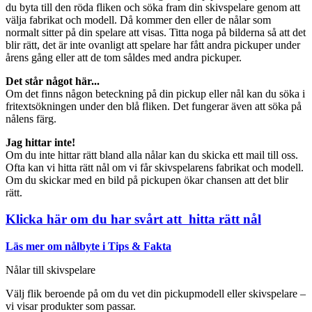
du byta till den röda fliken och söka fram din skivspelare genom att
välja fabrikat och modell. Då kommer den eller de nålar som
normalt sitter på din spelare att visas. Titta noga på bilderna så att det
blir rätt, det är inte ovanligt att spelare har fått andra pickuper under
årens gång eller att de tom såldes med andra pickuper.
Det står något här...
Om det finns någon beteckning på din pickup eller nål kan du söka i
fritextsökningen under den blå fliken. Det fungerar även att söka på
nålens färg.
Jag hittar inte!
Om du inte hittar rätt bland alla nålar kan du skicka ett mail till oss.
Ofta kan vi hitta rätt nål om vi får skivspelarens fabrikat och modell.
Om du skickar med en bild på pickupen ökar chansen att det blir
rätt.
Klicka här om du har svårt att hitta rätt nål
Läs mer om nålbyte i Tips & Fakta
Nålar till skivspelare
Välj flik beroende på om du vet din pickupmodell eller skivspelare –
vi visar produkter som passar.