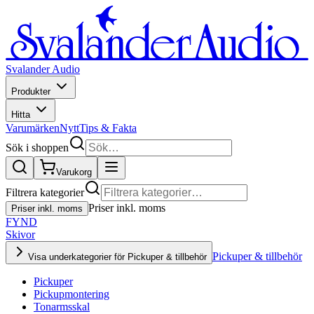
Svalander Audio
Produkter
Hitta
Varumärken
Nytt
Tips & Fakta
Sök i shoppen
Varukorg
Filtrera kategorier
Priser inkl. moms
Priser inkl. moms
FYND
Skivor
Pickuper & tillbehör
Visa underkategorier för Pickuper & tillbehör
Pickuper
Pickupmontering
Tonarmsskal