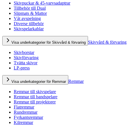
Skivpuckar & 45-varvsadaptrar
Tillbehör till Dual
Slipmats & Mattor
Våt avspelning
Diverse tillbehör
Skivspelarkablar
Skivvård & förvaring
Visa underkategorier för Skivvård & förvaring
Skivborstar
Skivförvaring
Tvätta skivor
LP-press
Remmar
Visa underkategorier för Remmar
Remmar till skivspelare
Remmar till bandspelare
Remmar till projektorer
Flatremmar
Rundremmar
Fyrkantsremmar
Kilremmar