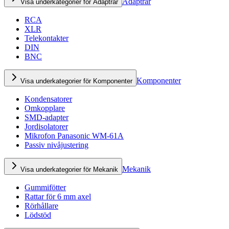
Adaptrar
Visa underkategorier för Adaptrar
RCA
XLR
Telekontakter
DIN
BNC
Komponenter
Visa underkategorier för Komponenter
Kondensatorer
Omkopplare
SMD-adapter
Jordisolatorer
Mikrofon Panasonic WM-61A
Passiv nivåjustering
Mekanik
Visa underkategorier för Mekanik
Gummifötter
Rattar för 6 mm axel
Rörhållare
Lödstöd