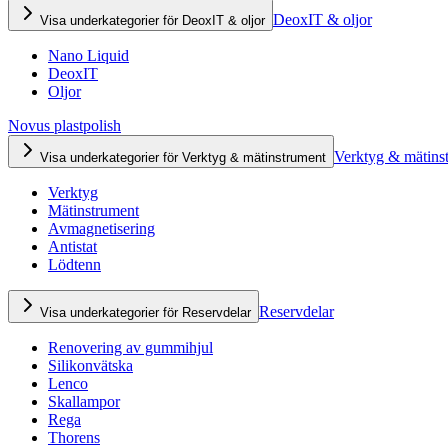
DeoxIT & oljor
Visa underkategorier för DeoxIT & oljor
Nano Liquid
DeoxIT
Oljor
Novus plastpolish
Verktyg & mätins
Visa underkategorier för Verktyg & mätinstrument
Verktyg
Mätinstrument
Avmagnetisering
Antistat
Lödtenn
Reservdelar
Visa underkategorier för Reservdelar
Renovering av gummihjul
Silikonvätska
Lenco
Skallampor
Rega
Thorens