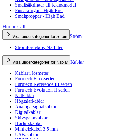
Smältsäkringar till Klangmodul
Finsäkringar - High End
Smältproppar - High End
Hörlursställ
Ström
Visa underkategorier för Ström
Strömfördelare, Nätfilter
Kablar
Visa underkategorier för Kablar
Kablar i lösmeter
Furutech Flux-serien
Furutech Reference III serien
Furutech Evolution II serien
Nätkablar
Högtalarkablar
Analoga signalkablar
Digitalkablar
Skivspelarkablar
Hörlurskablar
Minitelekabel 3,5 mm
USB-kablar