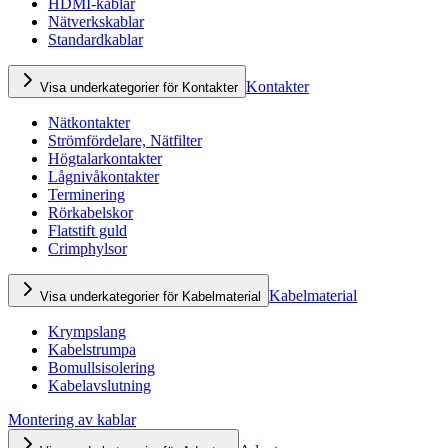
HDMI-kablar
Nätverkskablar
Standardkablar
Kontakter
Visa underkategorier för Kontakter
Nätkontakter
Strömfördelare, Nätfilter
Högtalarkontakter
Lågnivåkontakter
Terminering
Rörkabelskor
Flatstift guld
Crimphylsor
Kabelmaterial
Visa underkategorier för Kabelmaterial
Krympslang
Kabelstrumpa
Bomullsisolering
Kabelavslutning
Montering av kablar