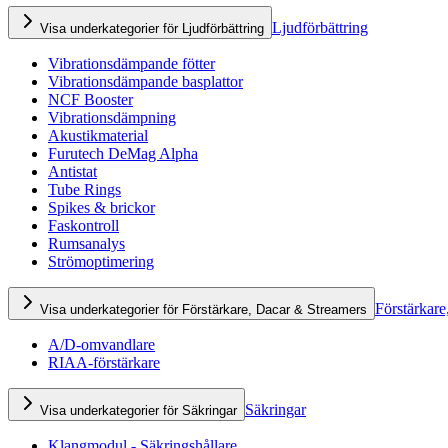
Ljudförbättring
Visa underkategorier för Ljudförbättring
Vibrationsdämpande fötter
Vibrationsdämpande basplattor
NCF Booster
Vibrationsdämpning
Akustikmaterial
Furutech DeMag Alpha
Antistat
Tube Rings
Spikes & brickor
Faskontroll
Rumsanalys
Strömoptimering
Förstärkare
Visa underkategorier för Förstärkare, Dacar & Streamers
A/D-omvandlare
RIAA-förstärkare
Säkringar
Visa underkategorier för Säkringar
Klangmodul - Säkringshållare