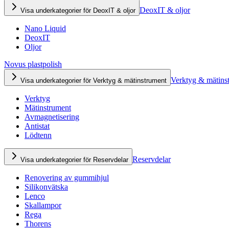
DeoxIT & oljor
Visa underkategorier för DeoxIT & oljor
Nano Liquid
DeoxIT
Oljor
Novus plastpolish
Verktyg & mätins
Visa underkategorier för Verktyg & mätinstrument
Verktyg
Mätinstrument
Avmagnetisering
Antistat
Lödtenn
Reservdelar
Visa underkategorier för Reservdelar
Renovering av gummihjul
Silikonvätska
Lenco
Skallampor
Rega
Thorens