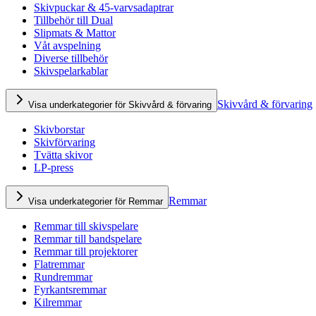
Skivpuckar & 45-varvsadaptrar
Tillbehör till Dual
Slipmats & Mattor
Våt avspelning
Diverse tillbehör
Skivspelarkablar
Skivvård & förvaring
Visa underkategorier för Skivvård & förvaring
Skivborstar
Skivförvaring
Tvätta skivor
LP-press
Remmar
Visa underkategorier för Remmar
Remmar till skivspelare
Remmar till bandspelare
Remmar till projektorer
Flatremmar
Rundremmar
Fyrkantsremmar
Kilremmar