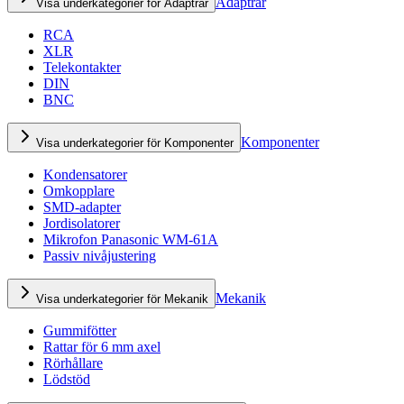
Adaptrar
Visa underkategorier för Adaptrar
RCA
XLR
Telekontakter
DIN
BNC
Komponenter
Visa underkategorier för Komponenter
Kondensatorer
Omkopplare
SMD-adapter
Jordisolatorer
Mikrofon Panasonic WM-61A
Passiv nivåjustering
Mekanik
Visa underkategorier för Mekanik
Gummifötter
Rattar för 6 mm axel
Rörhållare
Lödstöd