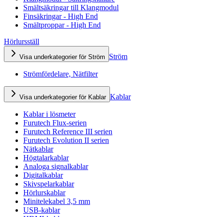
Smältsäkringar till Klangmodul
Finsäkringar - High End
Smältproppar - High End
Hörlursställ
Ström
Visa underkategorier för Ström
Strömfördelare, Nätfilter
Kablar
Visa underkategorier för Kablar
Kablar i lösmeter
Furutech Flux-serien
Furutech Reference III serien
Furutech Evolution II serien
Nätkablar
Högtalarkablar
Analoga signalkablar
Digitalkablar
Skivspelarkablar
Hörlurskablar
Minitelekabel 3,5 mm
USB-kablar