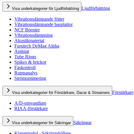
Ljudförbättring
Visa underkategorier för Ljudförbättring
Vibrationsdämpande fötter
Vibrationsdämpande basplattor
NCF Booster
Vibrationsdämpning
Akustikmaterial
Furutech DeMag Alpha
Antistat
Tube Rings
Spikes & brickor
Faskontroll
Rumsanalys
Strömoptimering
Förstärkare
Visa underkategorier för Förstärkare, Dacar & Streamers
A/D-omvandlare
RIAA-förstärkare
Säkringar
Visa underkategorier för Säkringar
Klangmodul - Säkringshållare