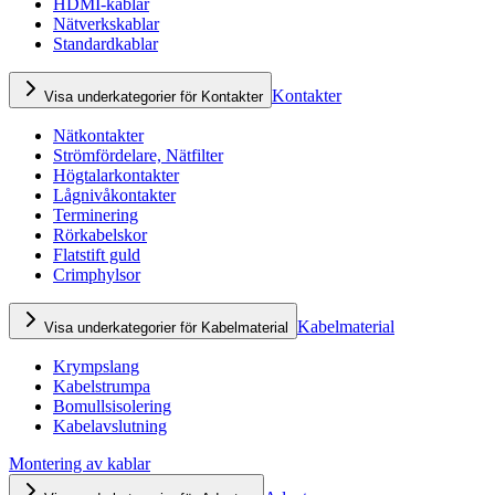
HDMI-kablar
Nätverkskablar
Standardkablar
Kontakter
Visa underkategorier för Kontakter
Nätkontakter
Strömfördelare, Nätfilter
Högtalarkontakter
Lågnivåkontakter
Terminering
Rörkabelskor
Flatstift guld
Crimphylsor
Kabelmaterial
Visa underkategorier för Kabelmaterial
Krympslang
Kabelstrumpa
Bomullsisolering
Kabelavslutning
Montering av kablar