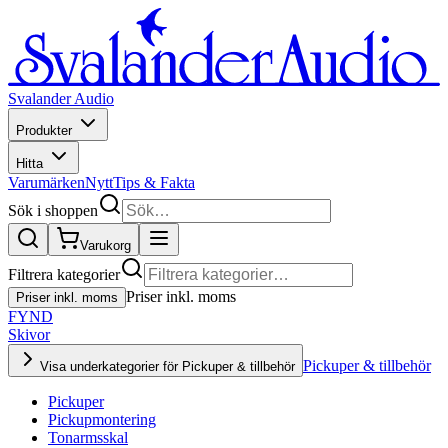
Svalander Audio
Produkter
Hitta
Varumärken
Nytt
Tips & Fakta
Sök i shoppen
Varukorg
Filtrera kategorier
Priser inkl. moms
Priser inkl. moms
FYND
Skivor
Pickuper & tillbehör
Visa underkategorier för Pickuper & tillbehör
Pickuper
Pickupmontering
Tonarmsskal