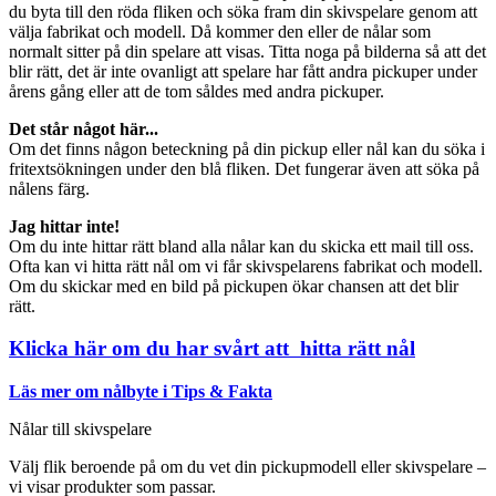
du byta till den röda fliken och söka fram din skivspelare genom att
välja fabrikat och modell. Då kommer den eller de nålar som
normalt sitter på din spelare att visas. Titta noga på bilderna så att det
blir rätt, det är inte ovanligt att spelare har fått andra pickuper under
årens gång eller att de tom såldes med andra pickuper.
Det står något här...
Om det finns någon beteckning på din pickup eller nål kan du söka i
fritextsökningen under den blå fliken. Det fungerar även att söka på
nålens färg.
Jag hittar inte!
Om du inte hittar rätt bland alla nålar kan du skicka ett mail till oss.
Ofta kan vi hitta rätt nål om vi får skivspelarens fabrikat och modell.
Om du skickar med en bild på pickupen ökar chansen att det blir
rätt.
Klicka här om du har svårt att hitta rätt nål
Läs mer om nålbyte i Tips & Fakta
Nålar till skivspelare
Välj flik beroende på om du vet din pickupmodell eller skivspelare –
vi visar produkter som passar.