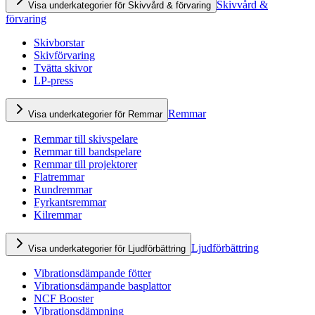
Skivvård &
Visa underkategorier för Skivvård & förvaring
förvaring
Skivborstar
Skivförvaring
Tvätta skivor
LP-press
Remmar
Visa underkategorier för Remmar
Remmar till skivspelare
Remmar till bandspelare
Remmar till projektorer
Flatremmar
Rundremmar
Fyrkantsremmar
Kilremmar
Ljudförbättring
Visa underkategorier för Ljudförbättring
Vibrationsdämpande fötter
Vibrationsdämpande basplattor
NCF Booster
Vibrationsdämpning