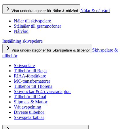
Nålar & nålvård
Visa underkategorier för Nålar & nålvård
Nålar till skivspelare
Stålnålar till grammofoner
Nålvård
Inställning skivspelare
Skivspelare &
Visa underkategorier för Skivspelare & tillbehör
tillbehör
Skivspelare
Tillbehör till Rega
RIAA-förstärkare
MC-transformatorer
Tillbehör till Thorens
Skivpuckar & 45-varvsadaptrar
Tillbehör till Dual
Slipmats & Mattor
Våt avspelning
Diverse tillbehör
Skivspelarkablar