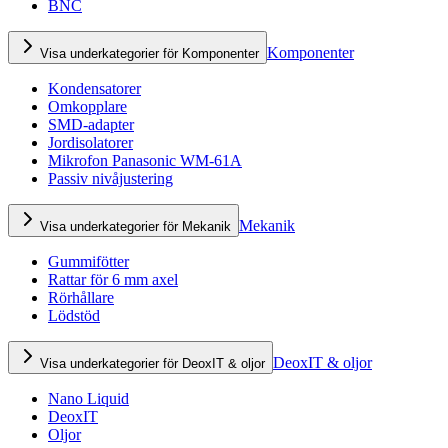
BNC
Komponenter
Visa underkategorier för Komponenter
Kondensatorer
Omkopplare
SMD-adapter
Jordisolatorer
Mikrofon Panasonic WM-61A
Passiv nivåjustering
Mekanik
Visa underkategorier för Mekanik
Gummifötter
Rattar för 6 mm axel
Rörhållare
Lödstöd
DeoxIT & oljor
Visa underkategorier för DeoxIT & oljor
Nano Liquid
DeoxIT
Oljor