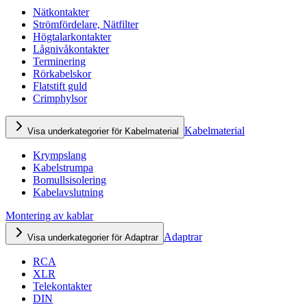
Nätkontakter
Strömfördelare, Nätfilter
Högtalarkontakter
Lågnivåkontakter
Terminering
Rörkabelskor
Flatstift guld
Crimphylsor
Kabelmaterial
Visa underkategorier för Kabelmaterial
Krympslang
Kabelstrumpa
Bomullsisolering
Kabelavslutning
Montering av kablar
Adaptrar
Visa underkategorier för Adaptrar
RCA
XLR
Telekontakter
DIN