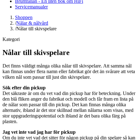
Brumfällan - En liten bok om HiFi
Servicemanualer
Shoppen
/
Nålar & nålvård
/
Nålar till skivspelare
Kategori
Nålar till skivspelare
Det finns väldigt många olika nålar till skivspelare. Att samma nål
kan finnas under flera namn eller fabrikat gör det än svårare att veta
vilken nål som passar till just din skivspelare.
Sök efter din pickup
Det säkraste är om du vet vad din pickup har för beteckning. Under
den blå fliken anger du fabrikat och modell och får fram en lista på
de nålar som passar till din pickup. Det kan finnas många olika
alternativ, ibland är det stor skillnad mellan nålarna som visas, med
stor uppgraderingspotential och ibland är det bara olika färg på
plasten.
Jag vet inte vad jag har för pickup
Om du inte vet vad det sitter för någon pickup på din spelare så kan