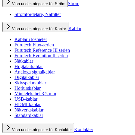
Ström
Visa underkategorier för Ström
Strömfördelare, Nätfilter
Kablar
Visa underkategorier för Kablar
Kablar i lösmeter
Furutech Flux-serien
Furutech Reference III serien
Furutech Evolution II serien
Nätkablar
Högtalarkablar
Analoga signalkablar
Digitalkablar
Skivspelarkablar
Hörlurskablar
Minitelekabel 3,5 mm
USB-kablar
HDMI-kablar
Nätverkskablar
Standardkablar
Kontakter
Visa underkategorier för Kontakter