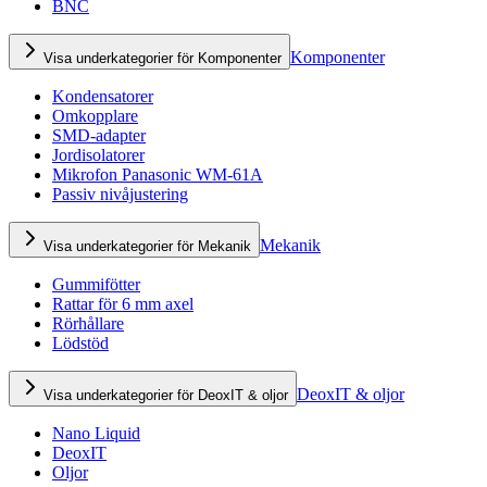
BNC
Komponenter
Visa underkategorier för Komponenter
Kondensatorer
Omkopplare
SMD-adapter
Jordisolatorer
Mikrofon Panasonic WM-61A
Passiv nivåjustering
Mekanik
Visa underkategorier för Mekanik
Gummifötter
Rattar för 6 mm axel
Rörhållare
Lödstöd
DeoxIT & oljor
Visa underkategorier för DeoxIT & oljor
Nano Liquid
DeoxIT
Oljor