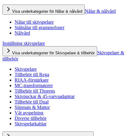
Nålar & nålvård
Visa underkategorier för Nålar & nålvård
Nålar till skivspelare
Stålnålar till grammofoner
Nålvård
Inställning skivspelare
Skivspelare &
Visa underkategorier för Skivspelare & tillbehör
tillbehör
Skivspelare
Tillbehör till Rega
RIAA-förstärkare
MC-transformatorer
Tillbehör till Thorens
Skivpuckar & 45-varvsadaptrar
Tillbehör till Dual
Slipmats & Mattor
Våt avspelning
Diverse tillbehör
Skivspelarkablar