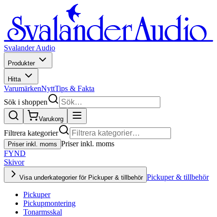
Svalander Audio
Produkter
Hitta
Varumärken
Nytt
Tips & Fakta
Sök i shoppen
Varukorg
Filtrera kategorier
Priser inkl. moms
Priser inkl. moms
FYND
Skivor
Pickuper & tillbehör
Visa underkategorier för Pickuper & tillbehör
Pickuper
Pickupmontering
Tonarmsskal