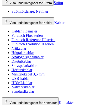
Ström
Visa underkategorier för Ström
Strömfördelare, Nätfilter
Kablar
Visa underkategorier för Kablar
Kablar i lösmeter
Furutech Flux-serien
Furutech Reference III serien
Furutech Evolution II serien
Nätkablar
Högtalarkablar
Analoga signalkablar
Digitalkablar
Skivspelarkablar
Hörlurskablar
Minitelekabel 3,5 mm
USB-kablar
HDMI-kablar
Nätverkskablar
Standardkablar
Kontakter
Visa underkategorier för Kontakter