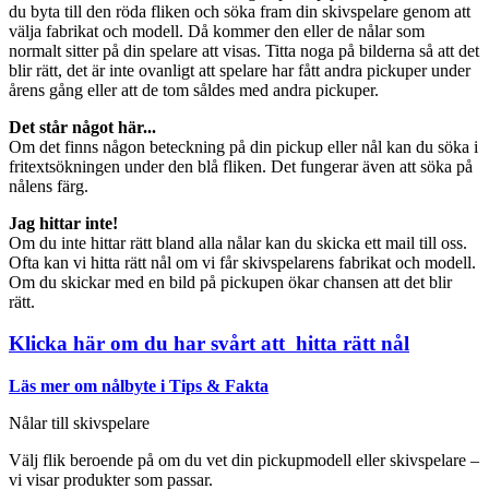
du byta till den röda fliken och söka fram din skivspelare genom att
välja fabrikat och modell. Då kommer den eller de nålar som
normalt sitter på din spelare att visas. Titta noga på bilderna så att det
blir rätt, det är inte ovanligt att spelare har fått andra pickuper under
årens gång eller att de tom såldes med andra pickuper.
Det står något här...
Om det finns någon beteckning på din pickup eller nål kan du söka i
fritextsökningen under den blå fliken. Det fungerar även att söka på
nålens färg.
Jag hittar inte!
Om du inte hittar rätt bland alla nålar kan du skicka ett mail till oss.
Ofta kan vi hitta rätt nål om vi får skivspelarens fabrikat och modell.
Om du skickar med en bild på pickupen ökar chansen att det blir
rätt.
Klicka här om du har svårt att hitta rätt nål
Läs mer om nålbyte i Tips & Fakta
Nålar till skivspelare
Välj flik beroende på om du vet din pickupmodell eller skivspelare –
vi visar produkter som passar.