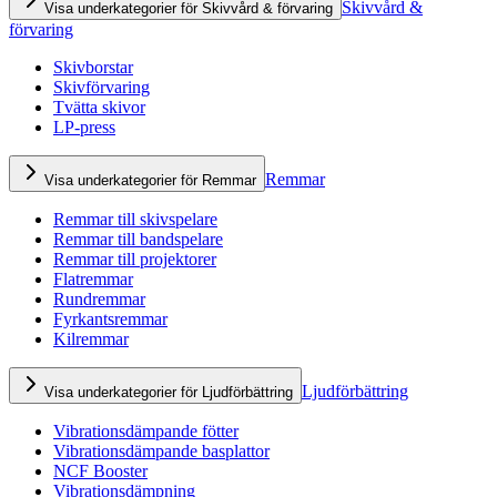
Skivvård &
Visa underkategorier för Skivvård & förvaring
förvaring
Skivborstar
Skivförvaring
Tvätta skivor
LP-press
Remmar
Visa underkategorier för Remmar
Remmar till skivspelare
Remmar till bandspelare
Remmar till projektorer
Flatremmar
Rundremmar
Fyrkantsremmar
Kilremmar
Ljudförbättring
Visa underkategorier för Ljudförbättring
Vibrationsdämpande fötter
Vibrationsdämpande basplattor
NCF Booster
Vibrationsdämpning