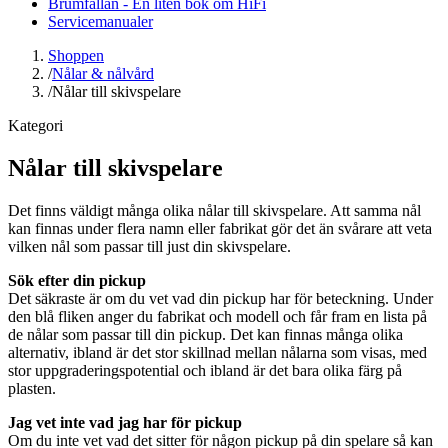
Brumfällan - En liten bok om HiFi
Servicemanualer
Shoppen
/
Nålar & nålvård
/
Nålar till skivspelare
Kategori
Nålar till skivspelare
Det finns väldigt många olika nålar till skivspelare. Att samma nål
kan finnas under flera namn eller fabrikat gör det än svårare att veta
vilken nål som passar till just din skivspelare.
Sök efter din pickup
Det säkraste är om du vet vad din pickup har för beteckning. Under
den blå fliken anger du fabrikat och modell och får fram en lista på
de nålar som passar till din pickup. Det kan finnas många olika
alternativ, ibland är det stor skillnad mellan nålarna som visas, med
stor uppgraderingspotential och ibland är det bara olika färg på
plasten.
Jag vet inte vad jag har för pickup
Om du inte vet vad det sitter för någon pickup på din spelare så kan