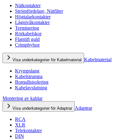
Nätkontakter
Strömfördelare, Nätfilter
Högtalarkontakter
Lågnivåkontakter
Terminering
Rörkabelskor
Flatstift guld
Crimphylsor
Kabelmaterial
Visa underkategorier för Kabelmaterial
Krympslang
Kabelstrumpa
Bomullsisolering
Kabelavslutning
Montering av kablar
Adaptrar
Visa underkategorier för Adaptrar
RCA
XLR
Telekontakter
DIN