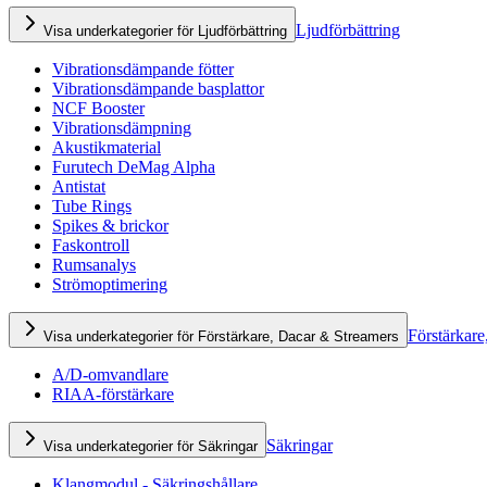
Ljudförbättring
Visa underkategorier för Ljudförbättring
Vibrationsdämpande fötter
Vibrationsdämpande basplattor
NCF Booster
Vibrationsdämpning
Akustikmaterial
Furutech DeMag Alpha
Antistat
Tube Rings
Spikes & brickor
Faskontroll
Rumsanalys
Strömoptimering
Förstärkare
Visa underkategorier för Förstärkare, Dacar & Streamers
A/D-omvandlare
RIAA-förstärkare
Säkringar
Visa underkategorier för Säkringar
Klangmodul - Säkringshållare