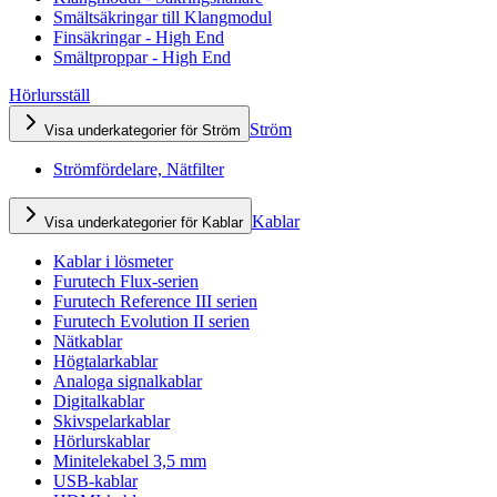
Smältsäkringar till Klangmodul
Finsäkringar - High End
Smältproppar - High End
Hörlursställ
Ström
Visa underkategorier för Ström
Strömfördelare, Nätfilter
Kablar
Visa underkategorier för Kablar
Kablar i lösmeter
Furutech Flux-serien
Furutech Reference III serien
Furutech Evolution II serien
Nätkablar
Högtalarkablar
Analoga signalkablar
Digitalkablar
Skivspelarkablar
Hörlurskablar
Minitelekabel 3,5 mm
USB-kablar