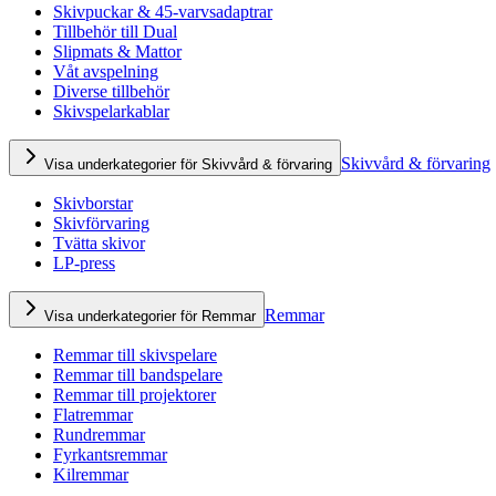
Skivpuckar & 45-varvsadaptrar
Tillbehör till Dual
Slipmats & Mattor
Våt avspelning
Diverse tillbehör
Skivspelarkablar
Skivvård & förvaring
Visa underkategorier för Skivvård & förvaring
Skivborstar
Skivförvaring
Tvätta skivor
LP-press
Remmar
Visa underkategorier för Remmar
Remmar till skivspelare
Remmar till bandspelare
Remmar till projektorer
Flatremmar
Rundremmar
Fyrkantsremmar
Kilremmar