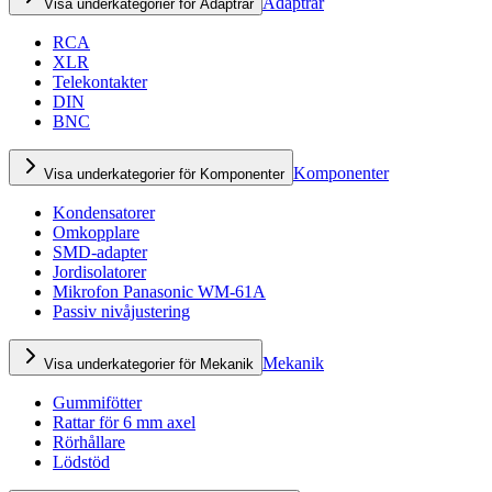
Adaptrar
Visa underkategorier för Adaptrar
RCA
XLR
Telekontakter
DIN
BNC
Komponenter
Visa underkategorier för Komponenter
Kondensatorer
Omkopplare
SMD-adapter
Jordisolatorer
Mikrofon Panasonic WM-61A
Passiv nivåjustering
Mekanik
Visa underkategorier för Mekanik
Gummifötter
Rattar för 6 mm axel
Rörhållare
Lödstöd