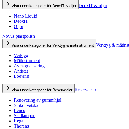
DeoxIT & oljor
Visa underkategorier för DeoxIT & oljor
Nano Liquid
DeoxIT
Oljor
Novus plastpolish
Verktyg & mätins
Visa underkategorier för Verktyg & mätinstrument
Verktyg
Mätinstrument
Avmagnetisering
Antistat
Lödtenn
Reservdelar
Visa underkategorier för Reservdelar
Renovering av gummihjul
Silikonvätska
Lenco
Skallampor
Rega
Thorens