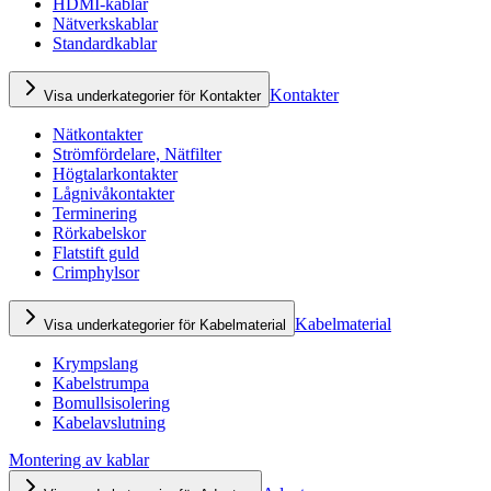
HDMI-kablar
Nätverkskablar
Standardkablar
Kontakter
Visa underkategorier för Kontakter
Nätkontakter
Strömfördelare, Nätfilter
Högtalarkontakter
Lågnivåkontakter
Terminering
Rörkabelskor
Flatstift guld
Crimphylsor
Kabelmaterial
Visa underkategorier för Kabelmaterial
Krympslang
Kabelstrumpa
Bomullsisolering
Kabelavslutning
Montering av kablar