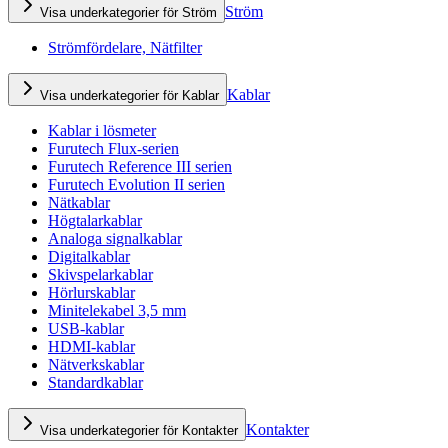
Ström
Visa underkategorier för Ström
Strömfördelare, Nätfilter
Kablar
Visa underkategorier för Kablar
Kablar i lösmeter
Furutech Flux-serien
Furutech Reference III serien
Furutech Evolution II serien
Nätkablar
Högtalarkablar
Analoga signalkablar
Digitalkablar
Skivspelarkablar
Hörlurskablar
Minitelekabel 3,5 mm
USB-kablar
HDMI-kablar
Nätverkskablar
Standardkablar
Kontakter
Visa underkategorier för Kontakter