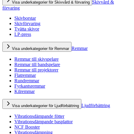
Skivvård &
Visa underkategorier för Skivvård & förvaring
förvaring
Skivborstar
Skivförvaring
Tvätta skivor
LP-press
Remmar
Visa underkategorier för Remmar
Remmar till skivspelare
Remmar till bandspelare
Remmar till projektorer
Flatremmar
Rundremmar
Fyrkantsremmar
Kilremmar
Ljudförbättring
Visa underkategorier för Ljudförbättring
Vibrationsdämpande fötter
Vibrationsdämpande basplattor
NCF Booster
Vibrationsdämpning