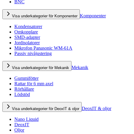
BNC
Komponenter
Visa underkategorier för Komponenter
Kondensatorer
Omkopplare
SMD-adapter
Jordisolatorer
Mikrofon Panasonic WM-61A
Passiv nivåjustering
Mekanik
Visa underkategorier för Mekanik
Gummifötter
Rattar för 6 mm axel
Rörhållare
Lödstöd
DeoxIT & oljor
Visa underkategorier för DeoxIT & oljor
Nano Liquid
DeoxIT
Oljor