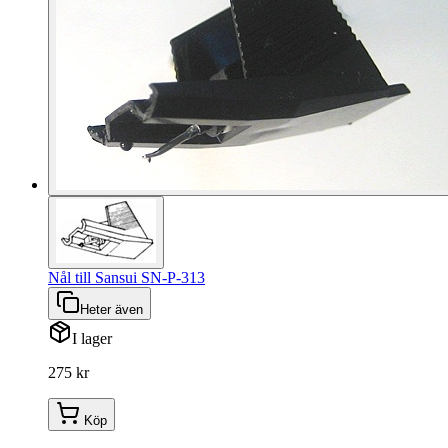
Nål till Sansui SN-P-313
Heter även
I lager
275 kr
Köp