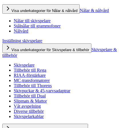
Nålar & nålvård
Visa underkategorier för Nålar & nålvård
Nålar till skivspelare
Stålnålar till grammofoner
Nålvård
Inställning skivspelare
Skivspelare &
Visa underkategorier för Skivspelare & tillbehör
tillbehör
Skivspelare
Tillbehör till Rega
RIAA-förstärkare
MC-transformatorer
Tillbehör till Thorens
Skivpuckar & 45-varvsadaptrar
Tillbehör till Dual
Slipmats & Mattor
Våt avspelning
Diverse tillbehör
Skivspelarkablar