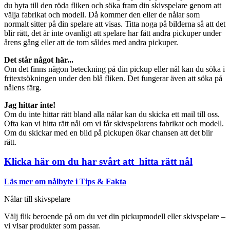
du byta till den röda fliken och söka fram din skivspelare genom att
välja fabrikat och modell. Då kommer den eller de nålar som
normalt sitter på din spelare att visas. Titta noga på bilderna så att det
blir rätt, det är inte ovanligt att spelare har fått andra pickuper under
årens gång eller att de tom såldes med andra pickuper.
Det står något här...
Om det finns någon beteckning på din pickup eller nål kan du söka i
fritextsökningen under den blå fliken. Det fungerar även att söka på
nålens färg.
Jag hittar inte!
Om du inte hittar rätt bland alla nålar kan du skicka ett mail till oss.
Ofta kan vi hitta rätt nål om vi får skivspelarens fabrikat och modell.
Om du skickar med en bild på pickupen ökar chansen att det blir
rätt.
Klicka här om du har svårt att hitta rätt nål
Läs mer om nålbyte i Tips & Fakta
Nålar till skivspelare
Välj flik beroende på om du vet din pickupmodell eller skivspelare –
vi visar produkter som passar.