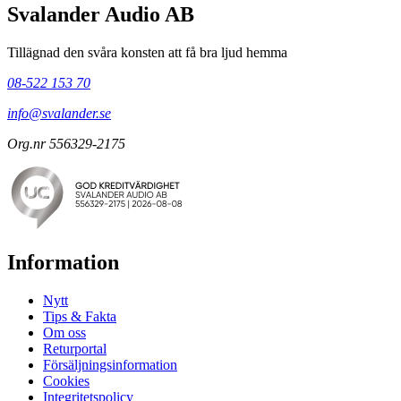
Svalander Audio AB
Tillägnad den svåra konsten att få bra ljud hemma
08-522 153 70
info@svalander.se
Org.nr 556329-2175
Information
Nytt
Tips & Fakta
Om oss
Returportal
Försäljningsinformation
Cookies
Integritetspolicy