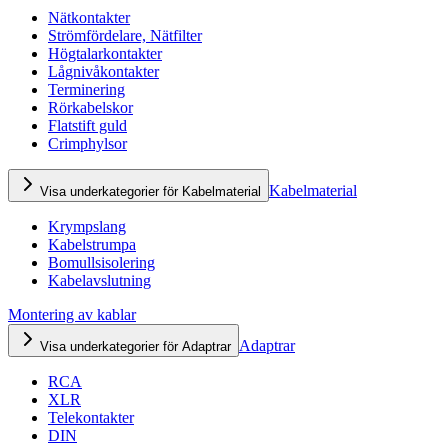
Nätkontakter
Strömfördelare, Nätfilter
Högtalarkontakter
Lågnivåkontakter
Terminering
Rörkabelskor
Flatstift guld
Crimphylsor
Kabelmaterial
Visa underkategorier för Kabelmaterial
Krympslang
Kabelstrumpa
Bomullsisolering
Kabelavslutning
Montering av kablar
Adaptrar
Visa underkategorier för Adaptrar
RCA
XLR
Telekontakter
DIN