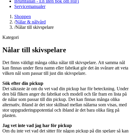
Brumfällan - En liten bok om HiFi
Servicemanualer
Shoppen
/
Nålar & nålvård
/
Nålar till skivspelare
Kategori
Nålar till skivspelare
Det finns väldigt många olika nålar till skivspelare. Att samma nål
kan finnas under flera namn eller fabrikat gör det än svårare att veta
vilken nål som passar till just din skivspelare.
Sök efter din pickup
Det säkraste är om du vet vad din pickup har för beteckning. Under
den blå fliken anger du fabrikat och modell och får fram en lista på
de nålar som passar till din pickup. Det kan finnas många olika
alternativ, ibland är det stor skillnad mellan nålarna som visas, med
stor uppgraderingspotential och ibland är det bara olika färg på
plasten.
Jag vet inte vad jag har för pickup
Om du inte vet vad det sitter för någon pickup på din spelare så kan