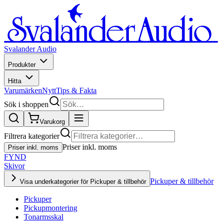
Svalander Audio
Produkter
Hitta
Varumärken
Nytt
Tips & Fakta
Sök i shoppen
Varukorg
Filtrera kategorier
Priser inkl. moms
Priser inkl. moms
FYND
Skivor
Pickuper & tillbehör
Visa underkategorier för Pickuper & tillbehör
Pickuper
Pickupmontering
Tonarmsskal