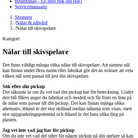
Brumfällan - En liten bok om HiFi
Servicemanualer
Shoppen
/
Nålar & nålvård
/
Nålar till skivspelare
Kategori
Nålar till skivspelare
Det finns väldigt många olika nålar till skivspelare. Att samma nål
kan finnas under flera namn eller fabrikat gör det än svårare att veta
vilken nål som passar till just din skivspelare.
Sök efter din pickup
Det säkraste är om du vet vad din pickup har för beteckning. Under
den blå fliken anger du fabrikat och modell och får fram en lista på
de nålar som passar till din pickup. Det kan finnas många olika
alternativ, ibland är det stor skillnad mellan nålarna som visas, med
stor uppgraderingspotential och ibland är det bara olika färg på
plasten.
Jag vet inte vad jag har för pickup
Om du inte vet vad det sitter för någon pickup på din spelare så kan