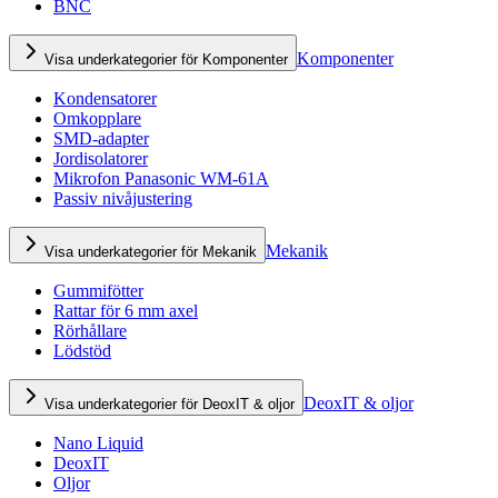
BNC
Komponenter
Visa underkategorier för Komponenter
Kondensatorer
Omkopplare
SMD-adapter
Jordisolatorer
Mikrofon Panasonic WM-61A
Passiv nivåjustering
Mekanik
Visa underkategorier för Mekanik
Gummifötter
Rattar för 6 mm axel
Rörhållare
Lödstöd
DeoxIT & oljor
Visa underkategorier för DeoxIT & oljor
Nano Liquid
DeoxIT
Oljor