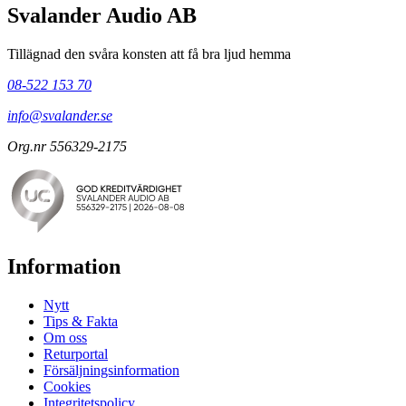
Svalander Audio AB
Tillägnad den svåra konsten att få bra ljud hemma
08-522 153 70
info@svalander.se
Org.nr 556329-2175
Information
Nytt
Tips & Fakta
Om oss
Returportal
Försäljningsinformation
Cookies
Integritetspolicy