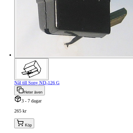
Nål till Sony ND-126 G
Heter även
3 - 7 dagar
265 kr
Köp