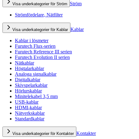
Ström
Visa underkategorier för Ström
Strömfördelare, Nätfilter
Kablar
Visa underkategorier för Kablar
Kablar i lösmeter
Furutech Flux-serien
Furutech Reference III serien
Furutech Evolution II serien
Nätkablar
Högtalarkablar
Analoga signalkablar
Digitalkablar
Skivspelarkablar
Hörlurskablar
Minitelekabel 3,5 mm
USB-kablar
HDMI-kablar
Nätverkskablar
Standardkablar
Kontakter
Visa underkategorier för Kontakter