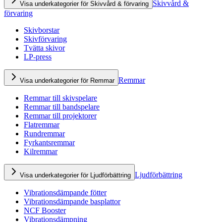
Skivvård &
Visa underkategorier för Skivvård & förvaring
förvaring
Skivborstar
Skivförvaring
Tvätta skivor
LP-press
Remmar
Visa underkategorier för Remmar
Remmar till skivspelare
Remmar till bandspelare
Remmar till projektorer
Flatremmar
Rundremmar
Fyrkantsremmar
Kilremmar
Ljudförbättring
Visa underkategorier för Ljudförbättring
Vibrationsdämpande fötter
Vibrationsdämpande basplattor
NCF Booster
Vibrationsdämpning