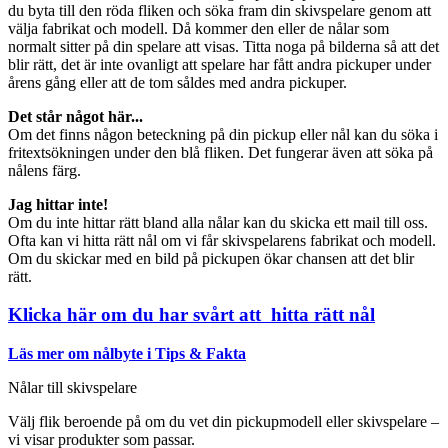
du byta till den röda fliken och söka fram din skivspelare genom att
välja fabrikat och modell. Då kommer den eller de nålar som
normalt sitter på din spelare att visas. Titta noga på bilderna så att det
blir rätt, det är inte ovanligt att spelare har fått andra pickuper under
årens gång eller att de tom såldes med andra pickuper.
Det står något här...
Om det finns någon beteckning på din pickup eller nål kan du söka i
fritextsökningen under den blå fliken. Det fungerar även att söka på
nålens färg.
Jag hittar inte!
Om du inte hittar rätt bland alla nålar kan du skicka ett mail till oss.
Ofta kan vi hitta rätt nål om vi får skivspelarens fabrikat och modell.
Om du skickar med en bild på pickupen ökar chansen att det blir
rätt.
Klicka här om du har svårt att hitta rätt nål
Läs mer om nålbyte i Tips & Fakta
Nålar till skivspelare
Välj flik beroende på om du vet din pickupmodell eller skivspelare –
vi visar produkter som passar.