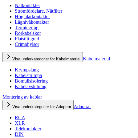
Nätkontakter
Strömfördelare, Nätfilter
Högtalarkontakter
Lågnivåkontakter
Terminering
Rörkabelskor
Flatstift guld
Crimphylsor
Kabelmaterial
Visa underkategorier för Kabelmaterial
Krympslang
Kabelstrumpa
Bomullsisolering
Kabelavslutning
Montering av kablar
Adaptrar
Visa underkategorier för Adaptrar
RCA
XLR
Telekontakter
DIN