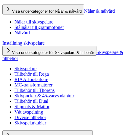
Nålar & nålvård
Visa underkategorier för Nålar & nålvård
Nålar till skivspelare
Stålnålar till grammofoner
Nålvård
Inställning skivspelare
Skivspelare &
Visa underkategorier för Skivspelare & tillbehör
tillbehör
Skivspelare
Tillbehör till Rega
RIAA-förstärkare
MC-transformatorer
Tillbehör till Thorens
Skivpuckar & 45-varvsadaptrar
Tillbehör till Dual
Slipmats & Mattor
Våt avspelning
Diverse tillbehör
Skivspelarkablar