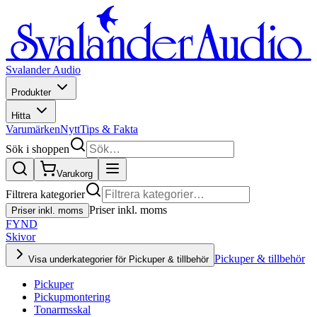
Svalander Audio
Produkter
Hitta
Varumärken
Nytt
Tips & Fakta
Sök i shoppen
Varukorg
Filtrera kategorier
Priser inkl. moms
Priser inkl. moms
FYND
Skivor
Pickuper & tillbehör
Visa underkategorier för Pickuper & tillbehör
Pickuper
Pickupmontering
Tonarmsskal