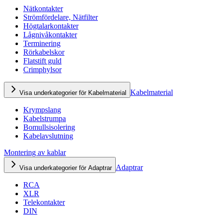
Nätkontakter
Strömfördelare, Nätfilter
Högtalarkontakter
Lågnivåkontakter
Terminering
Rörkabelskor
Flatstift guld
Crimphylsor
Kabelmaterial
Visa underkategorier för Kabelmaterial
Krympslang
Kabelstrumpa
Bomullsisolering
Kabelavslutning
Montering av kablar
Adaptrar
Visa underkategorier för Adaptrar
RCA
XLR
Telekontakter
DIN