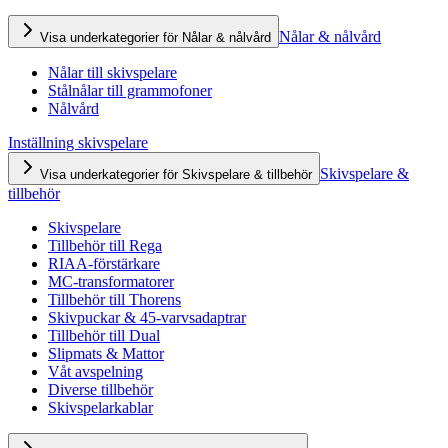
Nålar & nålvård
Visa underkategorier för Nålar & nålvård
Nålar till skivspelare
Stålnålar till grammofoner
Nålvård
Inställning skivspelare
Skivspelare &
Visa underkategorier för Skivspelare & tillbehör
tillbehör
Skivspelare
Tillbehör till Rega
RIAA-förstärkare
MC-transformatorer
Tillbehör till Thorens
Skivpuckar & 45-varvsadaptrar
Tillbehör till Dual
Slipmats & Mattor
Våt avspelning
Diverse tillbehör
Skivspelarkablar