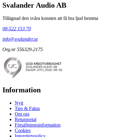
Svalander Audio AB
Tillägnad den svåra konsten att få bra ljud hemma
08-522 153 70
info@svalander.se
Org.nr 556329-2175
Information
Nytt
Tips & Fakta
Om oss
Returportal
Försäljningsinformation
Cookies
Integritetspolicy