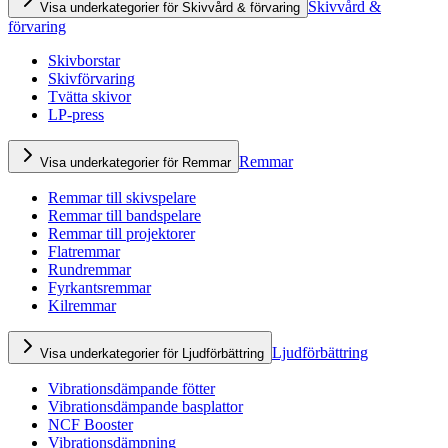
Skivvård &
Visa underkategorier för Skivvård & förvaring
förvaring
Skivborstar
Skivförvaring
Tvätta skivor
LP-press
Remmar
Visa underkategorier för Remmar
Remmar till skivspelare
Remmar till bandspelare
Remmar till projektorer
Flatremmar
Rundremmar
Fyrkantsremmar
Kilremmar
Ljudförbättring
Visa underkategorier för Ljudförbättring
Vibrationsdämpande fötter
Vibrationsdämpande basplattor
NCF Booster
Vibrationsdämpning