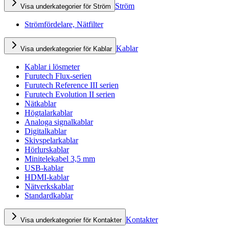
Ström
Visa underkategorier för Ström
Strömfördelare, Nätfilter
Kablar
Visa underkategorier för Kablar
Kablar i lösmeter
Furutech Flux-serien
Furutech Reference III serien
Furutech Evolution II serien
Nätkablar
Högtalarkablar
Analoga signalkablar
Digitalkablar
Skivspelarkablar
Hörlurskablar
Minitelekabel 3,5 mm
USB-kablar
HDMI-kablar
Nätverkskablar
Standardkablar
Kontakter
Visa underkategorier för Kontakter