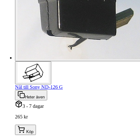
Nål till Sony ND-126 G
Heter även
3 - 7 dagar
265 kr
Köp