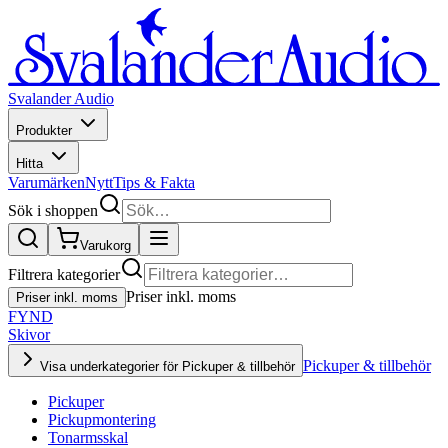
Svalander Audio
Produkter
Hitta
Varumärken
Nytt
Tips & Fakta
Sök i shoppen
Varukorg
Filtrera kategorier
Priser inkl. moms
Priser inkl. moms
FYND
Skivor
Pickuper & tillbehör
Visa underkategorier för Pickuper & tillbehör
Pickuper
Pickupmontering
Tonarmsskal