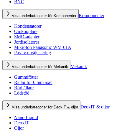
BNC
Komponenter
Visa underkategorier för Komponenter
Kondensatorer
Omkopplare
SMD-adapter
Jordisolatorer
Mikrofon Panasonic WM-61A
Passiv nivåjustering
Mekanik
Visa underkategorier för Mekanik
Gummifötter
Rattar för 6 mm axel
Rörhållare
Lödstöd
DeoxIT & oljor
Visa underkategorier för DeoxIT & oljor
Nano Liquid
DeoxIT
Oljor