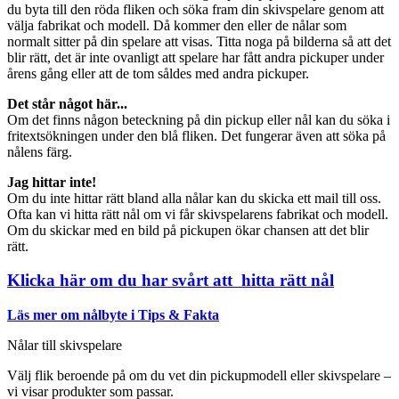
du byta till den röda fliken och söka fram din skivspelare genom att
välja fabrikat och modell. Då kommer den eller de nålar som
normalt sitter på din spelare att visas. Titta noga på bilderna så att det
blir rätt, det är inte ovanligt att spelare har fått andra pickuper under
årens gång eller att de tom såldes med andra pickuper.
Det står något här...
Om det finns någon beteckning på din pickup eller nål kan du söka i
fritextsökningen under den blå fliken. Det fungerar även att söka på
nålens färg.
Jag hittar inte!
Om du inte hittar rätt bland alla nålar kan du skicka ett mail till oss.
Ofta kan vi hitta rätt nål om vi får skivspelarens fabrikat och modell.
Om du skickar med en bild på pickupen ökar chansen att det blir
rätt.
Klicka här om du har svårt att hitta rätt nål
Läs mer om nålbyte i Tips & Fakta
Nålar till skivspelare
Välj flik beroende på om du vet din pickupmodell eller skivspelare –
vi visar produkter som passar.