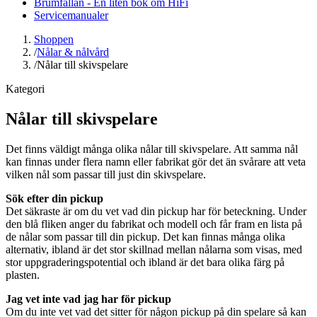
Brumfällan - En liten bok om HiFi
Servicemanualer
Shoppen
/
Nålar & nålvård
/
Nålar till skivspelare
Kategori
Nålar till skivspelare
Det finns väldigt många olika nålar till skivspelare. Att samma nål
kan finnas under flera namn eller fabrikat gör det än svårare att veta
vilken nål som passar till just din skivspelare.
Sök efter din pickup
Det säkraste är om du vet vad din pickup har för beteckning. Under
den blå fliken anger du fabrikat och modell och får fram en lista på
de nålar som passar till din pickup. Det kan finnas många olika
alternativ, ibland är det stor skillnad mellan nålarna som visas, med
stor uppgraderingspotential och ibland är det bara olika färg på
plasten.
Jag vet inte vad jag har för pickup
Om du inte vet vad det sitter för någon pickup på din spelare så kan