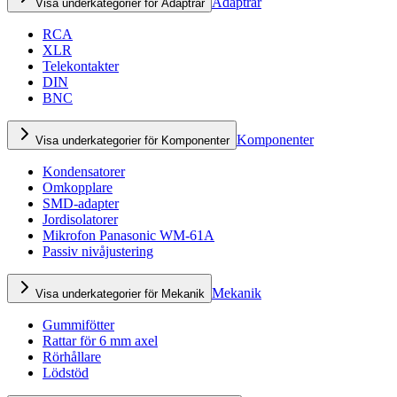
Adaptrar
Visa underkategorier för Adaptrar
RCA
XLR
Telekontakter
DIN
BNC
Komponenter
Visa underkategorier för Komponenter
Kondensatorer
Omkopplare
SMD-adapter
Jordisolatorer
Mikrofon Panasonic WM-61A
Passiv nivåjustering
Mekanik
Visa underkategorier för Mekanik
Gummifötter
Rattar för 6 mm axel
Rörhållare
Lödstöd