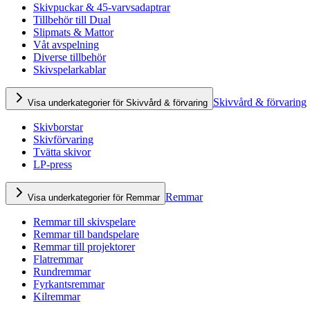
Skivpuckar & 45-varvsadaptrar
Tillbehör till Dual
Slipmats & Mattor
Våt avspelning
Diverse tillbehör
Skivspelarkablar
Skivvård & förvaring
Visa underkategorier för Skivvård & förvaring
Skivborstar
Skivförvaring
Tvätta skivor
LP-press
Remmar
Visa underkategorier för Remmar
Remmar till skivspelare
Remmar till bandspelare
Remmar till projektorer
Flatremmar
Rundremmar
Fyrkantsremmar
Kilremmar