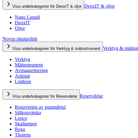
DeoxIT & oljor
Visa underkategorier för DeoxIT & oljor
Nano Liquid
DeoxIT
Oljor
Novus plastpolish
Verktyg & mätins
Visa underkategorier för Verktyg & mätinstrument
Verktyg
Mätinstrument
Avmagnetisering
Antistat
Lödtenn
Reservdelar
Visa underkategorier för Reservdelar
Renovering av gummihjul
Silikonvätska
Lenco
Skallampor
Rega
Thorens