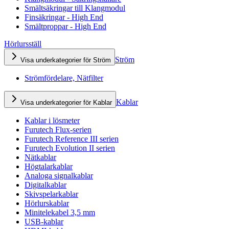
Smältsäkringar till Klangmodul
Finsäkringar - High End
Smältproppar - High End
Hörlursställ
Ström
Visa underkategorier för Ström
Strömfördelare, Nätfilter
Kablar
Visa underkategorier för Kablar
Kablar i lösmeter
Furutech Flux-serien
Furutech Reference III serien
Furutech Evolution II serien
Nätkablar
Högtalarkablar
Analoga signalkablar
Digitalkablar
Skivspelarkablar
Hörlurskablar
Minitelekabel 3,5 mm
USB-kablar