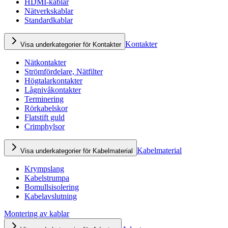
HDMI-kablar
Nätverkskablar
Standardkablar
Kontakter
Visa underkategorier för Kontakter
Nätkontakter
Strömfördelare, Nätfilter
Högtalarkontakter
Lågnivåkontakter
Terminering
Rörkabelskor
Flatstift guld
Crimphylsor
Kabelmaterial
Visa underkategorier för Kabelmaterial
Krympslang
Kabelstrumpa
Bomullsisolering
Kabelavslutning
Montering av kablar