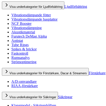
Ljudförbättring
Visa underkategorier för Ljudförbättring
Vibrationsdämpande fötter
Vibrationsdämpande basplattor
NCF Booster
Vibrationsdämpning
Akustikmaterial
Furutech DeMag Alpha
Antistat
Tube Rings
Spikes & brickor
Faskontroll
Rumsanalys
Strömoptimering
Förstärkare
Visa underkategorier för Förstärkare, Dacar & Streamers
A/D-omvandlare
RIAA-förstärkare
Säkringar
Visa underkategorier för Säkringar
Klangmodul - Säkringshållare