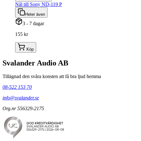
Nål till Sony ND-119 P
Heter även
3 - 7 dagar
155 kr
Köp
Svalander Audio AB
Tillägnad den svåra konsten att få bra ljud hemma
08-522 153 70
info@svalander.se
Org.nr 556329-2175