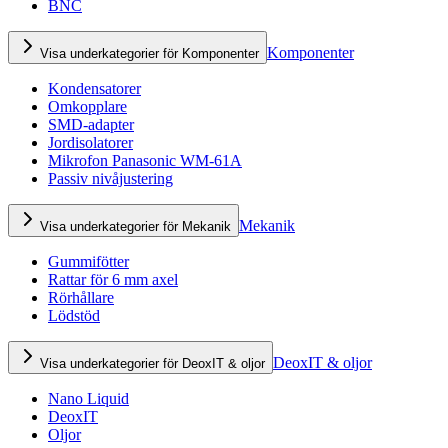
BNC
Komponenter
Visa underkategorier för Komponenter
Kondensatorer
Omkopplare
SMD-adapter
Jordisolatorer
Mikrofon Panasonic WM-61A
Passiv nivåjustering
Mekanik
Visa underkategorier för Mekanik
Gummifötter
Rattar för 6 mm axel
Rörhållare
Lödstöd
DeoxIT & oljor
Visa underkategorier för DeoxIT & oljor
Nano Liquid
DeoxIT
Oljor