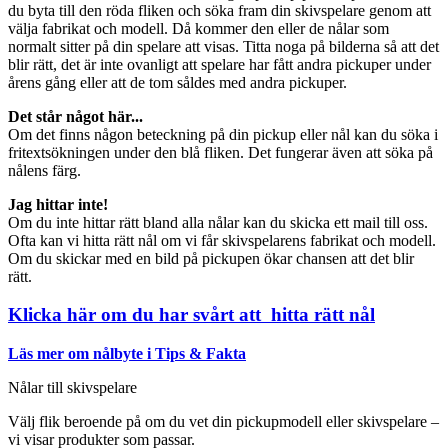
du byta till den röda fliken och söka fram din skivspelare genom att
välja fabrikat och modell. Då kommer den eller de nålar som
normalt sitter på din spelare att visas. Titta noga på bilderna så att det
blir rätt, det är inte ovanligt att spelare har fått andra pickuper under
årens gång eller att de tom såldes med andra pickuper.
Det står något här...
Om det finns någon beteckning på din pickup eller nål kan du söka i
fritextsökningen under den blå fliken. Det fungerar även att söka på
nålens färg.
Jag hittar inte!
Om du inte hittar rätt bland alla nålar kan du skicka ett mail till oss.
Ofta kan vi hitta rätt nål om vi får skivspelarens fabrikat och modell.
Om du skickar med en bild på pickupen ökar chansen att det blir
rätt.
Klicka här om du har svårt att hitta rätt nål
Läs mer om nålbyte i Tips & Fakta
Nålar till skivspelare
Välj flik beroende på om du vet din pickupmodell eller skivspelare –
vi visar produkter som passar.