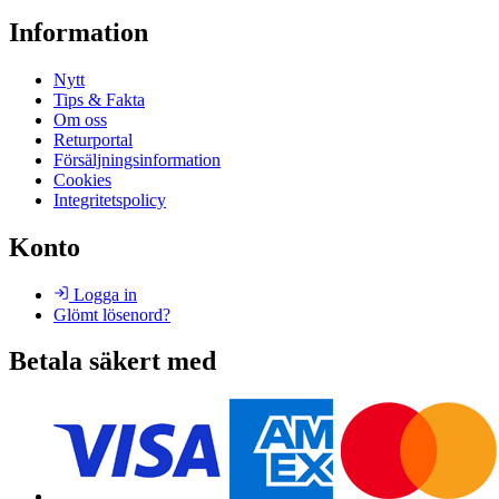
Information
Nytt
Tips & Fakta
Om oss
Returportal
Försäljningsinformation
Cookies
Integritetspolicy
Konto
Logga in
Glömt lösenord?
Betala säkert med