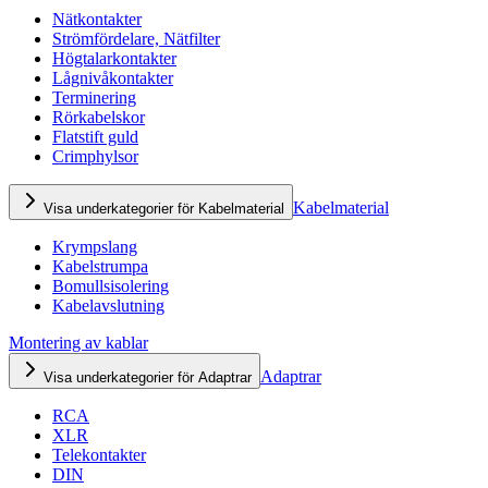
Nätkontakter
Strömfördelare, Nätfilter
Högtalarkontakter
Lågnivåkontakter
Terminering
Rörkabelskor
Flatstift guld
Crimphylsor
Kabelmaterial
Visa underkategorier för Kabelmaterial
Krympslang
Kabelstrumpa
Bomullsisolering
Kabelavslutning
Montering av kablar
Adaptrar
Visa underkategorier för Adaptrar
RCA
XLR
Telekontakter
DIN