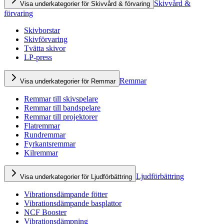
Skivvård &
Visa underkategorier för Skivvård & förvaring
förvaring
Skivborstar
Skivförvaring
Tvätta skivor
LP-press
Remmar
Visa underkategorier för Remmar
Remmar till skivspelare
Remmar till bandspelare
Remmar till projektorer
Flatremmar
Rundremmar
Fyrkantsremmar
Kilremmar
Ljudförbättring
Visa underkategorier för Ljudförbättring
Vibrationsdämpande fötter
Vibrationsdämpande basplattor
NCF Booster
Vibrationsdämpning