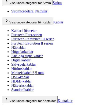
Ström
Visa underkategorier för Ström
Strömfördelare, Nätfilter
Kablar
Visa underkategorier för Kablar
Kablar i lösmeter
Furutech Flux-serien
Furutech Reference III serien
Furutech Evolution II serien
Nätkablar
Högtalarkablar
Analoga signalkablar
Digitalkablar
Skivspelarkablar
Hörlurskablar
Minitelekabel 3,5 mm
USB-kablar
HDMI-kablar
Nätverkskablar
Standardkablar
Kontakter
Visa underkategorier för Kontakter