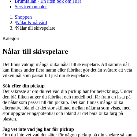
Brumfällan - En liten bok om HiFi
Servicemanualer
Shoppen
/
Nålar & nålvård
/
Nålar till skivspelare
Kategori
Nålar till skivspelare
Det finns väldigt många olika nålar till skivspelare. Att samma nål
kan finnas under flera namn eller fabrikat gör det än svårare att veta
vilken nål som passar till just din skivspelare.
Sök efter din pickup
Det säkraste är om du vet vad din pickup har för beteckning. Under
den blå fliken anger du fabrikat och modell och får fram en lista på
de nålar som passar till din pickup. Det kan finnas många olika
alternativ, ibland är det stor skillnad mellan nålarna som visas, med
stor uppgraderingspotential och ibland är det bara olika färg på
plasten.
Jag vet inte vad jag har för pickup
Om du inte vet vad det sitter för någon pickup på din spelare så kan