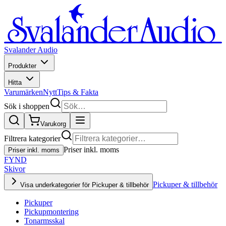
Svalander Audio
Produkter
Hitta
Varumärken
Nytt
Tips & Fakta
Sök i shoppen
Varukorg
Filtrera kategorier
Priser inkl. moms
Priser inkl. moms
FYND
Skivor
Pickuper & tillbehör
Visa underkategorier för Pickuper & tillbehör
Pickuper
Pickupmontering
Tonarmsskal