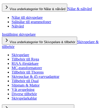
Nålar & nålvård
Visa underkategorier för Nålar & nålvård
Nålar till skivspelare
Stålnålar till grammofoner
Nålvård
Inställning skivspelare
Skivspelare &
Visa underkategorier för Skivspelare & tillbehör
tillbehör
Skivspelare
Tillbehör till Rega
RIAA-förstärkare
MC-transformatorer
Tillbehör till Thorens
Skivpuckar & 45-varvsadaptrar
Tillbehör till Dual
Slipmats & Mattor
Våt avspelning
Diverse tillbehör
Skivspelarkablar