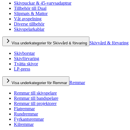
Skivpuckar & 45-varvsadaptrar
Tillbehör till Dual
Slipmats & Mattor
Våt avspelning
Diverse tillbehör
Skivspelarkablar
Skivvård & förvaring
Visa underkategorier för Skivvård & förvaring
Skivborstar
Skivförvaring
Tvätta skivor
LP-press
Remmar
Visa underkategorier för Remmar
Remmar till skivspelare
Remmar till bandspelare
Remmar till projektorer
Flatremmar
Rundremmar
Fyrkantsremmar
Kilremmar