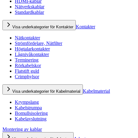
HDMI-kablar
Nätverkskablar
Standardkablar
Kontakter
Visa underkategorier för Kontakter
Nätkontakter
Strömfördelare, Nätfilter
Högtalarkontakter
Lågnivåkontakter
Terminering
Rörkabelskor
Flatstift guld
Crimphylsor
Kabelmaterial
Visa underkategorier för Kabelmaterial
Krympslang
Kabelstrumpa
Bomullsisolering
Kabelavslutning
Montering av kablar