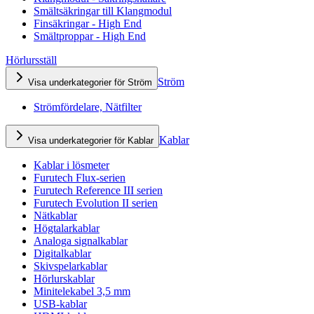
Smältsäkringar till Klangmodul
Finsäkringar - High End
Smältproppar - High End
Hörlursställ
Ström
Visa underkategorier för Ström
Strömfördelare, Nätfilter
Kablar
Visa underkategorier för Kablar
Kablar i lösmeter
Furutech Flux-serien
Furutech Reference III serien
Furutech Evolution II serien
Nätkablar
Högtalarkablar
Analoga signalkablar
Digitalkablar
Skivspelarkablar
Hörlurskablar
Minitelekabel 3,5 mm
USB-kablar