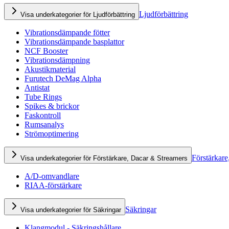
Ljudförbättring
Visa underkategorier för Ljudförbättring
Vibrationsdämpande fötter
Vibrationsdämpande basplattor
NCF Booster
Vibrationsdämpning
Akustikmaterial
Furutech DeMag Alpha
Antistat
Tube Rings
Spikes & brickor
Faskontroll
Rumsanalys
Strömoptimering
Förstärkare
Visa underkategorier för Förstärkare, Dacar & Streamers
A/D-omvandlare
RIAA-förstärkare
Säkringar
Visa underkategorier för Säkringar
Klangmodul - Säkringshållare