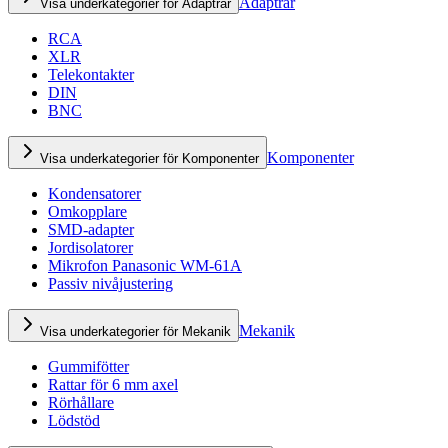
Adaptrar
Visa underkategorier för Adaptrar
RCA
XLR
Telekontakter
DIN
BNC
Komponenter
Visa underkategorier för Komponenter
Kondensatorer
Omkopplare
SMD-adapter
Jordisolatorer
Mikrofon Panasonic WM-61A
Passiv nivåjustering
Mekanik
Visa underkategorier för Mekanik
Gummifötter
Rattar för 6 mm axel
Rörhållare
Lödstöd