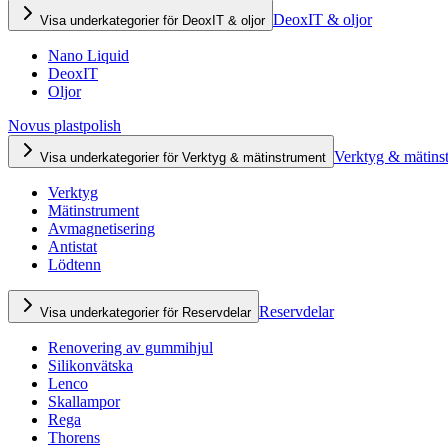
DeoxIT & oljor
Visa underkategorier för DeoxIT & oljor
Nano Liquid
DeoxIT
Oljor
Novus plastpolish
Verktyg & mätins
Visa underkategorier för Verktyg & mätinstrument
Verktyg
Mätinstrument
Avmagnetisering
Antistat
Lödtenn
Reservdelar
Visa underkategorier för Reservdelar
Renovering av gummihjul
Silikonvätska
Lenco
Skallampor
Rega
Thorens