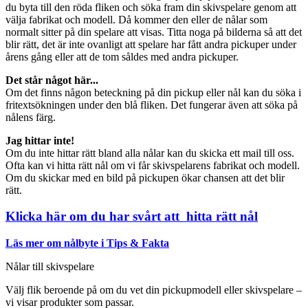
du byta till den röda fliken och söka fram din skivspelare genom att
välja fabrikat och modell. Då kommer den eller de nålar som
normalt sitter på din spelare att visas. Titta noga på bilderna så att det
blir rätt, det är inte ovanligt att spelare har fått andra pickuper under
årens gång eller att de tom såldes med andra pickuper.
Det står något här...
Om det finns någon beteckning på din pickup eller nål kan du söka i
fritextsökningen under den blå fliken. Det fungerar även att söka på
nålens färg.
Jag hittar inte!
Om du inte hittar rätt bland alla nålar kan du skicka ett mail till oss.
Ofta kan vi hitta rätt nål om vi får skivspelarens fabrikat och modell.
Om du skickar med en bild på pickupen ökar chansen att det blir
rätt.
Klicka här om du har svårt att hitta rätt nål
Läs mer om nålbyte i Tips & Fakta
Nålar till skivspelare
Välj flik beroende på om du vet din pickupmodell eller skivspelare –
vi visar produkter som passar.