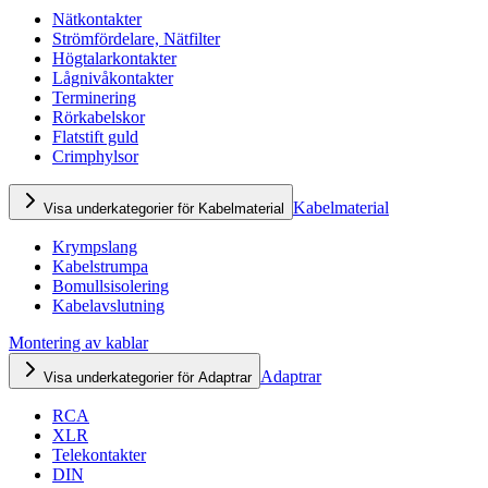
Nätkontakter
Strömfördelare, Nätfilter
Högtalarkontakter
Lågnivåkontakter
Terminering
Rörkabelskor
Flatstift guld
Crimphylsor
Kabelmaterial
Visa underkategorier för Kabelmaterial
Krympslang
Kabelstrumpa
Bomullsisolering
Kabelavslutning
Montering av kablar
Adaptrar
Visa underkategorier för Adaptrar
RCA
XLR
Telekontakter
DIN