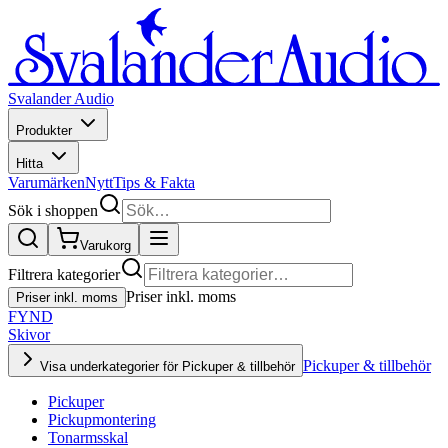
Svalander Audio
Produkter
Hitta
Varumärken
Nytt
Tips & Fakta
Sök i shoppen
Varukorg
Filtrera kategorier
Priser inkl. moms
Priser inkl. moms
FYND
Skivor
Pickuper & tillbehör
Visa underkategorier för Pickuper & tillbehör
Pickuper
Pickupmontering
Tonarmsskal