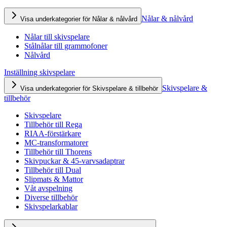
Nålar & nålvård
Visa underkategorier för Nålar & nålvård
Nålar till skivspelare
Stålnålar till grammofoner
Nålvård
Inställning skivspelare
Skivspelare &
Visa underkategorier för Skivspelare & tillbehör
tillbehör
Skivspelare
Tillbehör till Rega
RIAA-förstärkare
MC-transformatorer
Tillbehör till Thorens
Skivpuckar & 45-varvsadaptrar
Tillbehör till Dual
Slipmats & Mattor
Våt avspelning
Diverse tillbehör
Skivspelarkablar