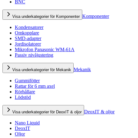
BNC
Komponenter
Visa underkategorier för Komponenter
Kondensatorer
Omkopplare
SMD-adapter
Jordisolatorer
Mikrofon Panasonic WM-61A
Passiv nivåjustering
Mekanik
Visa underkategorier för Mekanik
Gummifötter
Rattar för 6 mm axel
Rörhållare
Lödstöd
DeoxIT & oljor
Visa underkategorier för DeoxIT & oljor
Nano Liquid
DeoxIT
Oljor