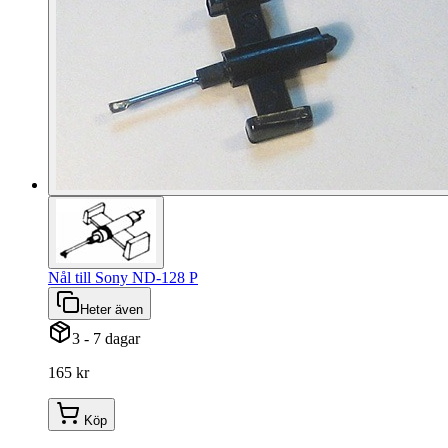
Nål till Sony ND-128 P
Heter även
3 - 7 dagar
165 kr
Köp