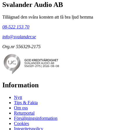
Svalander Audio AB
Tillägnad den svåra konsten att få bra ljud hemma
08-522 153 70
info@svalander.se
Org.nr 556329-2175
Information
Nytt
Tips & Fakta
Om oss
Returportal
Försäljningsinformation
Cookies
Integritetspolicy