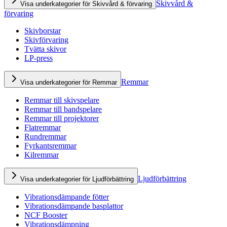
Skivvård &
Visa underkategorier för Skivvård & förvaring
förvaring
Skivborstar
Skivförvaring
Tvätta skivor
LP-press
Remmar
Visa underkategorier för Remmar
Remmar till skivspelare
Remmar till bandspelare
Remmar till projektorer
Flatremmar
Rundremmar
Fyrkantsremmar
Kilremmar
Ljudförbättring
Visa underkategorier för Ljudförbättring
Vibrationsdämpande fötter
Vibrationsdämpande basplattor
NCF Booster
Vibrationsdämpning