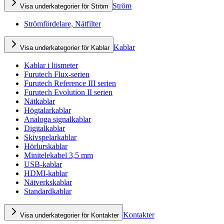
Ström
Visa underkategorier för Ström
Strömfördelare, Nätfilter
Kablar
Visa underkategorier för Kablar
Kablar i lösmeter
Furutech Flux-serien
Furutech Reference III serien
Furutech Evolution II serien
Nätkablar
Högtalarkablar
Analoga signalkablar
Digitalkablar
Skivspelarkablar
Hörlurskablar
Minitelekabel 3,5 mm
USB-kablar
HDMI-kablar
Nätverkskablar
Standardkablar
Kontakter
Visa underkategorier för Kontakter