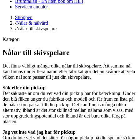
Brumfällan - En liten bok om HiFi
Servicemanualer
Shoppen
/
Nålar & nålvård
/
Nålar till skivspelare
Kategori
Nålar till skivspelare
Det finns väldigt många olika nålar till skivspelare. Att samma nål
kan finnas under flera namn eller fabrikat gör det än svårare att veta
vilken nål som passar till just din skivspelare.
Sök efter din pickup
Det säkraste är om du vet vad din pickup har för beteckning. Under
den blå fliken anger du fabrikat och modell och får fram en lista på
de nålar som passar till din pickup. Det kan finnas många olika
alternativ, ibland är det stor skillnad mellan nålarna som visas, med
stor uppgraderingspotential och ibland är det bara olika färg på
plasten.
Jag vet inte vad jag har för pickup
Om du inte vet vad det sitter för någon pickup på din spelare så kan