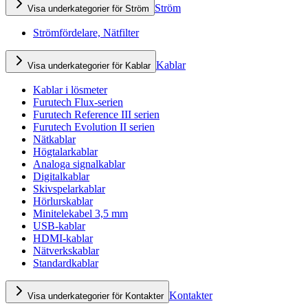
Ström
Visa underkategorier för Ström
Strömfördelare, Nätfilter
Kablar
Visa underkategorier för Kablar
Kablar i lösmeter
Furutech Flux-serien
Furutech Reference III serien
Furutech Evolution II serien
Nätkablar
Högtalarkablar
Analoga signalkablar
Digitalkablar
Skivspelarkablar
Hörlurskablar
Minitelekabel 3,5 mm
USB-kablar
HDMI-kablar
Nätverkskablar
Standardkablar
Kontakter
Visa underkategorier för Kontakter