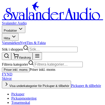
Svalander Audio
Produkter
Hitta
Varumärken
Nytt
Tips & Fakta
Sök i shoppen
Varukorg
Filtrera kategorier
Priser inkl. moms
Priser inkl. moms
FYND
Skivor
Pickuper & tillbehör
Visa underkategorier för Pickuper & tillbehör
Pickuper
Pickupmontering
Tonarmsskal