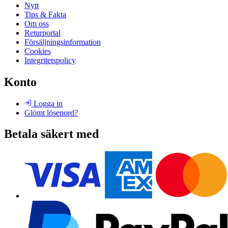
Nytt
Tips & Fakta
Om oss
Returportal
Försäljningsinformation
Cookies
Integritetspolicy
Konto
Logga in
Glömt lösenord?
Betala säkert med