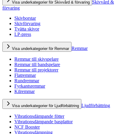
Skivvård &
Visa underkategorier för Skivvård & förvaring
förvaring
Skivborstar
Skivförvaring
Tvätta skivor
LP-press
Remmar
Visa underkategorier för Remmar
Remmar till skivspelare
Remmar till bandspelare
Remmar till projektorer
Flatremmar
Rundremmar
Fyrkantsremmar
Kilremmar
Ljudförbättring
Visa underkategorier för Ljudförbättring
Vibrationsdämpande fötter
Vibrationsdämpande basplattor
NCF Booster
Vibrationsdämpning