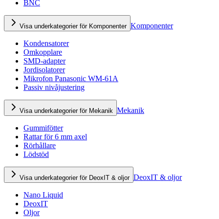
BNC
Komponenter
Visa underkategorier för Komponenter
Kondensatorer
Omkopplare
SMD-adapter
Jordisolatorer
Mikrofon Panasonic WM-61A
Passiv nivåjustering
Mekanik
Visa underkategorier för Mekanik
Gummifötter
Rattar för 6 mm axel
Rörhållare
Lödstöd
DeoxIT & oljor
Visa underkategorier för DeoxIT & oljor
Nano Liquid
DeoxIT
Oljor