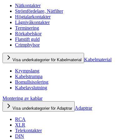
Nätkontakter
Strömfördelare, Nätfilter
Högtalarkontakter
Lågnivåkontakter
Terminering
Rörkabelskor
Flatstift guld
Crimphylsor
Kabelmaterial
Visa underkategorier för Kabelmaterial
Krympslang
Kabelstrumpa
Bomullsisolering
Kabelavslutning
Montering av kablar
Adaptrar
Visa underkategorier för Adaptrar
RCA
XLR
Telekontakter
DIN