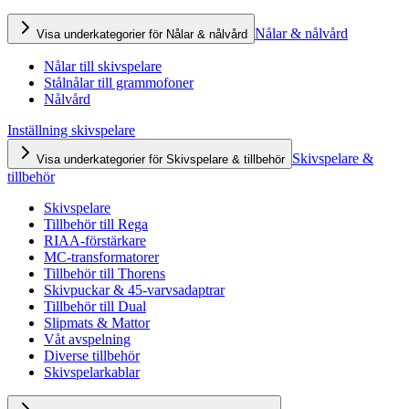
Nålar & nålvård
Visa underkategorier för Nålar & nålvård
Nålar till skivspelare
Stålnålar till grammofoner
Nålvård
Inställning skivspelare
Skivspelare &
Visa underkategorier för Skivspelare & tillbehör
tillbehör
Skivspelare
Tillbehör till Rega
RIAA-förstärkare
MC-transformatorer
Tillbehör till Thorens
Skivpuckar & 45-varvsadaptrar
Tillbehör till Dual
Slipmats & Mattor
Våt avspelning
Diverse tillbehör
Skivspelarkablar