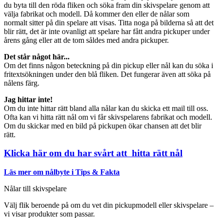
du byta till den röda fliken och söka fram din skivspelare genom att
välja fabrikat och modell. Då kommer den eller de nålar som
normalt sitter på din spelare att visas. Titta noga på bilderna så att det
blir rätt, det är inte ovanligt att spelare har fått andra pickuper under
årens gång eller att de tom såldes med andra pickuper.
Det står något här...
Om det finns någon beteckning på din pickup eller nål kan du söka i
fritextsökningen under den blå fliken. Det fungerar även att söka på
nålens färg.
Jag hittar inte!
Om du inte hittar rätt bland alla nålar kan du skicka ett mail till oss.
Ofta kan vi hitta rätt nål om vi får skivspelarens fabrikat och modell.
Om du skickar med en bild på pickupen ökar chansen att det blir
rätt.
Klicka här om du har svårt att hitta rätt nål
Läs mer om nålbyte i Tips & Fakta
Nålar till skivspelare
Välj flik beroende på om du vet din pickupmodell eller skivspelare –
vi visar produkter som passar.