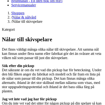
Brumfällan - En liten bok om HiFi
Servicemanualer
Shoppen
/
Nålar & nålvård
/
Nålar till skivspelare
Kategori
Nålar till skivspelare
Det finns väldigt många olika nålar till skivspelare. Att samma nål
kan finnas under flera namn eller fabrikat gör det än svårare att veta
vilken nål som passar till just din skivspelare.
Sök efter din pickup
Det säkraste är om du vet vad din pickup har för beteckning. Under
den blå fliken anger du fabrikat och modell och får fram en lista på
de nålar som passar till din pickup. Det kan finnas många olika
alternativ, ibland är det stor skillnad mellan nålarna som visas, med
stor uppgraderingspotential och ibland är det bara olika färg på
plasten.
Jag vet inte vad jag har för pickup
Om du inte vet vad det sitter för någon pickup på din spelare så kan