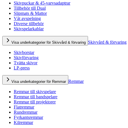
Skivpuckar & 45-varvsadaptrar
Tillbehör till Dual
Slipmats & Mattor
Våt avspelning
Diverse tillbehör
Skivspelarkablar
Skivvård & förvaring
Visa underkategorier för Skivvård & förvaring
Skivborstar
Skivförvaring
Tvätta skivor
LP-press
Remmar
Visa underkategorier för Remmar
Remmar till skivspelare
Remmar till bandspelare
Remmar till projektorer
Flatremmar
Rundremmar
Fyrkantsremmar
Kilremmar