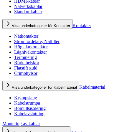
HDMI-kablar
Nätverkskablar
Standardkablar
Kontakter
Visa underkategorier för Kontakter
Nätkontakter
Strömfördelare, Nätfilter
Högtalarkontakter
Lågnivåkontakter
Terminering
Rörkabelskor
Flatstift guld
Crimphylsor
Kabelmaterial
Visa underkategorier för Kabelmaterial
Krympslang
Kabelstrumpa
Bomullsisolering
Kabelavslutning
Montering av kablar