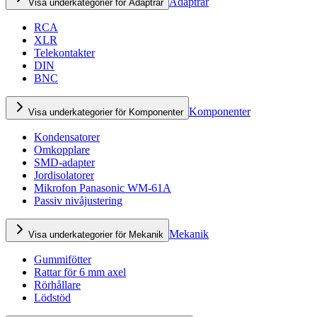
Adaptrar
Visa underkategorier för Adaptrar
RCA
XLR
Telekontakter
DIN
BNC
Komponenter
Visa underkategorier för Komponenter
Kondensatorer
Omkopplare
SMD-adapter
Jordisolatorer
Mikrofon Panasonic WM-61A
Passiv nivåjustering
Mekanik
Visa underkategorier för Mekanik
Gummifötter
Rattar för 6 mm axel
Rörhållare
Lödstöd