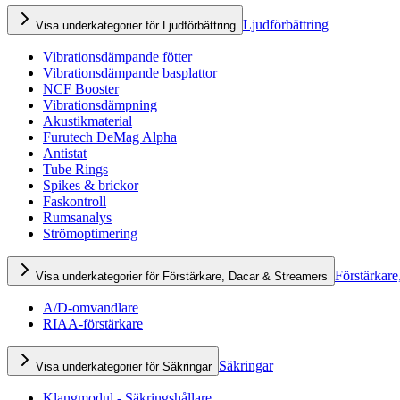
Ljudförbättring
Visa underkategorier för Ljudförbättring
Vibrationsdämpande fötter
Vibrationsdämpande basplattor
NCF Booster
Vibrationsdämpning
Akustikmaterial
Furutech DeMag Alpha
Antistat
Tube Rings
Spikes & brickor
Faskontroll
Rumsanalys
Strömoptimering
Förstärkare
Visa underkategorier för Förstärkare, Dacar & Streamers
A/D-omvandlare
RIAA-förstärkare
Säkringar
Visa underkategorier för Säkringar
Klangmodul - Säkringshållare