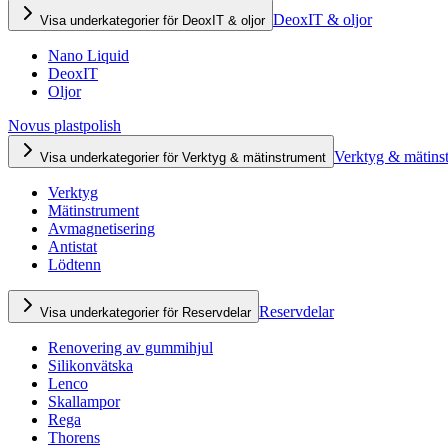
DeoxIT & oljor
Visa underkategorier för DeoxIT & oljor
Nano Liquid
DeoxIT
Oljor
Novus plastpolish
Verktyg & mätins
Visa underkategorier för Verktyg & mätinstrument
Verktyg
Mätinstrument
Avmagnetisering
Antistat
Lödtenn
Reservdelar
Visa underkategorier för Reservdelar
Renovering av gummihjul
Silikonvätska
Lenco
Skallampor
Rega
Thorens