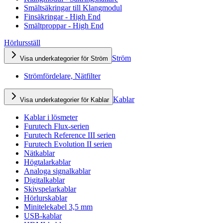
Smältsäkringar till Klangmodul
Finsäkringar - High End
Smältproppar - High End
Hörlursställ
Ström
Visa underkategorier för Ström
Strömfördelare, Nätfilter
Kablar
Visa underkategorier för Kablar
Kablar i lösmeter
Furutech Flux-serien
Furutech Reference III serien
Furutech Evolution II serien
Nätkablar
Högtalarkablar
Analoga signalkablar
Digitalkablar
Skivspelarkablar
Hörlurskablar
Minitelekabel 3,5 mm
USB-kablar