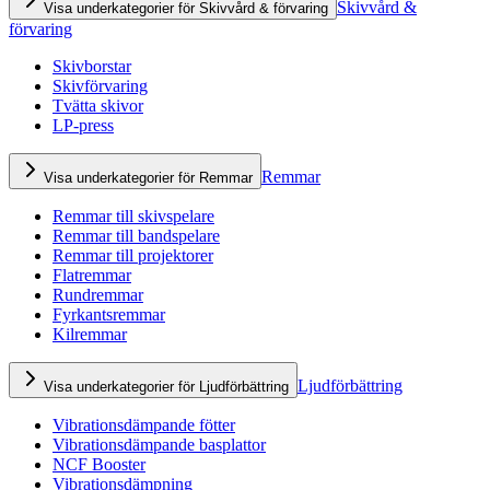
Skivvård &
Visa underkategorier för Skivvård & förvaring
förvaring
Skivborstar
Skivförvaring
Tvätta skivor
LP-press
Remmar
Visa underkategorier för Remmar
Remmar till skivspelare
Remmar till bandspelare
Remmar till projektorer
Flatremmar
Rundremmar
Fyrkantsremmar
Kilremmar
Ljudförbättring
Visa underkategorier för Ljudförbättring
Vibrationsdämpande fötter
Vibrationsdämpande basplattor
NCF Booster
Vibrationsdämpning