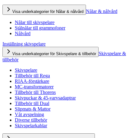
Nålar & nålvård
Visa underkategorier för Nålar & nålvård
Nålar till skivspelare
Stålnålar till grammofoner
Nålvård
Inställning skivspelare
Skivspelare &
Visa underkategorier för Skivspelare & tillbehör
tillbehör
Skivspelare
Tillbehör till Rega
RIAA-förstärkare
MC-transformatorer
Tillbehör till Thorens
Skivpuckar & 45-varvsadaptrar
Tillbehör till Dual
Slipmats & Mattor
Våt avspelning
Diverse tillbehör
Skivspelarkablar