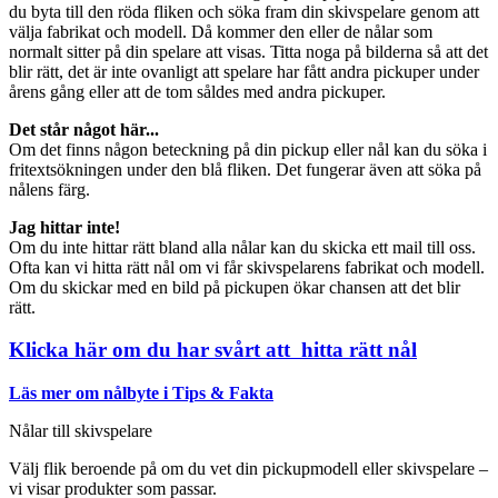
du byta till den röda fliken och söka fram din skivspelare genom att
välja fabrikat och modell. Då kommer den eller de nålar som
normalt sitter på din spelare att visas. Titta noga på bilderna så att det
blir rätt, det är inte ovanligt att spelare har fått andra pickuper under
årens gång eller att de tom såldes med andra pickuper.
Det står något här...
Om det finns någon beteckning på din pickup eller nål kan du söka i
fritextsökningen under den blå fliken. Det fungerar även att söka på
nålens färg.
Jag hittar inte!
Om du inte hittar rätt bland alla nålar kan du skicka ett mail till oss.
Ofta kan vi hitta rätt nål om vi får skivspelarens fabrikat och modell.
Om du skickar med en bild på pickupen ökar chansen att det blir
rätt.
Klicka här om du har svårt att hitta rätt nål
Läs mer om nålbyte i Tips & Fakta
Nålar till skivspelare
Välj flik beroende på om du vet din pickupmodell eller skivspelare –
vi visar produkter som passar.