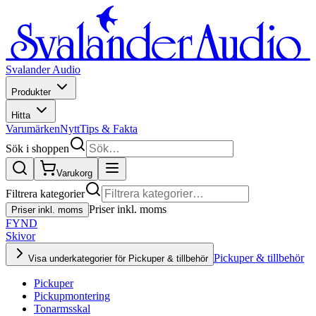
Svalander Audio
Produkter
Hitta
Varumärken
Nytt
Tips & Fakta
Sök i shoppen
Varukorg
Filtrera kategorier
Priser inkl. moms
Priser inkl. moms
FYND
Skivor
Pickuper & tillbehör
Visa underkategorier för Pickuper & tillbehör
Pickuper
Pickupmontering
Tonarmsskal