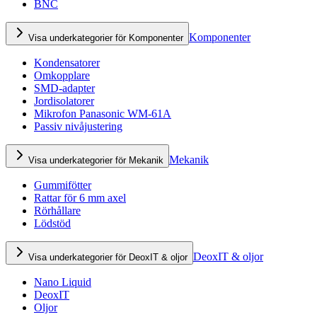
BNC
Komponenter
Visa underkategorier för Komponenter
Kondensatorer
Omkopplare
SMD-adapter
Jordisolatorer
Mikrofon Panasonic WM-61A
Passiv nivåjustering
Mekanik
Visa underkategorier för Mekanik
Gummifötter
Rattar för 6 mm axel
Rörhållare
Lödstöd
DeoxIT & oljor
Visa underkategorier för DeoxIT & oljor
Nano Liquid
DeoxIT
Oljor