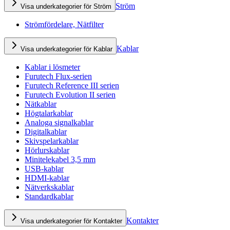
Ström
Visa underkategorier för Ström
Strömfördelare, Nätfilter
Kablar
Visa underkategorier för Kablar
Kablar i lösmeter
Furutech Flux-serien
Furutech Reference III serien
Furutech Evolution II serien
Nätkablar
Högtalarkablar
Analoga signalkablar
Digitalkablar
Skivspelarkablar
Hörlurskablar
Minitelekabel 3,5 mm
USB-kablar
HDMI-kablar
Nätverkskablar
Standardkablar
Kontakter
Visa underkategorier för Kontakter