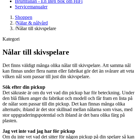
Brumfällan - En liten bok om HiFi
Servicemanualer
Shoppen
/
Nålar & nålvård
/
Nålar till skivspelare
Kategori
Nålar till skivspelare
Det finns väldigt många olika nålar till skivspelare. Att samma nål
kan finnas under flera namn eller fabrikat gör det än svårare att veta
vilken nål som passar till just din skivspelare.
Sök efter din pickup
Det säkraste är om du vet vad din pickup har för beteckning. Under
den blå fliken anger du fabrikat och modell och får fram en lista på
de nålar som passar till din pickup. Det kan finnas många olika
alternativ, ibland är det stor skillnad mellan nålarna som visas, med
stor uppgraderingspotential och ibland är det bara olika färg på
plasten.
Jag vet inte vad jag har för pickup
Om du inte vet vad det sitter för någon pickup på din spelare så kan