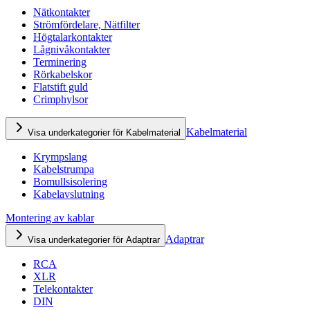
Nätkontakter
Strömfördelare, Nätfilter
Högtalarkontakter
Lågnivåkontakter
Terminering
Rörkabelskor
Flatstift guld
Crimphylsor
Kabelmaterial
Visa underkategorier för Kabelmaterial
Krympslang
Kabelstrumpa
Bomullsisolering
Kabelavslutning
Montering av kablar
Adaptrar
Visa underkategorier för Adaptrar
RCA
XLR
Telekontakter
DIN