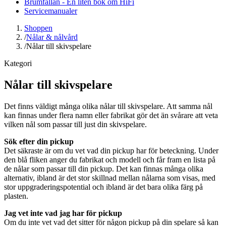
Brumfällan - En liten bok om HiFi
Servicemanualer
Shoppen
/
Nålar & nålvård
/
Nålar till skivspelare
Kategori
Nålar till skivspelare
Det finns väldigt många olika nålar till skivspelare. Att samma nål
kan finnas under flera namn eller fabrikat gör det än svårare att veta
vilken nål som passar till just din skivspelare.
Sök efter din pickup
Det säkraste är om du vet vad din pickup har för beteckning. Under
den blå fliken anger du fabrikat och modell och får fram en lista på
de nålar som passar till din pickup. Det kan finnas många olika
alternativ, ibland är det stor skillnad mellan nålarna som visas, med
stor uppgraderingspotential och ibland är det bara olika färg på
plasten.
Jag vet inte vad jag har för pickup
Om du inte vet vad det sitter för någon pickup på din spelare så kan