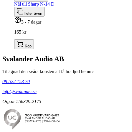
Nål till Sharp N-14 D
Heter även
3 - 7 dagar
165 kr
Köp
Svalander Audio AB
Tillägnad den svåra konsten att få bra ljud hemma
08-522 153 70
info@svalander.se
Org.nr 556329-2175