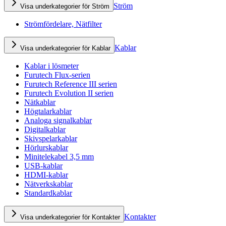
Ström
Visa underkategorier för Ström
Strömfördelare, Nätfilter
Kablar
Visa underkategorier för Kablar
Kablar i lösmeter
Furutech Flux-serien
Furutech Reference III serien
Furutech Evolution II serien
Nätkablar
Högtalarkablar
Analoga signalkablar
Digitalkablar
Skivspelarkablar
Hörlurskablar
Minitelekabel 3,5 mm
USB-kablar
HDMI-kablar
Nätverkskablar
Standardkablar
Kontakter
Visa underkategorier för Kontakter