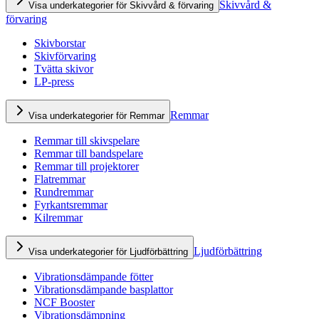
Skivvård &
Visa underkategorier för Skivvård & förvaring
förvaring
Skivborstar
Skivförvaring
Tvätta skivor
LP-press
Remmar
Visa underkategorier för Remmar
Remmar till skivspelare
Remmar till bandspelare
Remmar till projektorer
Flatremmar
Rundremmar
Fyrkantsremmar
Kilremmar
Ljudförbättring
Visa underkategorier för Ljudförbättring
Vibrationsdämpande fötter
Vibrationsdämpande basplattor
NCF Booster
Vibrationsdämpning