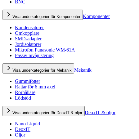
BNC
Komponenter
Visa underkategorier för Komponenter
Kondensatorer
Omkopplare
SMD-adapter
Jordisolatorer
Mikrofon Panasonic WM-61A
Passiv nivåjustering
Mekanik
Visa underkategorier för Mekanik
Gummifötter
Rattar för 6 mm axel
Rörhållare
Lödstöd
DeoxIT & oljor
Visa underkategorier för DeoxIT & oljor
Nano Liquid
DeoxIT
Oljor