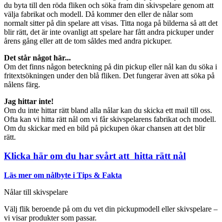
du byta till den röda fliken och söka fram din skivspelare genom att
välja fabrikat och modell. Då kommer den eller de nålar som
normalt sitter på din spelare att visas. Titta noga på bilderna så att det
blir rätt, det är inte ovanligt att spelare har fått andra pickuper under
årens gång eller att de tom såldes med andra pickuper.
Det står något här...
Om det finns någon beteckning på din pickup eller nål kan du söka i
fritextsökningen under den blå fliken. Det fungerar även att söka på
nålens färg.
Jag hittar inte!
Om du inte hittar rätt bland alla nålar kan du skicka ett mail till oss.
Ofta kan vi hitta rätt nål om vi får skivspelarens fabrikat och modell.
Om du skickar med en bild på pickupen ökar chansen att det blir
rätt.
Klicka här om du har svårt att hitta rätt nål
Läs mer om nålbyte i Tips & Fakta
Nålar till skivspelare
Välj flik beroende på om du vet din pickupmodell eller skivspelare –
vi visar produkter som passar.