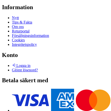
Information
Nytt
Tips & Fakta
Om oss
Returportal
Försäljningsinformation
Cookies
Integritetspolicy
Konto
Logga in
Glömt lösenord?
Betala säkert med