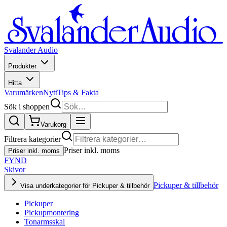
Svalander Audio
Produkter
Hitta
Varumärken
Nytt
Tips & Fakta
Sök i shoppen
Varukorg
Filtrera kategorier
Priser inkl. moms
Priser inkl. moms
FYND
Skivor
Pickuper & tillbehör
Visa underkategorier för Pickuper & tillbehör
Pickuper
Pickupmontering
Tonarmsskal