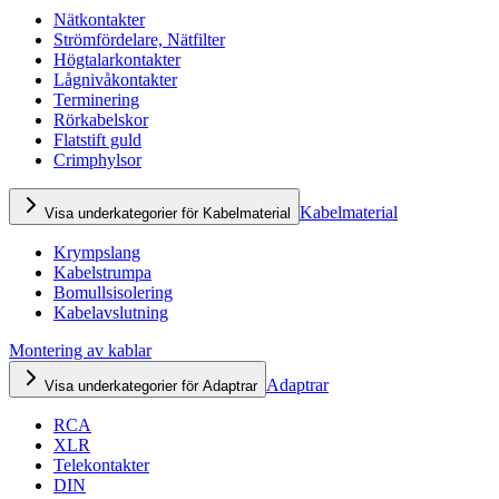
Nätkontakter
Strömfördelare, Nätfilter
Högtalarkontakter
Lågnivåkontakter
Terminering
Rörkabelskor
Flatstift guld
Crimphylsor
Kabelmaterial
Visa underkategorier för Kabelmaterial
Krympslang
Kabelstrumpa
Bomullsisolering
Kabelavslutning
Montering av kablar
Adaptrar
Visa underkategorier för Adaptrar
RCA
XLR
Telekontakter
DIN