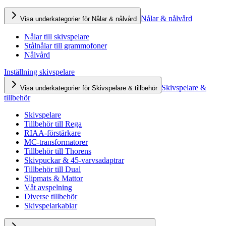
Nålar & nålvård
Visa underkategorier för Nålar & nålvård
Nålar till skivspelare
Stålnålar till grammofoner
Nålvård
Inställning skivspelare
Skivspelare &
Visa underkategorier för Skivspelare & tillbehör
tillbehör
Skivspelare
Tillbehör till Rega
RIAA-förstärkare
MC-transformatorer
Tillbehör till Thorens
Skivpuckar & 45-varvsadaptrar
Tillbehör till Dual
Slipmats & Mattor
Våt avspelning
Diverse tillbehör
Skivspelarkablar