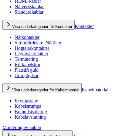
HDMI-kablar
Nätverkskablar
Standardkablar
Kontakter
Visa underkategorier för Kontakter
Nätkontakter
Strömfördelare, Nätfilter
Högtalarkontakter
Lågnivåkontakter
Terminering
Rörkabelskor
Flatstift guld
Crimphylsor
Kabelmaterial
Visa underkategorier för Kabelmaterial
Krympslang
Kabelstrumpa
Bomullsisolering
Kabelavslutning
Montering av kablar