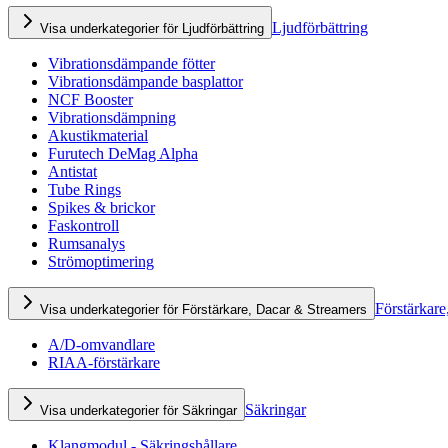
Ljudförbättring
Visa underkategorier för Ljudförbättring
Vibrationsdämpande fötter
Vibrationsdämpande basplattor
NCF Booster
Vibrationsdämpning
Akustikmaterial
Furutech DeMag Alpha
Antistat
Tube Rings
Spikes & brickor
Faskontroll
Rumsanalys
Strömoptimering
Förstärkare
Visa underkategorier för Förstärkare, Dacar & Streamers
A/D-omvandlare
RIAA-förstärkare
Säkringar
Visa underkategorier för Säkringar
Klangmodul - Säkringshållare