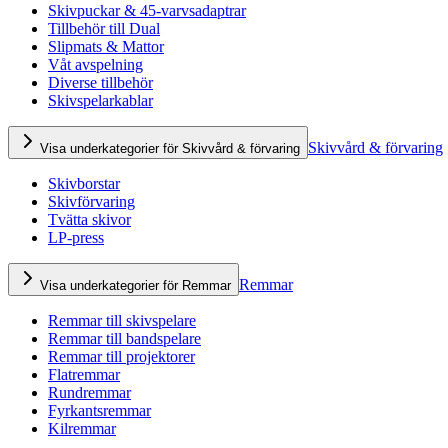
Skivpuckar & 45-varvsadaptrar
Tillbehör till Dual
Slipmats & Mattor
Våt avspelning
Diverse tillbehör
Skivspelarkablar
Skivvård & förvaring
Visa underkategorier för Skivvård & förvaring
Skivborstar
Skivförvaring
Tvätta skivor
LP-press
Remmar
Visa underkategorier för Remmar
Remmar till skivspelare
Remmar till bandspelare
Remmar till projektorer
Flatremmar
Rundremmar
Fyrkantsremmar
Kilremmar