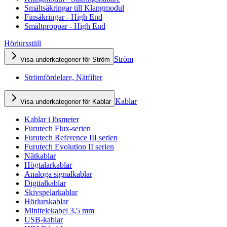
Smältsäkringar till Klangmodul
Finsäkringar - High End
Smältproppar - High End
Hörlursställ
Ström
Visa underkategorier för Ström
Strömfördelare, Nätfilter
Kablar
Visa underkategorier för Kablar
Kablar i lösmeter
Furutech Flux-serien
Furutech Reference III serien
Furutech Evolution II serien
Nätkablar
Högtalarkablar
Analoga signalkablar
Digitalkablar
Skivspelarkablar
Hörlurskablar
Minitelekabel 3,5 mm
USB-kablar