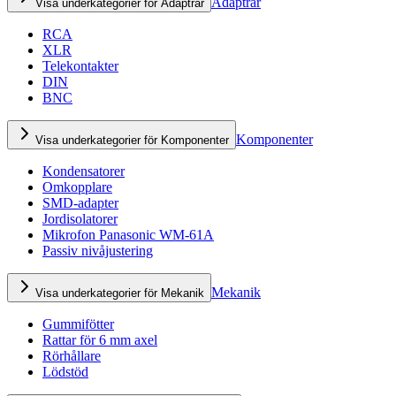
Adaptrar
Visa underkategorier för Adaptrar
RCA
XLR
Telekontakter
DIN
BNC
Komponenter
Visa underkategorier för Komponenter
Kondensatorer
Omkopplare
SMD-adapter
Jordisolatorer
Mikrofon Panasonic WM-61A
Passiv nivåjustering
Mekanik
Visa underkategorier för Mekanik
Gummifötter
Rattar för 6 mm axel
Rörhållare
Lödstöd