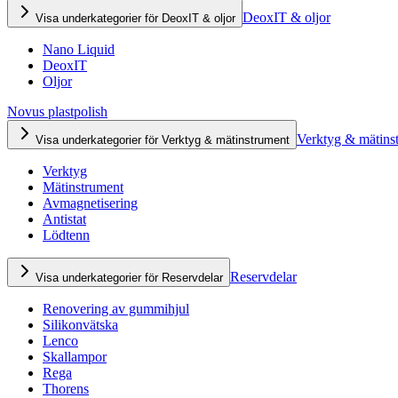
DeoxIT & oljor
Visa underkategorier för DeoxIT & oljor
Nano Liquid
DeoxIT
Oljor
Novus plastpolish
Verktyg & mätins
Visa underkategorier för Verktyg & mätinstrument
Verktyg
Mätinstrument
Avmagnetisering
Antistat
Lödtenn
Reservdelar
Visa underkategorier för Reservdelar
Renovering av gummihjul
Silikonvätska
Lenco
Skallampor
Rega
Thorens