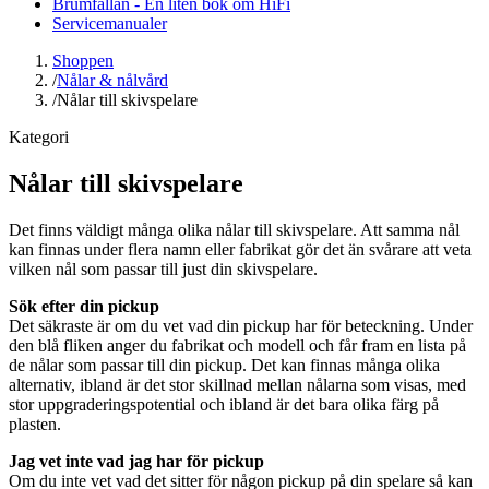
Brumfällan - En liten bok om HiFi
Servicemanualer
Shoppen
/
Nålar & nålvård
/
Nålar till skivspelare
Kategori
Nålar till skivspelare
Det finns väldigt många olika nålar till skivspelare. Att samma nål
kan finnas under flera namn eller fabrikat gör det än svårare att veta
vilken nål som passar till just din skivspelare.
Sök efter din pickup
Det säkraste är om du vet vad din pickup har för beteckning. Under
den blå fliken anger du fabrikat och modell och får fram en lista på
de nålar som passar till din pickup. Det kan finnas många olika
alternativ, ibland är det stor skillnad mellan nålarna som visas, med
stor uppgraderingspotential och ibland är det bara olika färg på
plasten.
Jag vet inte vad jag har för pickup
Om du inte vet vad det sitter för någon pickup på din spelare så kan