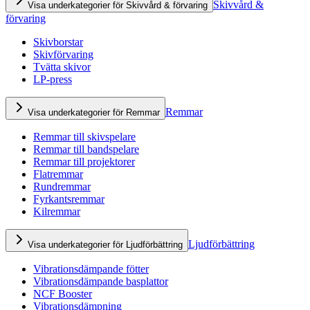
Skivvård &
Visa underkategorier för Skivvård & förvaring
förvaring
Skivborstar
Skivförvaring
Tvätta skivor
LP-press
Remmar
Visa underkategorier för Remmar
Remmar till skivspelare
Remmar till bandspelare
Remmar till projektorer
Flatremmar
Rundremmar
Fyrkantsremmar
Kilremmar
Ljudförbättring
Visa underkategorier för Ljudförbättring
Vibrationsdämpande fötter
Vibrationsdämpande basplattor
NCF Booster
Vibrationsdämpning