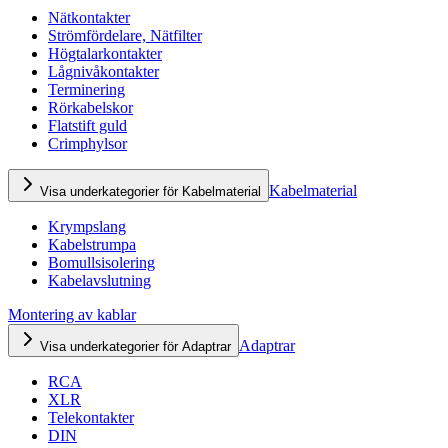
Nätkontakter
Strömfördelare, Nätfilter
Högtalarkontakter
Lågnivåkontakter
Terminering
Rörkabelskor
Flatstift guld
Crimphylsor
Kabelmaterial
Visa underkategorier för Kabelmaterial
Krympslang
Kabelstrumpa
Bomullsisolering
Kabelavslutning
Montering av kablar
Adaptrar
Visa underkategorier för Adaptrar
RCA
XLR
Telekontakter
DIN