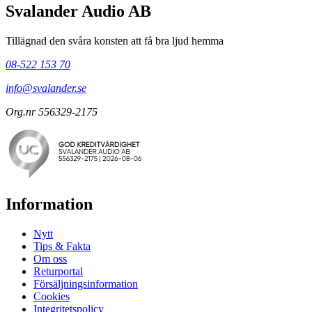
Svalander Audio AB
Tillägnad den svåra konsten att få bra ljud hemma
08-522 153 70
info@svalander.se
Org.nr 556329-2175
Information
Nytt
Tips & Fakta
Om oss
Returportal
Försäljningsinformation
Cookies
Integritetspolicy