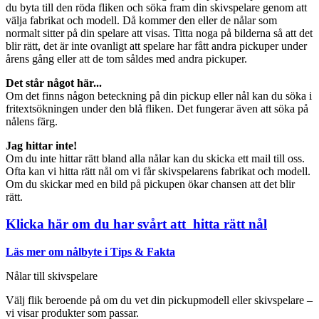
du byta till den röda fliken och söka fram din skivspelare genom att
välja fabrikat och modell. Då kommer den eller de nålar som
normalt sitter på din spelare att visas. Titta noga på bilderna så att det
blir rätt, det är inte ovanligt att spelare har fått andra pickuper under
årens gång eller att de tom såldes med andra pickuper.
Det står något här...
Om det finns någon beteckning på din pickup eller nål kan du söka i
fritextsökningen under den blå fliken. Det fungerar även att söka på
nålens färg.
Jag hittar inte!
Om du inte hittar rätt bland alla nålar kan du skicka ett mail till oss.
Ofta kan vi hitta rätt nål om vi får skivspelarens fabrikat och modell.
Om du skickar med en bild på pickupen ökar chansen att det blir
rätt.
Klicka här om du har svårt att hitta rätt nål
Läs mer om nålbyte i Tips & Fakta
Nålar till skivspelare
Välj flik beroende på om du vet din pickupmodell eller skivspelare –
vi visar produkter som passar.