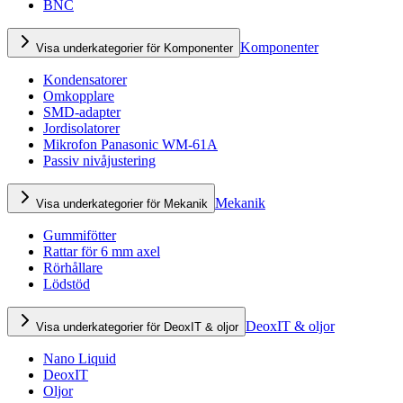
BNC
Komponenter
Visa underkategorier för Komponenter
Kondensatorer
Omkopplare
SMD-adapter
Jordisolatorer
Mikrofon Panasonic WM-61A
Passiv nivåjustering
Mekanik
Visa underkategorier för Mekanik
Gummifötter
Rattar för 6 mm axel
Rörhållare
Lödstöd
DeoxIT & oljor
Visa underkategorier för DeoxIT & oljor
Nano Liquid
DeoxIT
Oljor