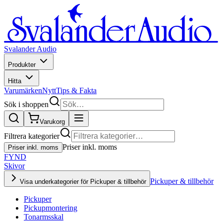
Svalander Audio
Produkter
Hitta
Varumärken
Nytt
Tips & Fakta
Sök i shoppen
Varukorg
Filtrera kategorier
Priser inkl. moms
Priser inkl. moms
FYND
Skivor
Pickuper & tillbehör
Visa underkategorier för Pickuper & tillbehör
Pickuper
Pickupmontering
Tonarmsskal