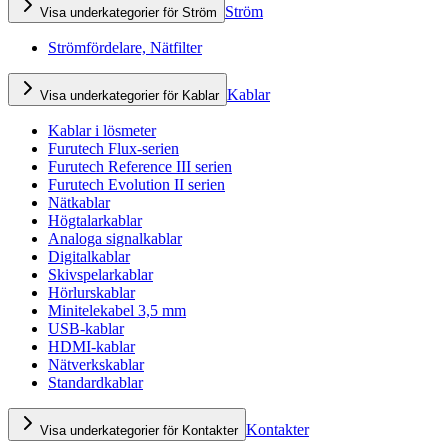
Ström
Visa underkategorier för Ström
Strömfördelare, Nätfilter
Kablar
Visa underkategorier för Kablar
Kablar i lösmeter
Furutech Flux-serien
Furutech Reference III serien
Furutech Evolution II serien
Nätkablar
Högtalarkablar
Analoga signalkablar
Digitalkablar
Skivspelarkablar
Hörlurskablar
Minitelekabel 3,5 mm
USB-kablar
HDMI-kablar
Nätverkskablar
Standardkablar
Kontakter
Visa underkategorier för Kontakter