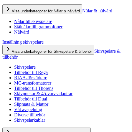
Nålar & nålvård
Visa underkategorier för Nålar & nålvård
Nålar till skivspelare
Stålnålar till grammofoner
Nålvård
Inställning skivspelare
Skivspelare &
Visa underkategorier för Skivspelare & tillbehör
tillbehör
Skivspelare
Tillbehör till Rega
RIAA-förstärkare
MC-transformatorer
Tillbehör till Thorens
Skivpuckar & 45-varvsadaptrar
Tillbehör till Dual
Slipmats & Mattor
Våt avspelning
Diverse tillbehör
Skivspelarkablar