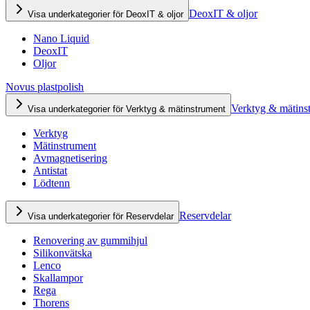
DeoxIT & oljor
Visa underkategorier för DeoxIT & oljor
Nano Liquid
DeoxIT
Oljor
Novus plastpolish
Verktyg & mätins
Visa underkategorier för Verktyg & mätinstrument
Verktyg
Mätinstrument
Avmagnetisering
Antistat
Lödtenn
Reservdelar
Visa underkategorier för Reservdelar
Renovering av gummihjul
Silikonvätska
Lenco
Skallampor
Rega
Thorens