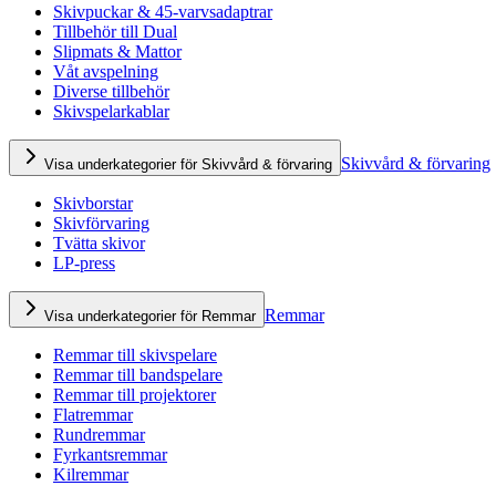
Skivpuckar & 45-varvsadaptrar
Tillbehör till Dual
Slipmats & Mattor
Våt avspelning
Diverse tillbehör
Skivspelarkablar
Skivvård & förvaring
Visa underkategorier för Skivvård & förvaring
Skivborstar
Skivförvaring
Tvätta skivor
LP-press
Remmar
Visa underkategorier för Remmar
Remmar till skivspelare
Remmar till bandspelare
Remmar till projektorer
Flatremmar
Rundremmar
Fyrkantsremmar
Kilremmar