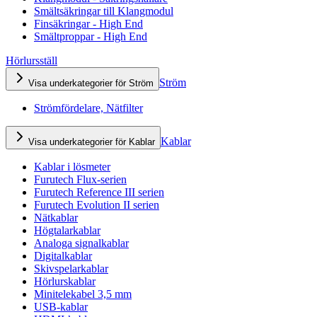
Smältsäkringar till Klangmodul
Finsäkringar - High End
Smältproppar - High End
Hörlursställ
Ström
Visa underkategorier för Ström
Strömfördelare, Nätfilter
Kablar
Visa underkategorier för Kablar
Kablar i lösmeter
Furutech Flux-serien
Furutech Reference III serien
Furutech Evolution II serien
Nätkablar
Högtalarkablar
Analoga signalkablar
Digitalkablar
Skivspelarkablar
Hörlurskablar
Minitelekabel 3,5 mm
USB-kablar