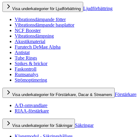
Ljudförbättring
Visa underkategorier för Ljudförbättring
Vibrationsdämpande fötter
Vibrationsdämpande basplattor
NCF Booster
Vibrationsdämpning
Akustikmaterial
Furutech DeMag Alpha
Antistat
Tube Rings
Spikes & brickor
Faskontroll
Rumsanalys
Strömoptimering
Förstärkare
Visa underkategorier för Förstärkare, Dacar & Streamers
A/D-omvandlare
RIAA-förstärkare
Säkringar
Visa underkategorier för Säkringar
Klangmodul - Säkringshållare