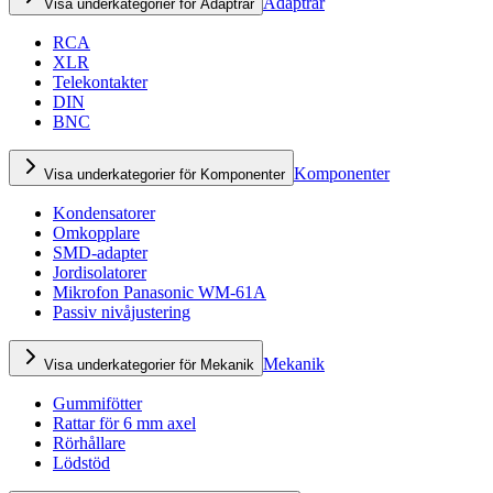
Adaptrar
Visa underkategorier för Adaptrar
RCA
XLR
Telekontakter
DIN
BNC
Komponenter
Visa underkategorier för Komponenter
Kondensatorer
Omkopplare
SMD-adapter
Jordisolatorer
Mikrofon Panasonic WM-61A
Passiv nivåjustering
Mekanik
Visa underkategorier för Mekanik
Gummifötter
Rattar för 6 mm axel
Rörhållare
Lödstöd