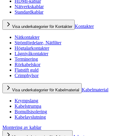
HDMI-kablar
Nätverkskablar
Standardkablar
Kontakter
Visa underkategorier för Kontakter
Nätkontakter
Strömfördelare, Nätfilter
Högtalarkontakter
Lågnivåkontakter
Terminering
Rörkabelskor
Flatstift guld
Crimphylsor
Kabelmaterial
Visa underkategorier för Kabelmaterial
Krympslang
Kabelstrumpa
Bomullsisolering
Kabelavslutning
Montering av kablar