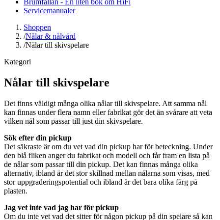
Brumfällan - En liten bok om HiFi
Servicemanualer
Shoppen
/
Nålar & nålvård
/
Nålar till skivspelare
Kategori
Nålar till skivspelare
Det finns väldigt många olika nålar till skivspelare. Att samma nål
kan finnas under flera namn eller fabrikat gör det än svårare att veta
vilken nål som passar till just din skivspelare.
Sök efter din pickup
Det säkraste är om du vet vad din pickup har för beteckning. Under
den blå fliken anger du fabrikat och modell och får fram en lista på
de nålar som passar till din pickup. Det kan finnas många olika
alternativ, ibland är det stor skillnad mellan nålarna som visas, med
stor uppgraderingspotential och ibland är det bara olika färg på
plasten.
Jag vet inte vad jag har för pickup
Om du inte vet vad det sitter för någon pickup på din spelare så kan