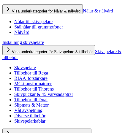
Nålar & nålvård
Visa underkategorier för Nålar & nålvård
Nålar till skivspelare
Stålnålar till grammofoner
Nålvård
Inställning skivspelare
Skivspelare &
Visa underkategorier för Skivspelare & tillbehör
tillbehör
Skivspelare
Tillbehör till Rega
RIAA-förstärkare
MC-transformatorer
Tillbehör till Thorens
Skivpuckar & 45-varvsadaptrar
Tillbehör till Dual
Slipmats & Mattor
Våt avspelning
Diverse tillbehör
Skivspelarkablar