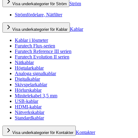
Ström
Visa underkategorier för Ström
Strömfördelare, Nätfilter
Kablar
Visa underkategorier för Kablar
Kablar i lösmeter
Furutech Flux-serien
Furutech Reference III serien
Furutech Evolution II serien
Nätkablar
Högtalarkablar
Analoga signalkablar
Digitalkablar
Skivspelarkablar
Hörlurskablar
Minitelekabel 3,5 mm
USB-kablar
HDMI-kablar
Nätverkskablar
Standardkablar
Kontakter
Visa underkategorier för Kontakter