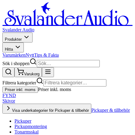
Svalander Audio
Produkter
Hitta
Varumärken
Nytt
Tips & Fakta
Sök i shoppen
Varukorg
Filtrera kategorier
Priser inkl. moms
Priser inkl. moms
FYND
Skivor
Pickuper & tillbehör
Visa underkategorier för Pickuper & tillbehör
Pickuper
Pickupmontering
Tonarmsskal