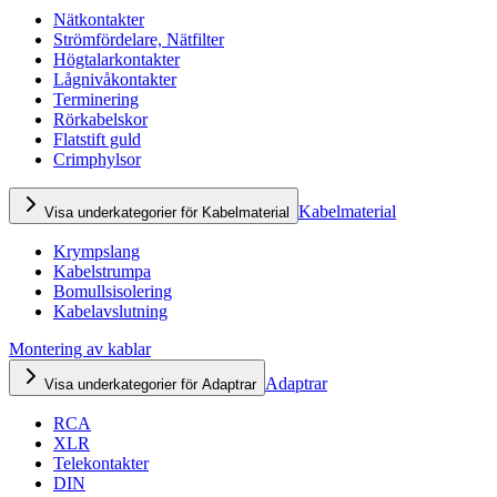
Nätkontakter
Strömfördelare, Nätfilter
Högtalarkontakter
Lågnivåkontakter
Terminering
Rörkabelskor
Flatstift guld
Crimphylsor
Kabelmaterial
Visa underkategorier för Kabelmaterial
Krympslang
Kabelstrumpa
Bomullsisolering
Kabelavslutning
Montering av kablar
Adaptrar
Visa underkategorier för Adaptrar
RCA
XLR
Telekontakter
DIN