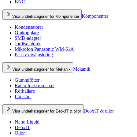
BNC
Komponenter
Visa underkategorier för Komponenter
Kondensatorer
Omkopplare
SMD-adapter
Jordisolatorer
Mikrofon Panasonic WM-61A
Passiv nivåjustering
Mekanik
Visa underkategorier för Mekanik
Gummifötter
Rattar för 6 mm axel
Rörhållare
Lödstöd
DeoxIT & oljor
Visa underkategorier för DeoxIT & oljor
Nano Liquid
DeoxIT
Oljor