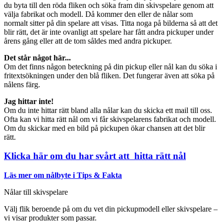
du byta till den röda fliken och söka fram din skivspelare genom att
välja fabrikat och modell. Då kommer den eller de nålar som
normalt sitter på din spelare att visas. Titta noga på bilderna så att det
blir rätt, det är inte ovanligt att spelare har fått andra pickuper under
årens gång eller att de tom såldes med andra pickuper.
Det står något här...
Om det finns någon beteckning på din pickup eller nål kan du söka i
fritextsökningen under den blå fliken. Det fungerar även att söka på
nålens färg.
Jag hittar inte!
Om du inte hittar rätt bland alla nålar kan du skicka ett mail till oss.
Ofta kan vi hitta rätt nål om vi får skivspelarens fabrikat och modell.
Om du skickar med en bild på pickupen ökar chansen att det blir
rätt.
Klicka här om du har svårt att hitta rätt nål
Läs mer om nålbyte i Tips & Fakta
Nålar till skivspelare
Välj flik beroende på om du vet din pickupmodell eller skivspelare –
vi visar produkter som passar.