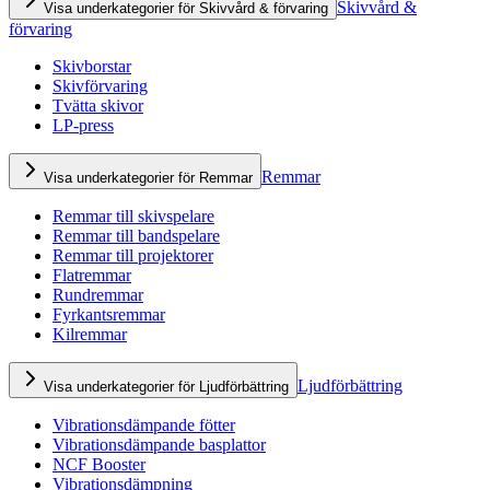
Skivvård &
Visa underkategorier för Skivvård & förvaring
förvaring
Skivborstar
Skivförvaring
Tvätta skivor
LP-press
Remmar
Visa underkategorier för Remmar
Remmar till skivspelare
Remmar till bandspelare
Remmar till projektorer
Flatremmar
Rundremmar
Fyrkantsremmar
Kilremmar
Ljudförbättring
Visa underkategorier för Ljudförbättring
Vibrationsdämpande fötter
Vibrationsdämpande basplattor
NCF Booster
Vibrationsdämpning