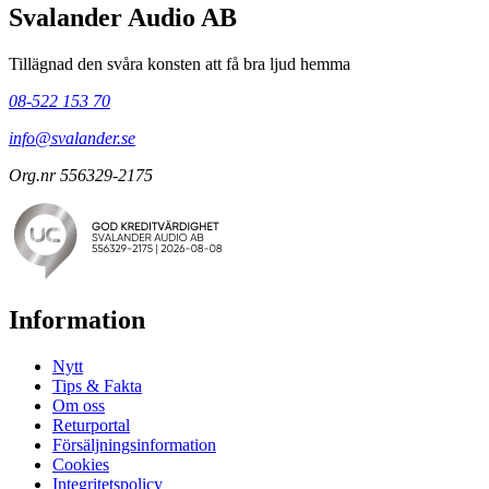
Svalander Audio AB
Tillägnad den svåra konsten att få bra ljud hemma
08-522 153 70
info@svalander.se
Org.nr 556329-2175
Information
Nytt
Tips & Fakta
Om oss
Returportal
Försäljningsinformation
Cookies
Integritetspolicy