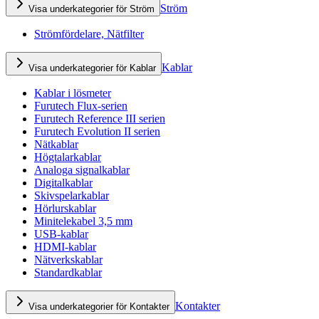
Ström
Visa underkategorier för Ström
Strömfördelare, Nätfilter
Kablar
Visa underkategorier för Kablar
Kablar i lösmeter
Furutech Flux-serien
Furutech Reference III serien
Furutech Evolution II serien
Nätkablar
Högtalarkablar
Analoga signalkablar
Digitalkablar
Skivspelarkablar
Hörlurskablar
Minitelekabel 3,5 mm
USB-kablar
HDMI-kablar
Nätverkskablar
Standardkablar
Kontakter
Visa underkategorier för Kontakter