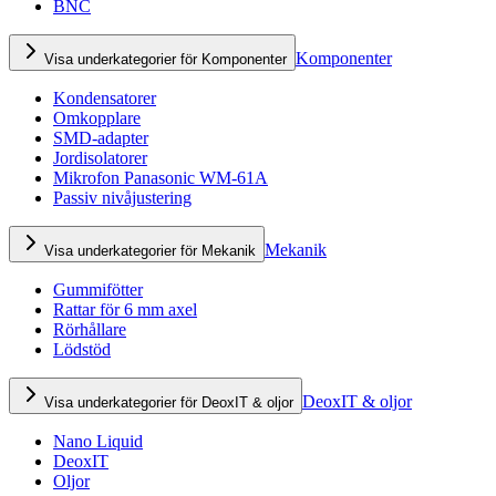
BNC
Komponenter
Visa underkategorier för Komponenter
Kondensatorer
Omkopplare
SMD-adapter
Jordisolatorer
Mikrofon Panasonic WM-61A
Passiv nivåjustering
Mekanik
Visa underkategorier för Mekanik
Gummifötter
Rattar för 6 mm axel
Rörhållare
Lödstöd
DeoxIT & oljor
Visa underkategorier för DeoxIT & oljor
Nano Liquid
DeoxIT
Oljor