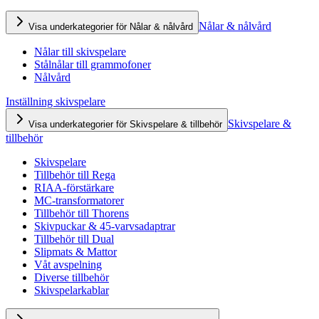
Nålar & nålvård
Visa underkategorier för Nålar & nålvård
Nålar till skivspelare
Stålnålar till grammofoner
Nålvård
Inställning skivspelare
Skivspelare &
Visa underkategorier för Skivspelare & tillbehör
tillbehör
Skivspelare
Tillbehör till Rega
RIAA-förstärkare
MC-transformatorer
Tillbehör till Thorens
Skivpuckar & 45-varvsadaptrar
Tillbehör till Dual
Slipmats & Mattor
Våt avspelning
Diverse tillbehör
Skivspelarkablar