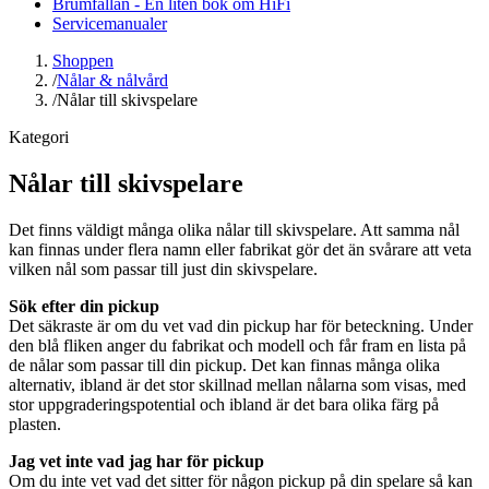
Brumfällan - En liten bok om HiFi
Servicemanualer
Shoppen
/
Nålar & nålvård
/
Nålar till skivspelare
Kategori
Nålar till skivspelare
Det finns väldigt många olika nålar till skivspelare. Att samma nål
kan finnas under flera namn eller fabrikat gör det än svårare att veta
vilken nål som passar till just din skivspelare.
Sök efter din pickup
Det säkraste är om du vet vad din pickup har för beteckning. Under
den blå fliken anger du fabrikat och modell och får fram en lista på
de nålar som passar till din pickup. Det kan finnas många olika
alternativ, ibland är det stor skillnad mellan nålarna som visas, med
stor uppgraderingspotential och ibland är det bara olika färg på
plasten.
Jag vet inte vad jag har för pickup
Om du inte vet vad det sitter för någon pickup på din spelare så kan