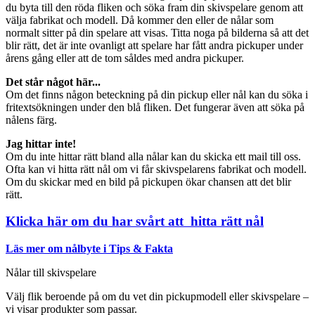
du byta till den röda fliken och söka fram din skivspelare genom att
välja fabrikat och modell. Då kommer den eller de nålar som
normalt sitter på din spelare att visas. Titta noga på bilderna så att det
blir rätt, det är inte ovanligt att spelare har fått andra pickuper under
årens gång eller att de tom såldes med andra pickuper.
Det står något här...
Om det finns någon beteckning på din pickup eller nål kan du söka i
fritextsökningen under den blå fliken. Det fungerar även att söka på
nålens färg.
Jag hittar inte!
Om du inte hittar rätt bland alla nålar kan du skicka ett mail till oss.
Ofta kan vi hitta rätt nål om vi får skivspelarens fabrikat och modell.
Om du skickar med en bild på pickupen ökar chansen att det blir
rätt.
Klicka här om du har svårt att hitta rätt nål
Läs mer om nålbyte i Tips & Fakta
Nålar till skivspelare
Välj flik beroende på om du vet din pickupmodell eller skivspelare –
vi visar produkter som passar.