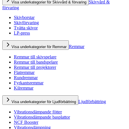
Skivvård &
Visa underkategorier för Skivvård & förvaring
förvaring
Skivborstar
Skivförvaring
Tvätta skivor
LP-press
Remmar
Visa underkategorier för Remmar
Remmar till skivspelare
Remmar till bandspelare
Remmar till projektorer
Flatremmar
Rundremmar
Fyrkantsremmar
Kilremmar
Ljudförbättring
Visa underkategorier för Ljudförbättring
Vibrationsdämpande fötter
Vibrationsdämpande basplattor
NCF Booster
Vibrationsdämpning