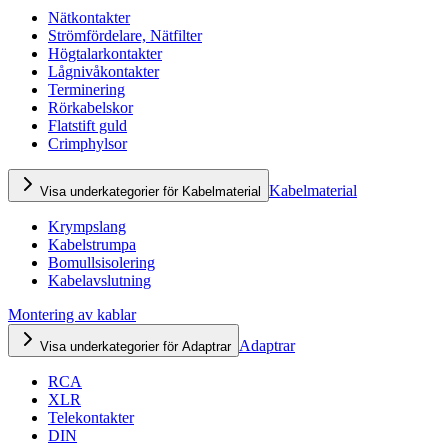
Nätkontakter
Strömfördelare, Nätfilter
Högtalarkontakter
Lågnivåkontakter
Terminering
Rörkabelskor
Flatstift guld
Crimphylsor
Kabelmaterial
Visa underkategorier för Kabelmaterial
Krympslang
Kabelstrumpa
Bomullsisolering
Kabelavslutning
Montering av kablar
Adaptrar
Visa underkategorier för Adaptrar
RCA
XLR
Telekontakter
DIN