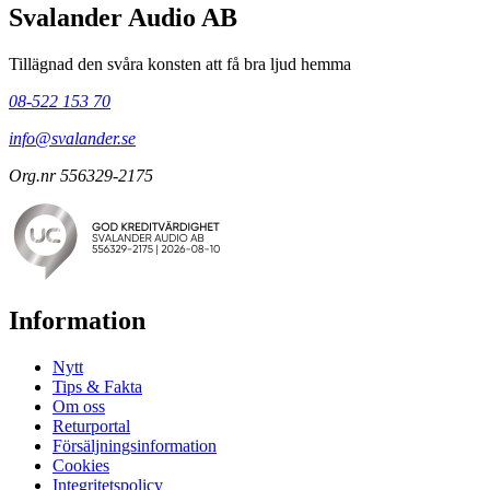
Svalander Audio AB
Tillägnad den svåra konsten att få bra ljud hemma
08-522 153 70
info@svalander.se
Org.nr 556329-2175
Information
Nytt
Tips & Fakta
Om oss
Returportal
Försäljningsinformation
Cookies
Integritetspolicy