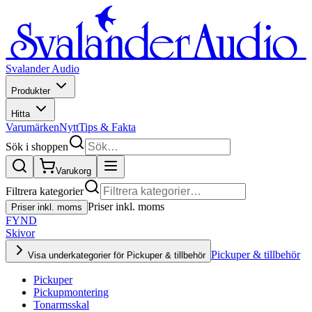
Svalander Audio
Produkter
Hitta
Varumärken
Nytt
Tips & Fakta
Sök i shoppen
Varukorg
Filtrera kategorier
Priser inkl. moms
Priser inkl. moms
FYND
Skivor
Pickuper & tillbehör
Visa underkategorier för Pickuper & tillbehör
Pickuper
Pickupmontering
Tonarmsskal