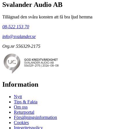
Svalander Audio AB
Tillägnad den svåra konsten att få bra ljud hemma
08-522 153 70
info@svalander.se
Org.nr 556329-2175
Information
Nytt
Tips & Fakta
Om oss
Returportal
Försäljningsinformation
Cookies
Integritetspolicy