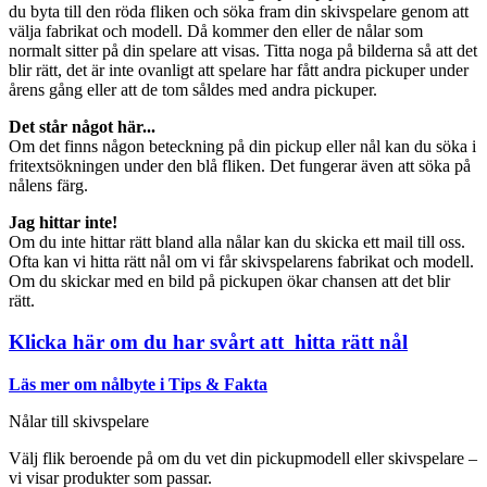
du byta till den röda fliken och söka fram din skivspelare genom att
välja fabrikat och modell. Då kommer den eller de nålar som
normalt sitter på din spelare att visas. Titta noga på bilderna så att det
blir rätt, det är inte ovanligt att spelare har fått andra pickuper under
årens gång eller att de tom såldes med andra pickuper.
Det står något här...
Om det finns någon beteckning på din pickup eller nål kan du söka i
fritextsökningen under den blå fliken. Det fungerar även att söka på
nålens färg.
Jag hittar inte!
Om du inte hittar rätt bland alla nålar kan du skicka ett mail till oss.
Ofta kan vi hitta rätt nål om vi får skivspelarens fabrikat och modell.
Om du skickar med en bild på pickupen ökar chansen att det blir
rätt.
Klicka här om du har svårt att hitta rätt nål
Läs mer om nålbyte i Tips & Fakta
Nålar till skivspelare
Välj flik beroende på om du vet din pickupmodell eller skivspelare –
vi visar produkter som passar.