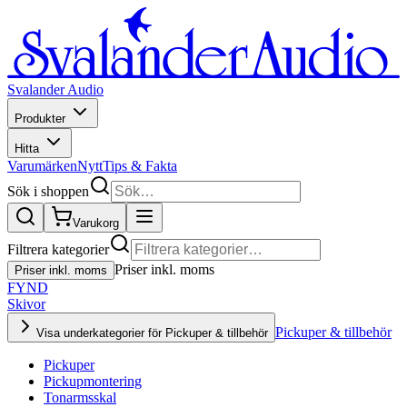
Svalander Audio
Produkter
Hitta
Varumärken
Nytt
Tips & Fakta
Sök i shoppen
Varukorg
Filtrera kategorier
Priser inkl. moms
Priser inkl. moms
FYND
Skivor
Pickuper & tillbehör
Visa underkategorier för Pickuper & tillbehör
Pickuper
Pickupmontering
Tonarmsskal