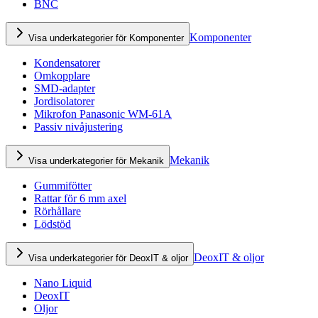
BNC
Komponenter
Visa underkategorier för Komponenter
Kondensatorer
Omkopplare
SMD-adapter
Jordisolatorer
Mikrofon Panasonic WM-61A
Passiv nivåjustering
Mekanik
Visa underkategorier för Mekanik
Gummifötter
Rattar för 6 mm axel
Rörhållare
Lödstöd
DeoxIT & oljor
Visa underkategorier för DeoxIT & oljor
Nano Liquid
DeoxIT
Oljor