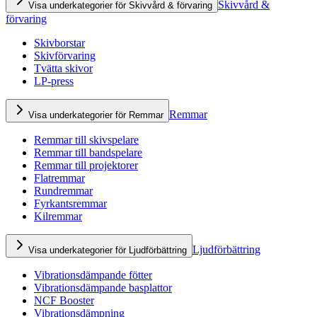
Skivvård &
Visa underkategorier för Skivvård & förvaring
förvaring
Skivborstar
Skivförvaring
Tvätta skivor
LP-press
Remmar
Visa underkategorier för Remmar
Remmar till skivspelare
Remmar till bandspelare
Remmar till projektorer
Flatremmar
Rundremmar
Fyrkantsremmar
Kilremmar
Ljudförbättring
Visa underkategorier för Ljudförbättring
Vibrationsdämpande fötter
Vibrationsdämpande basplattor
NCF Booster
Vibrationsdämpning