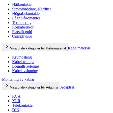
Nätkontakter
Strömfördelare, Nätfilter
Högtalarkontakter
Lågnivåkontakter
Terminering
Rörkabelskor
Flatstift guld
Crimphylsor
Kabelmaterial
Visa underkategorier för Kabelmaterial
Krympslang
Kabelstrumpa
Bomullsisolering
Kabelavslutning
Montering av kablar
Adaptrar
Visa underkategorier för Adaptrar
RCA
XLR
Telekontakter
DIN