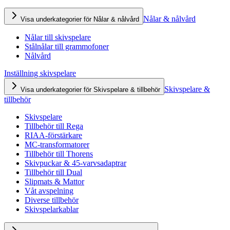
Nålar & nålvård
Visa underkategorier för Nålar & nålvård
Nålar till skivspelare
Stålnålar till grammofoner
Nålvård
Inställning skivspelare
Skivspelare &
Visa underkategorier för Skivspelare & tillbehör
tillbehör
Skivspelare
Tillbehör till Rega
RIAA-förstärkare
MC-transformatorer
Tillbehör till Thorens
Skivpuckar & 45-varvsadaptrar
Tillbehör till Dual
Slipmats & Mattor
Våt avspelning
Diverse tillbehör
Skivspelarkablar