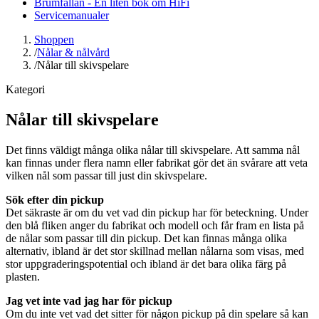
Brumfällan - En liten bok om HiFi
Servicemanualer
Shoppen
/
Nålar & nålvård
/
Nålar till skivspelare
Kategori
Nålar till skivspelare
Det finns väldigt många olika nålar till skivspelare. Att samma nål
kan finnas under flera namn eller fabrikat gör det än svårare att veta
vilken nål som passar till just din skivspelare.
Sök efter din pickup
Det säkraste är om du vet vad din pickup har för beteckning. Under
den blå fliken anger du fabrikat och modell och får fram en lista på
de nålar som passar till din pickup. Det kan finnas många olika
alternativ, ibland är det stor skillnad mellan nålarna som visas, med
stor uppgraderingspotential och ibland är det bara olika färg på
plasten.
Jag vet inte vad jag har för pickup
Om du inte vet vad det sitter för någon pickup på din spelare så kan