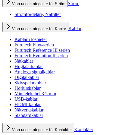
Ström
Visa underkategorier för Ström
Strömfördelare, Nätfilter
Kablar
Visa underkategorier för Kablar
Kablar i lösmeter
Furutech Flux-serien
Furutech Reference III serien
Furutech Evolution II serien
Nätkablar
Högtalarkablar
Analoga signalkablar
Digitalkablar
Skivspelarkablar
Hörlurskablar
Minitelekabel 3,5 mm
USB-kablar
HDMI-kablar
Nätverkskablar
Standardkablar
Kontakter
Visa underkategorier för Kontakter