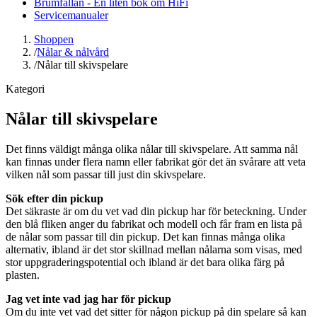
Brumfällan - En liten bok om HiFi
Servicemanualer
Shoppen
/
Nålar & nålvård
/
Nålar till skivspelare
Kategori
Nålar till skivspelare
Det finns väldigt många olika nålar till skivspelare. Att samma nål
kan finnas under flera namn eller fabrikat gör det än svårare att veta
vilken nål som passar till just din skivspelare.
Sök efter din pickup
Det säkraste är om du vet vad din pickup har för beteckning. Under
den blå fliken anger du fabrikat och modell och får fram en lista på
de nålar som passar till din pickup. Det kan finnas många olika
alternativ, ibland är det stor skillnad mellan nålarna som visas, med
stor uppgraderingspotential och ibland är det bara olika färg på
plasten.
Jag vet inte vad jag har för pickup
Om du inte vet vad det sitter för någon pickup på din spelare så kan