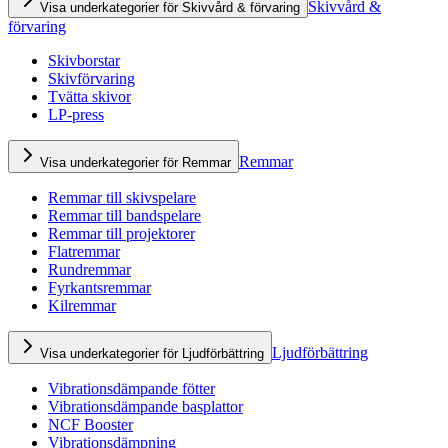
Skivvård &
Visa underkategorier för Skivvård & förvaring
förvaring
Skivborstar
Skivförvaring
Tvätta skivor
LP-press
Remmar
Visa underkategorier för Remmar
Remmar till skivspelare
Remmar till bandspelare
Remmar till projektorer
Flatremmar
Rundremmar
Fyrkantsremmar
Kilremmar
Ljudförbättring
Visa underkategorier för Ljudförbättring
Vibrationsdämpande fötter
Vibrationsdämpande basplattor
NCF Booster
Vibrationsdämpning