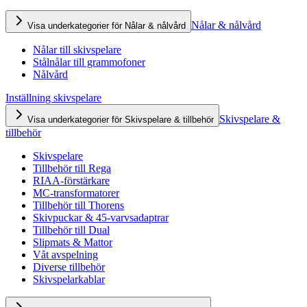
Nålar & nålvård
Visa underkategorier för Nålar & nålvård
Nålar till skivspelare
Stålnålar till grammofoner
Nålvård
Inställning skivspelare
Skivspelare &
Visa underkategorier för Skivspelare & tillbehör
tillbehör
Skivspelare
Tillbehör till Rega
RIAA-förstärkare
MC-transformatorer
Tillbehör till Thorens
Skivpuckar & 45-varvsadaptrar
Tillbehör till Dual
Slipmats & Mattor
Våt avspelning
Diverse tillbehör
Skivspelarkablar