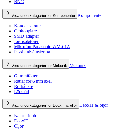
BNC
Komponenter
Visa underkategorier för Komponenter
Kondensatorer
Omkopplare
SMD-adapter
Jordisolatorer
Mikrofon Panasonic WM-61A
Passiv nivåjustering
Mekanik
Visa underkategorier för Mekanik
Gummifötter
Rattar för 6 mm axel
Rörhållare
Lödstöd
DeoxIT & oljor
Visa underkategorier för DeoxIT & oljor
Nano Liquid
DeoxIT
Oljor