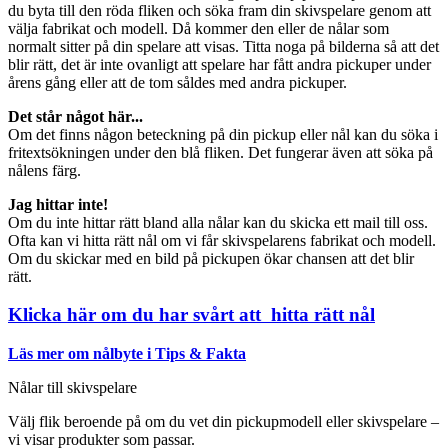
du byta till den röda fliken och söka fram din skivspelare genom att
välja fabrikat och modell. Då kommer den eller de nålar som
normalt sitter på din spelare att visas. Titta noga på bilderna så att det
blir rätt, det är inte ovanligt att spelare har fått andra pickuper under
årens gång eller att de tom såldes med andra pickuper.
Det står något här...
Om det finns någon beteckning på din pickup eller nål kan du söka i
fritextsökningen under den blå fliken. Det fungerar även att söka på
nålens färg.
Jag hittar inte!
Om du inte hittar rätt bland alla nålar kan du skicka ett mail till oss.
Ofta kan vi hitta rätt nål om vi får skivspelarens fabrikat och modell.
Om du skickar med en bild på pickupen ökar chansen att det blir
rätt.
Klicka här om du har svårt att hitta rätt nål
Läs mer om nålbyte i Tips & Fakta
Nålar till skivspelare
Välj flik beroende på om du vet din pickupmodell eller skivspelare –
vi visar produkter som passar.