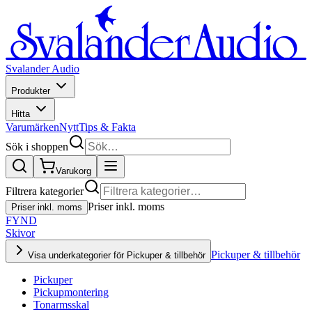
Svalander Audio
Produkter
Hitta
Varumärken
Nytt
Tips & Fakta
Sök i shoppen
Varukorg
Filtrera kategorier
Priser inkl. moms
Priser inkl. moms
FYND
Skivor
Pickuper & tillbehör
Visa underkategorier för Pickuper & tillbehör
Pickuper
Pickupmontering
Tonarmsskal