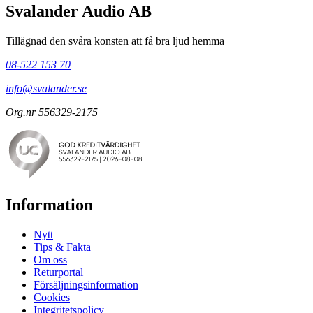
Svalander Audio AB
Tillägnad den svåra konsten att få bra ljud hemma
08-522 153 70
info@svalander.se
Org.nr 556329-2175
Information
Nytt
Tips & Fakta
Om oss
Returportal
Försäljningsinformation
Cookies
Integritetspolicy