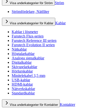
Ström
Visa underkategorier för Ström
Strömfördelare, Nätfilter
Kablar
Visa underkategorier för Kablar
Kablar i lösmeter
Furutech Flux-serien
Furutech Reference III serien
Furutech Evolution II serien
Nätkablar
Högtalarkablar
Analoga signalkablar
Digitalkablar
Skivspelarkablar
Hörlurskablar
Minitelekabel 3,5 mm
USB-kablar
HDMI-kablar
Nätverkskablar
Standardkablar
Kontakter
Visa underkategorier för Kontakter