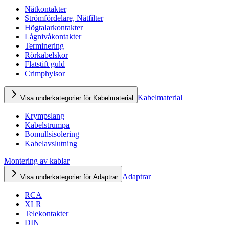
Nätkontakter
Strömfördelare, Nätfilter
Högtalarkontakter
Lågnivåkontakter
Terminering
Rörkabelskor
Flatstift guld
Crimphylsor
Kabelmaterial
Visa underkategorier för Kabelmaterial
Krympslang
Kabelstrumpa
Bomullsisolering
Kabelavslutning
Montering av kablar
Adaptrar
Visa underkategorier för Adaptrar
RCA
XLR
Telekontakter
DIN