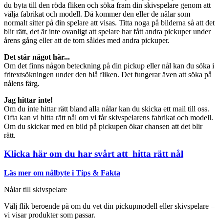
du byta till den röda fliken och söka fram din skivspelare genom att
välja fabrikat och modell. Då kommer den eller de nålar som
normalt sitter på din spelare att visas. Titta noga på bilderna så att det
blir rätt, det är inte ovanligt att spelare har fått andra pickuper under
årens gång eller att de tom såldes med andra pickuper.
Det står något här...
Om det finns någon beteckning på din pickup eller nål kan du söka i
fritextsökningen under den blå fliken. Det fungerar även att söka på
nålens färg.
Jag hittar inte!
Om du inte hittar rätt bland alla nålar kan du skicka ett mail till oss.
Ofta kan vi hitta rätt nål om vi får skivspelarens fabrikat och modell.
Om du skickar med en bild på pickupen ökar chansen att det blir
rätt.
Klicka här om du har svårt att hitta rätt nål
Läs mer om nålbyte i Tips & Fakta
Nålar till skivspelare
Välj flik beroende på om du vet din pickupmodell eller skivspelare –
vi visar produkter som passar.