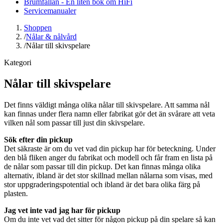
Brumfällan - En liten bok om HiFi
Servicemanualer
Shoppen
/
Nålar & nålvård
/
Nålar till skivspelare
Kategori
Nålar till skivspelare
Det finns väldigt många olika nålar till skivspelare. Att samma nål
kan finnas under flera namn eller fabrikat gör det än svårare att veta
vilken nål som passar till just din skivspelare.
Sök efter din pickup
Det säkraste är om du vet vad din pickup har för beteckning. Under
den blå fliken anger du fabrikat och modell och får fram en lista på
de nålar som passar till din pickup. Det kan finnas många olika
alternativ, ibland är det stor skillnad mellan nålarna som visas, med
stor uppgraderingspotential och ibland är det bara olika färg på
plasten.
Jag vet inte vad jag har för pickup
Om du inte vet vad det sitter för någon pickup på din spelare så kan