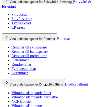
Skivvård &
Visa underkategorier för Skivvård & förvaring
förvaring
Skivborstar
Skivförvaring
Tvätta skivor
LP-press
Remmar
Visa underkategorier för Remmar
Remmar till skivspelare
Remmar till bandspelare
Remmar till projektorer
Flatremmar
Rundremmar
Fyrkantsremmar
Kilremmar
Ljudförbättring
Visa underkategorier för Ljudförbättring
Vibrationsdämpande fötter
Vibrationsdämpande basplattor
NCF Booster
Vibrationsdämpning