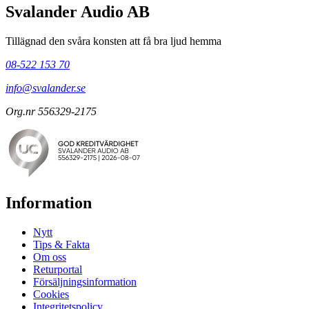
Svalander Audio AB
Tillägnad den svåra konsten att få bra ljud hemma
08-522 153 70
info@svalander.se
Org.nr 556329-2175
Information
Nytt
Tips & Fakta
Om oss
Returportal
Försäljningsinformation
Cookies
Integritetspolicy