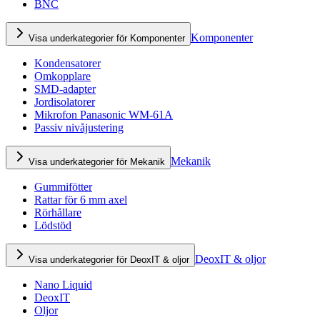
BNC
Komponenter
Visa underkategorier för Komponenter
Kondensatorer
Omkopplare
SMD-adapter
Jordisolatorer
Mikrofon Panasonic WM-61A
Passiv nivåjustering
Mekanik
Visa underkategorier för Mekanik
Gummifötter
Rattar för 6 mm axel
Rörhållare
Lödstöd
DeoxIT & oljor
Visa underkategorier för DeoxIT & oljor
Nano Liquid
DeoxIT
Oljor