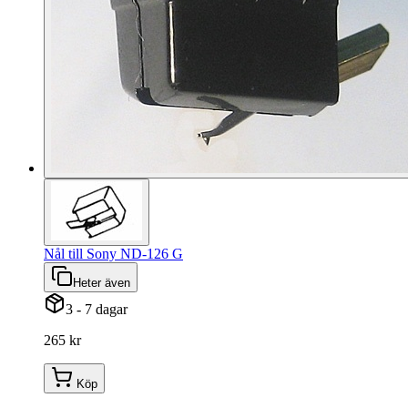
Nål till Sony ND-126 G
Heter även
3 - 7 dagar
265 kr
Köp