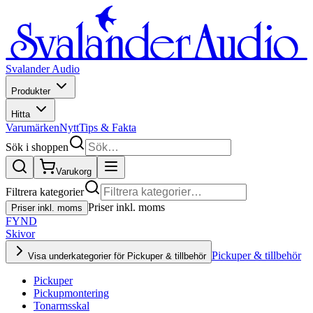
Svalander Audio
Produkter
Hitta
Varumärken
Nytt
Tips & Fakta
Sök i shoppen
Varukorg
Filtrera kategorier
Priser inkl. moms
Priser inkl. moms
FYND
Skivor
Pickuper & tillbehör
Visa underkategorier för Pickuper & tillbehör
Pickuper
Pickupmontering
Tonarmsskal