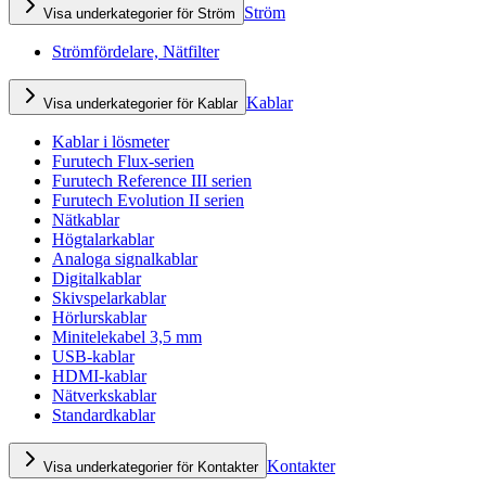
Ström
Visa underkategorier för Ström
Strömfördelare, Nätfilter
Kablar
Visa underkategorier för Kablar
Kablar i lösmeter
Furutech Flux-serien
Furutech Reference III serien
Furutech Evolution II serien
Nätkablar
Högtalarkablar
Analoga signalkablar
Digitalkablar
Skivspelarkablar
Hörlurskablar
Minitelekabel 3,5 mm
USB-kablar
HDMI-kablar
Nätverkskablar
Standardkablar
Kontakter
Visa underkategorier för Kontakter