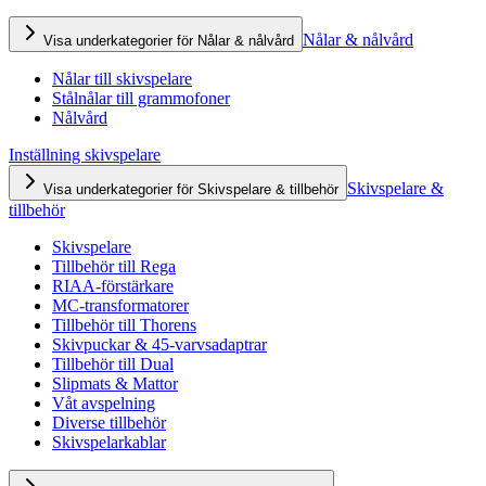
Nålar & nålvård
Visa underkategorier för Nålar & nålvård
Nålar till skivspelare
Stålnålar till grammofoner
Nålvård
Inställning skivspelare
Skivspelare &
Visa underkategorier för Skivspelare & tillbehör
tillbehör
Skivspelare
Tillbehör till Rega
RIAA-förstärkare
MC-transformatorer
Tillbehör till Thorens
Skivpuckar & 45-varvsadaptrar
Tillbehör till Dual
Slipmats & Mattor
Våt avspelning
Diverse tillbehör
Skivspelarkablar