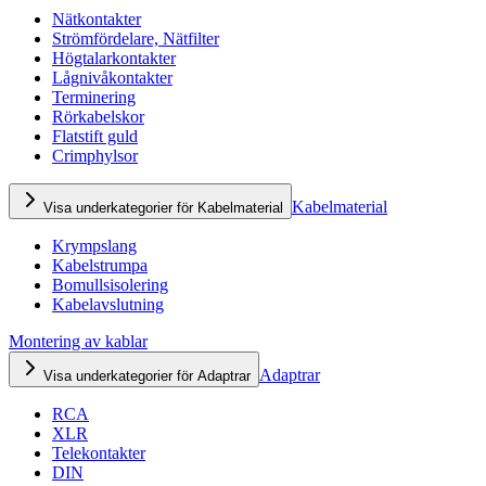
Nätkontakter
Strömfördelare, Nätfilter
Högtalarkontakter
Lågnivåkontakter
Terminering
Rörkabelskor
Flatstift guld
Crimphylsor
Kabelmaterial
Visa underkategorier för Kabelmaterial
Krympslang
Kabelstrumpa
Bomullsisolering
Kabelavslutning
Montering av kablar
Adaptrar
Visa underkategorier för Adaptrar
RCA
XLR
Telekontakter
DIN