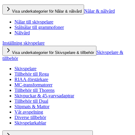
Nålar & nålvård
Visa underkategorier för Nålar & nålvård
Nålar till skivspelare
Stålnålar till grammofoner
Nålvård
Inställning skivspelare
Skivspelare &
Visa underkategorier för Skivspelare & tillbehör
tillbehör
Skivspelare
Tillbehör till Rega
RIAA-förstärkare
MC-transformatorer
Tillbehör till Thorens
Skivpuckar & 45-varvsadaptrar
Tillbehör till Dual
Slipmats & Mattor
Våt avspelning
Diverse tillbehör
Skivspelarkablar