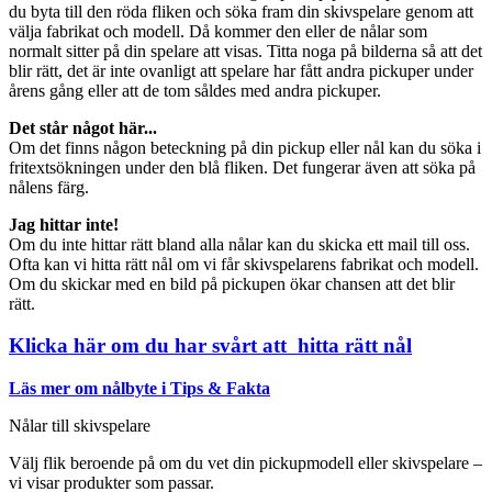
du byta till den röda fliken och söka fram din skivspelare genom att
välja fabrikat och modell. Då kommer den eller de nålar som
normalt sitter på din spelare att visas. Titta noga på bilderna så att det
blir rätt, det är inte ovanligt att spelare har fått andra pickuper under
årens gång eller att de tom såldes med andra pickuper.
Det står något här...
Om det finns någon beteckning på din pickup eller nål kan du söka i
fritextsökningen under den blå fliken. Det fungerar även att söka på
nålens färg.
Jag hittar inte!
Om du inte hittar rätt bland alla nålar kan du skicka ett mail till oss.
Ofta kan vi hitta rätt nål om vi får skivspelarens fabrikat och modell.
Om du skickar med en bild på pickupen ökar chansen att det blir
rätt.
Klicka här om du har svårt att hitta rätt nål
Läs mer om nålbyte i Tips & Fakta
Nålar till skivspelare
Välj flik beroende på om du vet din pickupmodell eller skivspelare –
vi visar produkter som passar.