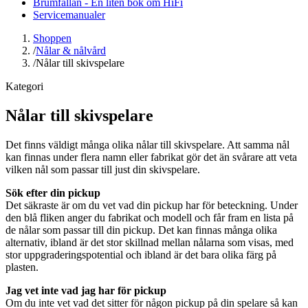
Brumfällan - En liten bok om HiFi
Servicemanualer
Shoppen
/
Nålar & nålvård
/
Nålar till skivspelare
Kategori
Nålar till skivspelare
Det finns väldigt många olika nålar till skivspelare. Att samma nål
kan finnas under flera namn eller fabrikat gör det än svårare att veta
vilken nål som passar till just din skivspelare.
Sök efter din pickup
Det säkraste är om du vet vad din pickup har för beteckning. Under
den blå fliken anger du fabrikat och modell och får fram en lista på
de nålar som passar till din pickup. Det kan finnas många olika
alternativ, ibland är det stor skillnad mellan nålarna som visas, med
stor uppgraderingspotential och ibland är det bara olika färg på
plasten.
Jag vet inte vad jag har för pickup
Om du inte vet vad det sitter för någon pickup på din spelare så kan