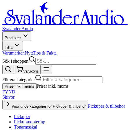
Svalander Audio
Produkter
Hitta
Varumärken
Nytt
Tips & Fakta
Sök i shoppen
Varukorg
Filtrera kategorier
Priser inkl. moms
Priser inkl. moms
FYND
Skivor
Pickuper & tillbehör
Visa underkategorier för Pickuper & tillbehör
Pickuper
Pickupmontering
Tonarmsskal