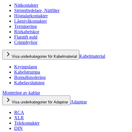
Nätkontakter
Strömfördelare, Nätfilter
Högtalarkontakter
Lågnivåkontakter
Terminering
Rörkabelskor
Flatstift guld
Crimphylsor
Kabelmaterial
Visa underkategorier för Kabelmaterial
Krympslang
Kabelstrumpa
Bomullsisolering
Kabelavslutning
Montering av kablar
Adaptrar
Visa underkategorier för Adaptrar
RCA
XLR
Telekontakter
DIN