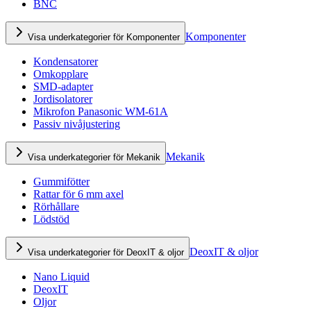
BNC
Komponenter
Visa underkategorier för Komponenter
Kondensatorer
Omkopplare
SMD-adapter
Jordisolatorer
Mikrofon Panasonic WM-61A
Passiv nivåjustering
Mekanik
Visa underkategorier för Mekanik
Gummifötter
Rattar för 6 mm axel
Rörhållare
Lödstöd
DeoxIT & oljor
Visa underkategorier för DeoxIT & oljor
Nano Liquid
DeoxIT
Oljor