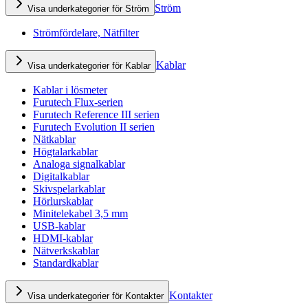
Ström
Visa underkategorier för Ström
Strömfördelare, Nätfilter
Kablar
Visa underkategorier för Kablar
Kablar i lösmeter
Furutech Flux-serien
Furutech Reference III serien
Furutech Evolution II serien
Nätkablar
Högtalarkablar
Analoga signalkablar
Digitalkablar
Skivspelarkablar
Hörlurskablar
Minitelekabel 3,5 mm
USB-kablar
HDMI-kablar
Nätverkskablar
Standardkablar
Kontakter
Visa underkategorier för Kontakter