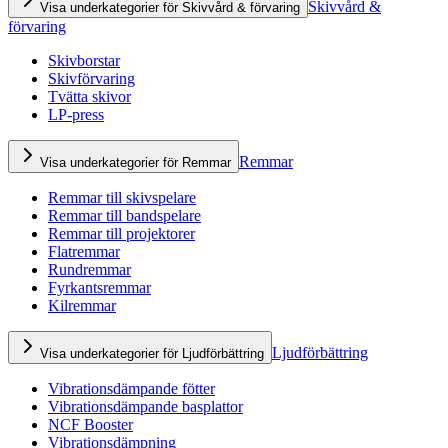
Skivvård &
Visa underkategorier för Skivvård & förvaring
förvaring
Skivborstar
Skivförvaring
Tvätta skivor
LP-press
Remmar
Visa underkategorier för Remmar
Remmar till skivspelare
Remmar till bandspelare
Remmar till projektorer
Flatremmar
Rundremmar
Fyrkantsremmar
Kilremmar
Ljudförbättring
Visa underkategorier för Ljudförbättring
Vibrationsdämpande fötter
Vibrationsdämpande basplattor
NCF Booster
Vibrationsdämpning