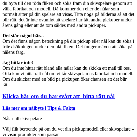
du byta till den röda fliken och söka fram din skivspelare genom att
välja fabrikat och modell. Då kommer den eller de nålar som
normalt sitter på din spelare att visas. Titta noga på bilderna så att det
blir rätt, det är inte ovanligt att spelare har fått andra pickuper under
årens gång eller att de tom såldes med andra pickuper.
Det står något här...
Om det finns någon beteckning på din pickup eller nål kan du söka i
fritextsökningen under den blå fliken. Det fungerar även att söka på
nålens färg.
Jag hittar inte!
Om du inte hittar rätt bland alla nålar kan du skicka ett mail till oss.
Ofta kan vi hitta rätt nål om vi får skivspelarens fabrikat och modell.
Om du skickar med en bild på pickupen ökar chansen att det blir
rätt.
Klicka här om du har svårt att hitta rätt nål
Läs mer om nålbyte i Tips & Fakta
Nålar till skivspelare
Välj flik beroende på om du vet din pickupmodell eller skivspelare –
vi visar produkter som passar.