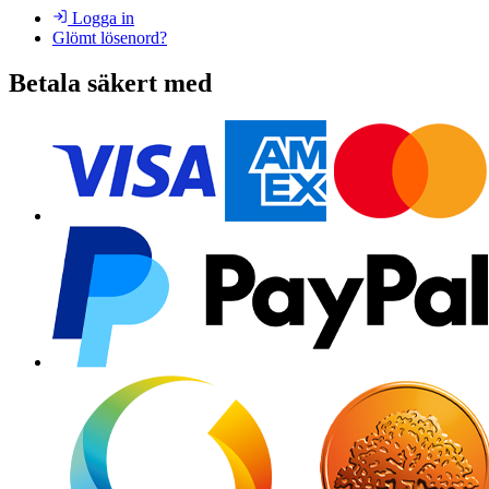
Logga in
Glömt lösenord?
Betala säkert med