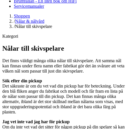
Brumfällan - En liten bok om HiFi
Servicemanualer
Shoppen
/
Nålar & nålvård
/
Nålar till skivspelare
Kategori
Nålar till skivspelare
Det finns väldigt många olika nålar till skivspelare. Att samma nål
kan finnas under flera namn eller fabrikat gör det än svårare att veta
vilken nål som passar till just din skivspelare.
Sök efter din pickup
Det säkraste är om du vet vad din pickup har för beteckning. Under
den blå fliken anger du fabrikat och modell och får fram en lista på
de nålar som passar till din pickup. Det kan finnas många olika
alternativ, ibland är det stor skillnad mellan nålarna som visas, med
stor uppgraderingspotential och ibland är det bara olika färg på
plasten.
Jag vet inte vad jag har för pickup
Om du inte vet vad det sitter för någon pickup på din spelare så kan