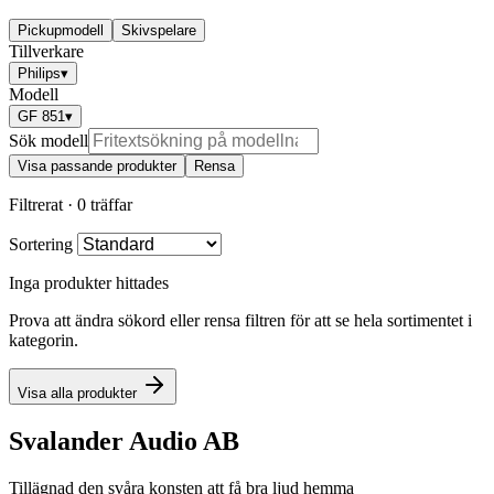
Pickupmodell
Skivspelare
Tillverkare
Philips
▾
Modell
GF 851
▾
Sök modell
Visa passande produkter
Rensa
Filtrerat ·
0 träffar
Sortering
Inga produkter hittades
Prova att ändra sökord eller rensa filtren för att se hela sortimentet i
kategorin.
Visa alla produkter
Svalander Audio AB
Tillägnad den svåra konsten att få bra ljud hemma