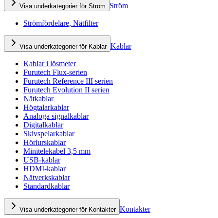
Ström
Visa underkategorier för Ström
Strömfördelare, Nätfilter
Kablar
Visa underkategorier för Kablar
Kablar i lösmeter
Furutech Flux-serien
Furutech Reference III serien
Furutech Evolution II serien
Nätkablar
Högtalarkablar
Analoga signalkablar
Digitalkablar
Skivspelarkablar
Hörlurskablar
Minitelekabel 3,5 mm
USB-kablar
HDMI-kablar
Nätverkskablar
Standardkablar
Kontakter
Visa underkategorier för Kontakter