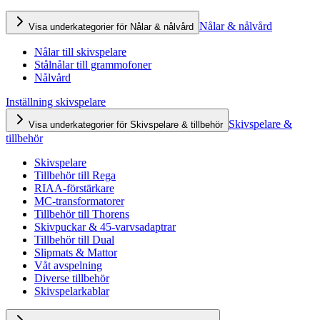
Nålar & nålvård
Visa underkategorier för Nålar & nålvård
Nålar till skivspelare
Stålnålar till grammofoner
Nålvård
Inställning skivspelare
Skivspelare &
Visa underkategorier för Skivspelare & tillbehör
tillbehör
Skivspelare
Tillbehör till Rega
RIAA-förstärkare
MC-transformatorer
Tillbehör till Thorens
Skivpuckar & 45-varvsadaptrar
Tillbehör till Dual
Slipmats & Mattor
Våt avspelning
Diverse tillbehör
Skivspelarkablar