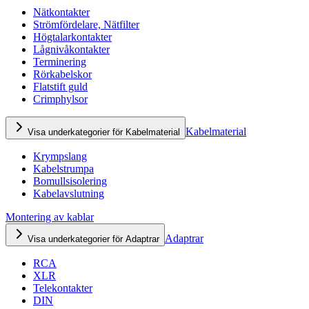
Nätkontakter
Strömfördelare, Nätfilter
Högtalarkontakter
Lågnivåkontakter
Terminering
Rörkabelskor
Flatstift guld
Crimphylsor
Kabelmaterial
Visa underkategorier för Kabelmaterial
Krympslang
Kabelstrumpa
Bomullsisolering
Kabelavslutning
Montering av kablar
Adaptrar
Visa underkategorier för Adaptrar
RCA
XLR
Telekontakter
DIN