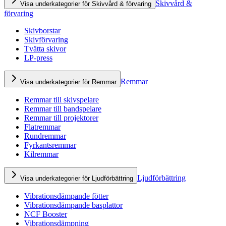
Skivvård &
Visa underkategorier för Skivvård & förvaring
förvaring
Skivborstar
Skivförvaring
Tvätta skivor
LP-press
Remmar
Visa underkategorier för Remmar
Remmar till skivspelare
Remmar till bandspelare
Remmar till projektorer
Flatremmar
Rundremmar
Fyrkantsremmar
Kilremmar
Ljudförbättring
Visa underkategorier för Ljudförbättring
Vibrationsdämpande fötter
Vibrationsdämpande basplattor
NCF Booster
Vibrationsdämpning