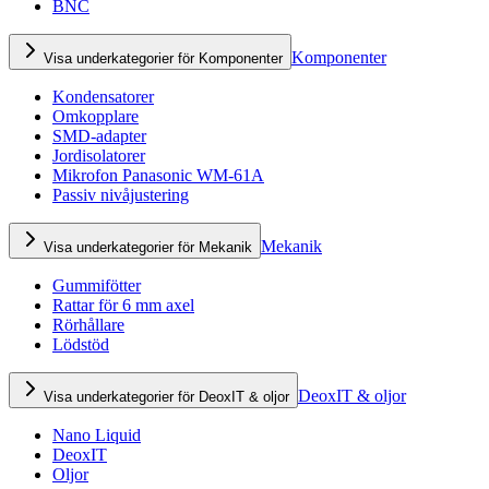
BNC
Komponenter
Visa underkategorier för Komponenter
Kondensatorer
Omkopplare
SMD-adapter
Jordisolatorer
Mikrofon Panasonic WM-61A
Passiv nivåjustering
Mekanik
Visa underkategorier för Mekanik
Gummifötter
Rattar för 6 mm axel
Rörhållare
Lödstöd
DeoxIT & oljor
Visa underkategorier för DeoxIT & oljor
Nano Liquid
DeoxIT
Oljor