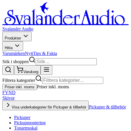
Svalander Audio
Produkter
Hitta
Varumärken
Nytt
Tips & Fakta
Sök i shoppen
Varukorg
Filtrera kategorier
Priser inkl. moms
Priser inkl. moms
FYND
Skivor
Pickuper & tillbehör
Visa underkategorier för Pickuper & tillbehör
Pickuper
Pickupmontering
Tonarmsskal