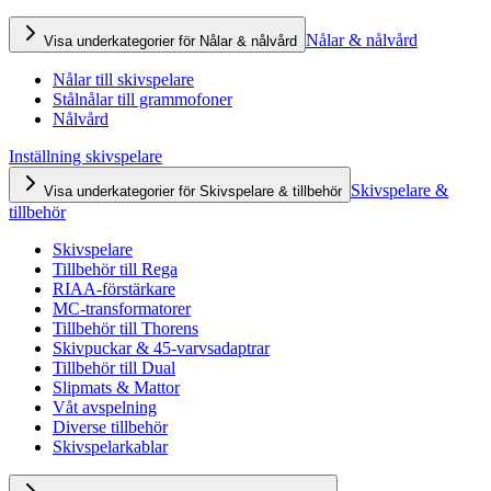
Nålar & nålvård
Visa underkategorier för Nålar & nålvård
Nålar till skivspelare
Stålnålar till grammofoner
Nålvård
Inställning skivspelare
Skivspelare &
Visa underkategorier för Skivspelare & tillbehör
tillbehör
Skivspelare
Tillbehör till Rega
RIAA-förstärkare
MC-transformatorer
Tillbehör till Thorens
Skivpuckar & 45-varvsadaptrar
Tillbehör till Dual
Slipmats & Mattor
Våt avspelning
Diverse tillbehör
Skivspelarkablar