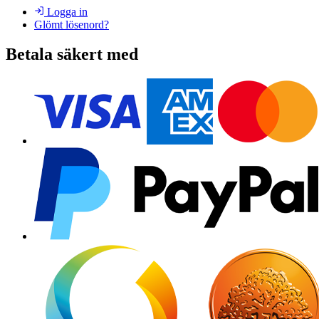
Logga in
Glömt lösenord?
Betala säkert med