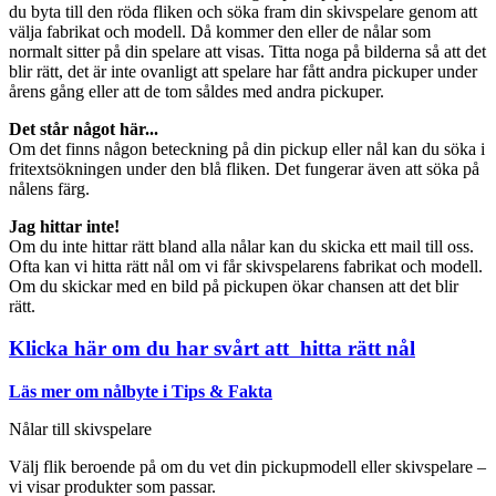
du byta till den röda fliken och söka fram din skivspelare genom att
välja fabrikat och modell. Då kommer den eller de nålar som
normalt sitter på din spelare att visas. Titta noga på bilderna så att det
blir rätt, det är inte ovanligt att spelare har fått andra pickuper under
årens gång eller att de tom såldes med andra pickuper.
Det står något här...
Om det finns någon beteckning på din pickup eller nål kan du söka i
fritextsökningen under den blå fliken. Det fungerar även att söka på
nålens färg.
Jag hittar inte!
Om du inte hittar rätt bland alla nålar kan du skicka ett mail till oss.
Ofta kan vi hitta rätt nål om vi får skivspelarens fabrikat och modell.
Om du skickar med en bild på pickupen ökar chansen att det blir
rätt.
Klicka här om du har svårt att hitta rätt nål
Läs mer om nålbyte i Tips & Fakta
Nålar till skivspelare
Välj flik beroende på om du vet din pickupmodell eller skivspelare –
vi visar produkter som passar.