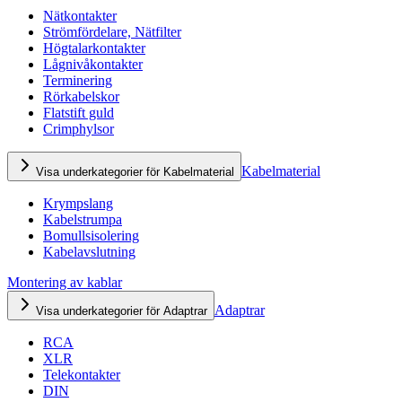
Nätkontakter
Strömfördelare, Nätfilter
Högtalarkontakter
Lågnivåkontakter
Terminering
Rörkabelskor
Flatstift guld
Crimphylsor
Kabelmaterial
Visa underkategorier för Kabelmaterial
Krympslang
Kabelstrumpa
Bomullsisolering
Kabelavslutning
Montering av kablar
Adaptrar
Visa underkategorier för Adaptrar
RCA
XLR
Telekontakter
DIN