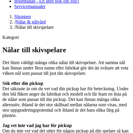
Brumfällan - En liten bok om HiFi
Servicemanualer
Shoppen
/
Nålar & nålvård
/
Nålar till skivspelare
Kategori
Nålar till skivspelare
Det finns väldigt många olika nålar till skivspelare. Att samma nål
kan finnas under flera namn eller fabrikat gör det än svårare att veta
vilken nål som passar till just din skivspelare.
Sök efter din pickup
Det säkraste är om du vet vad din pickup har för beteckning. Under
den blå fliken anger du fabrikat och modell och får fram en lista på
de nålar som passar till din pickup. Det kan finnas många olika
alternativ, ibland är det stor skillnad mellan nålarna som visas, med
stor uppgraderingspotential och ibland är det bara olika färg på
plasten.
Jag vet inte vad jag har för pickup
Om du inte vet vad det sitter för någon pickup på din spelare så kan