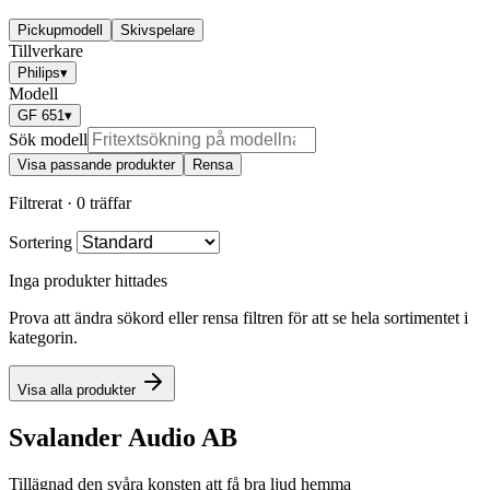
Pickupmodell
Skivspelare
Tillverkare
Philips
▾
Modell
GF 651
▾
Sök modell
Visa passande produkter
Rensa
Filtrerat ·
0 träffar
Sortering
Inga produkter hittades
Prova att ändra sökord eller rensa filtren för att se hela sortimentet i
kategorin.
Visa alla produkter
Svalander Audio AB
Tillägnad den svåra konsten att få bra ljud hemma