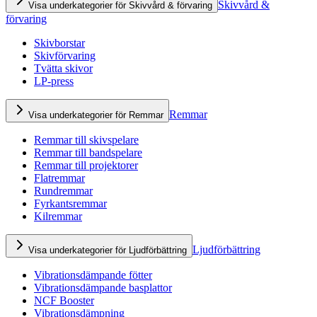
Skivvård &
Visa underkategorier för Skivvård & förvaring
förvaring
Skivborstar
Skivförvaring
Tvätta skivor
LP-press
Remmar
Visa underkategorier för Remmar
Remmar till skivspelare
Remmar till bandspelare
Remmar till projektorer
Flatremmar
Rundremmar
Fyrkantsremmar
Kilremmar
Ljudförbättring
Visa underkategorier för Ljudförbättring
Vibrationsdämpande fötter
Vibrationsdämpande basplattor
NCF Booster
Vibrationsdämpning