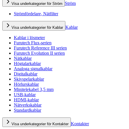
Ström
Visa underkategorier för Ström
Strömfördelare, Nätfilter
Kablar
Visa underkategorier för Kablar
Kablar i lösmeter
Furutech Flux-serien
Furutech Reference III serien
Furutech Evolution II serien
Nätkablar
Högtalarkablar
Analoga signalkablar
Digitalkablar
Skivspelarkablar
Hörlurskablar
Minitelekabel 3,5 mm
USB-kablar
HDMI-kablar
Nätverkskablar
Standardkablar
Kontakter
Visa underkategorier för Kontakter