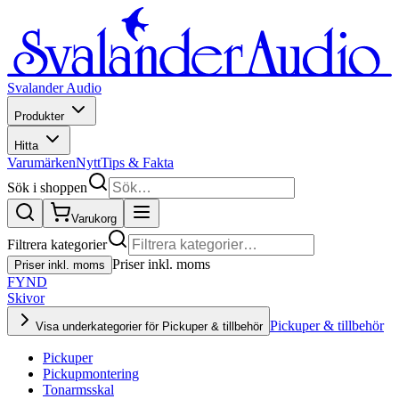
Svalander Audio
Produkter
Hitta
Varumärken
Nytt
Tips & Fakta
Sök i shoppen
Varukorg
Filtrera kategorier
Priser inkl. moms
Priser inkl. moms
FYND
Skivor
Pickuper & tillbehör
Visa underkategorier för Pickuper & tillbehör
Pickuper
Pickupmontering
Tonarmsskal