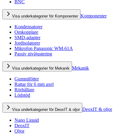
BNC
Komponenter
Visa underkategorier för Komponenter
Kondensatorer
Omkopplare
SMD-adapter
Jordisolatorer
Mikrofon Panasonic WM-61A
Passiv nivåjustering
Mekanik
Visa underkategorier för Mekanik
Gummifötter
Rattar för 6 mm axel
Rörhållare
Lödstöd
DeoxIT & oljor
Visa underkategorier för DeoxIT & oljor
Nano Liquid
DeoxIT
Oljor